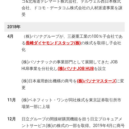
コ&北海道テレマート株式会社、テルウェル西日本株式
会社、ドコモ・データコム株式会社の人材派遣事業を譲
受
2018年
4月
（株)パソナグループが、三菱重工業の100％子会社であ
る
長崎ダイヤモンドスタッフ(株)
の株式を取得し子会社
化
(株)パソナテックの事業部門として展開してきた JOB
HUB事業を分社化し
(株)パソナJOB HUB
を設立
(株)日本雇用創出機構の商号を
(株)パソナマスターズ
に変
更
11月
(株)ベネフィット・ワンが同社株式を東京証券取引所市
場第一部に上場
12月
日立グループの間接材購買機能を担う日立プロキュアメ
ントサービス(株)の株式の一部を取得。2019年4月に商号