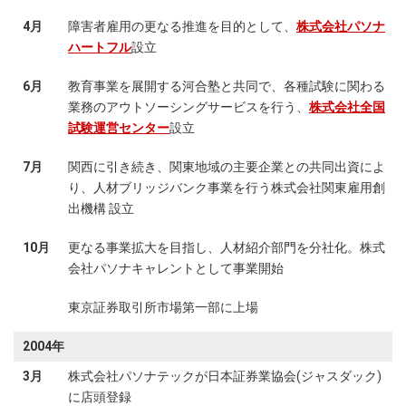
4月
障害者雇用の更なる推進を目的として、
株式会社パソナ
ハートフル
設立
6月
教育事業を展開する河合塾と共同で、各種試験に関わる
業務のアウトソーシングサービスを行う、
株式会社全国
試験運営センター
設立
7月
関西に引き続き、関東地域の主要企業との共同出資によ
り、人材ブリッジバンク事業を行う株式会社関東雇用創
出機構 設立
10月
更なる事業拡大を目指し、人材紹介部門を分社化。株式
会社パソナキャレントとして事業開始
東京証券取引所市場第一部に上場
2004年
3月
株式会社パソナテックが日本証券業協会(ジャスダック)
に店頭登録