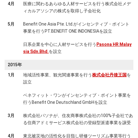
4月
医療に関わるあらゆる人材サービスを行う株式会社メデ
ィカルアソシアの株式を取得し子会社化
5月
Benefit One Asia Pte. Ltd.がインセンティブ・ポイント
事業を行うPT.BENEFIT ONE INDONESIAを設立
日系企業を中心に人材サービスを行う
Pasona HR Malay
sia Sdn.Bhd.
を設立
2015年
1月
地域活性事業、観光関連事業を行う
株式会社丹後王国
を
設立
ベネフィット・ワンがインセンティブ・ポイント事業を
行うBenefit One Deutschland GmbHを設立
3月
株式会社パソナが、住友商事株式会社の100%子会社であ
る住商アドミサービス株式会社の登録型派遣事業を譲受
4月
東北被災地の活性化を目指し研修ツーリズム事業等行う