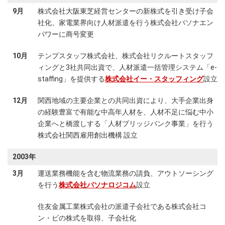
9月
株式会社大阪東芝経営センターの新株式を引き受け子会
社化、家電業界向け人材派遣を行う株式会社パソナエン
パワーに商号変更
10月
テンプスタッフ株式会社、株式会社リクルートスタッフ
ィングと3社共同出資で、人材派遣一括管理システム「e-
staffing」を提供する
株式会社イー・スタッフィング
設立
12月
関西地域の主要企業との共同出資により、大手企業出身
の経験豊富で有能な中高年人材を、人材不足に悩む中小
企業へと橋渡しする「人材ブリッジバンク事業」を行う
株式会社関西雇用創出機構 設立
2003年
3月
運送業務機能を含む物流業務の請負、アウトソーシング
を行う
株式会社パソナロジコム
設立
住友金属工業株式会社の派遣子会社である株式会社コ
ン・ビの株式を取得、子会社化