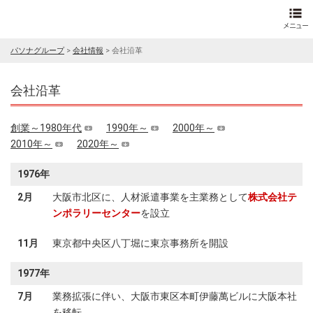
パソナグループ
>
会社情報
>
会社沿革
会社沿革
創業～1980年代
1990年～
2000年～
2010年～
2020年～
1976年
2月
大阪市北区に、人材派遣事業を主業務として
株式会社テ
ンポラリーセンター
を設立
11月
東京都中央区八丁堀に東京事務所を開設
1977年
7月
業務拡張に伴い、大阪市東区本町伊藤萬ビルに大阪本社
を移転