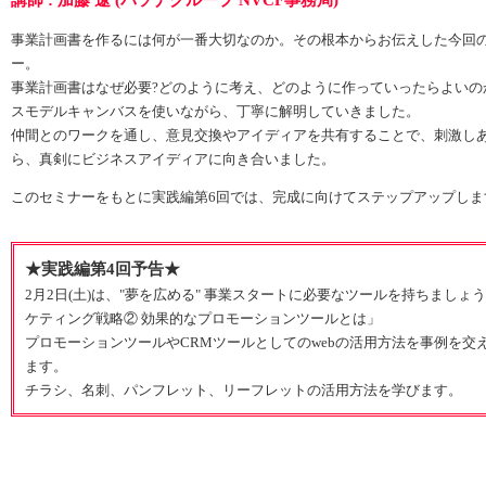
講師 : 加藤 遼 (パソナグループ NVCF事務局)
事業計画書を作るには何が一番大切なのか。その根本からお伝えした今回
ー。
事業計画書はなぜ必要?どのように考え、どのように作っていったらよいの
スモデルキャンバスを使いながら、丁寧に解明していきました。
仲間とのワークを通し、意見交換やアイディアを共有することで、刺激し
ら、真剣にビジネスアイディアに向き合いました。
このセミナーをもとに実践編第6回では、完成に向けてステップアップしま
★実践編第4回予告★
2月2日(土)は、"夢を広める" 事業スタートに必要なツールを持ちましょう 
ケティング戦略② 効果的なプロモーションツールとは」
プロモーションツールやCRMツールとしてのwebの活用方法を事例を交
ます。
チラシ、名刺、パンフレット、リーフレットの活用方法を学びます。