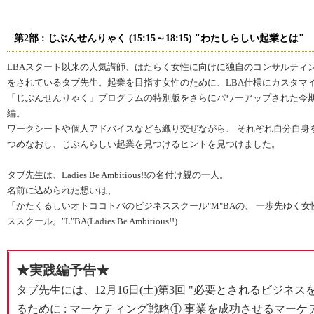
第2部 : じぶんせんりゃく (15:15～18:15) "わたしらしい起業とは"
LBAスタート以来の人気講師、はたらく女性に向けに独自のコンサルティ
をされているタブ先生。起業を目指す女性のために、LBA仕様にカスタマ
「じぶんせんりゃく」プログラムの特別版をさらにパワーアップされた今
編。
ワークシートや個人アドバイスなども織り交ぜながら、 それぞれ自分自身
つめなおし、じぶんらしい起業を見つけるヒントを見つけました。
タブ先生は、Ladies Be Ambitious!!の名付け親の一人。
名前に込められた想いは、
「かたくるしいオトココトバのビジネススクール"M"BAの、 一歩先ゆく女
ススクール。"L"BA(Ladies Be Ambitious!!)
★実践編予告★
タブ先生には、12月16日(土)第3回 "必要とされるビジネス
るために : マーケティング戦略① 事業を成功させるマーケ