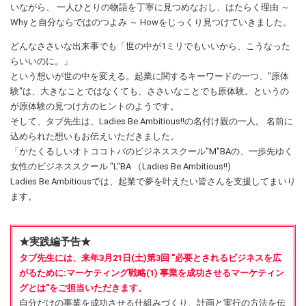
いながら、 一人ひとりの物語を丁寧に見つめなおし、はたらく理由 ～
Why と自分ならではのつよみ ～ Howをじっくり見つけていきました。
どんなささいな出来事でも「世の中が1ミリでもいいから、こうなった
らいいのに。」
という想いが世の中を変える。起業に関するキーワードの一つ、"原体
験"は、大きなことではなくても、ささいなことでも原体験。というの
が原体験の見つけ方のヒントのようです。
そして、タブ先生は、Ladies Be Ambitious!!の名付け親の一人。 名前に
込められた想いもお伝えいただきました。
「かたくるしいオトココトバのビジネススクール"M"BAの、一歩先ゆく
女性のビジネススクール "L"BA （Ladies Be Ambitious!!)
Ladies Be Ambitiousでは、起業で夢を叶えたい皆さんを支援してまいり
ます。
★実践編予告★
タブ先生には、来年3月21日(土)第3回 "必要とされるビジネスを広
がるために:マーケティング戦略(1) 事業を成功させるマーケティン
グとは"をご担当いただきます。
自分だけの事業を成功させる仕組みづくり、計画と実行の方法を伝