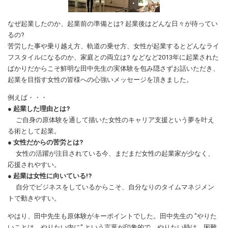
なぜ起業したのか、起業前の準備とは? 起業後はどんな日々が待ってい
るの?
苦労した事や乗り越え方、軌道の乗せ方、女性が起業するとどんなライ
フスタイルになるのか、家庭との両立は? などなど2013年に起業された
ばかりだからこそ鮮明な田中先生の実体験を包み隠さずお話いただき、
起業を目指す女性の皆様への心強いメッセージを頂きました。
例えば・・・
● 起業した理由とは?
ご自身の原体験を通して描いた女性のキャリア支援という夢を叶え
る術として起業。
● 女性だからの苦労とは?
女性の活躍が注目されている今、まだまだ女性の起業家が少なく、
応援されやすい。
● 起業は女性に向いている!?
自分でビジネスをしているからこそ、自分なりのタイムマネジメン
トで動きやすい。
やはり、田中先生も原体験がキーポイントでした。田中先生の "やりた
いことは、やりたい内に" という言葉が印象的で、やりたい時は、困難