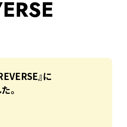
VERSE
REVERSE』に
た。