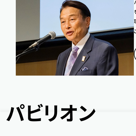
パ
ビ
リ
オ
ン