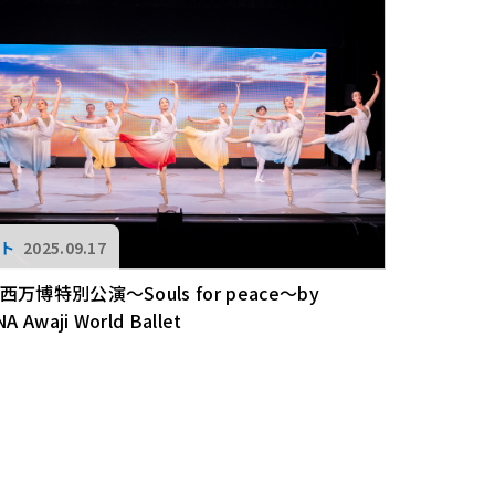
2025.09.17
万博特別公演～Souls for peace～by
A Awaji World Ballet