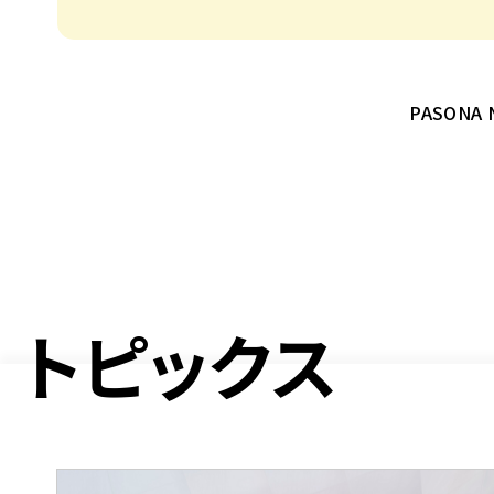
PASON
ト
ピ
ッ
ク
ス