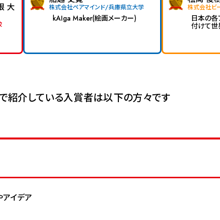
根 大
株式会社ペアマインド/兵庫県立大学
株式会社ビ
kAIga Maker(絵画メーカー)
日本の各
校
付けて世
オンで紹介している入賞者は以下の方々です
やアイデア