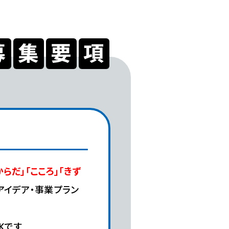
募
集
要
項
からだ」「こころ」「きず
アイデア・事業プラン
Kです