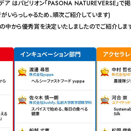
ア はパビリオン「PASONA NATUREVERSE」で
者がいらっしゃるため、順次ご紹介しています)
の中から優秀賞を決定いたしましたのでご紹介します
インキュベーション部門
アクセラレ
渡邊 尋思
中村 哲
株式会社yuppa
株式会社NE
杯から
ヘルシーファストフード yuppa
農援隊ジ
佐々木 慎一朗
河合 崇
株式会社Sushify、弘前大学医学部医学科
ユナイテッ
スパイスで始める、毎日の食べる
Sustainab
える
健康
Silk
』
船越 丈寛
松岡 俊