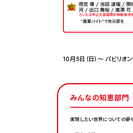
雨宮 優 / 池田 達瑠 / 関
河 / 出口 舞桜 / 廣瀬 花
さいたま市立大宮国際中等教育学
"農業バイト"で地元愛を
10月5日（日）～ パビリ
みんなの知恵部門
実現したい世界についての夢