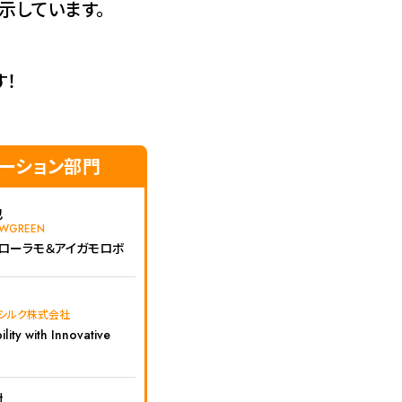
掲示しています。
！
ーション部門
也
WGREEN
ローラモ＆アイガモロボ
ドシルク株式会社
ility with Innovative
樹