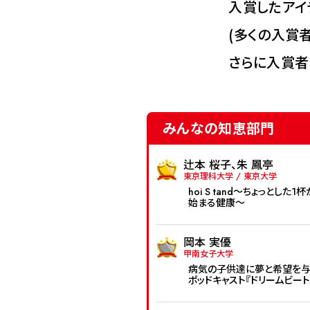
入賞したアイデ
(多くの入賞
さらに入賞者
みんなの知恵部門
辻本 桜子、朱 鳳亭
東京理科大学 / 東京大学
hoi S tand～ちょっとした1
始まる健康～
岡本 実優
甲南女子大学
病気の子供達に夢と希望を与
ポッドキャスト『ドリームビート