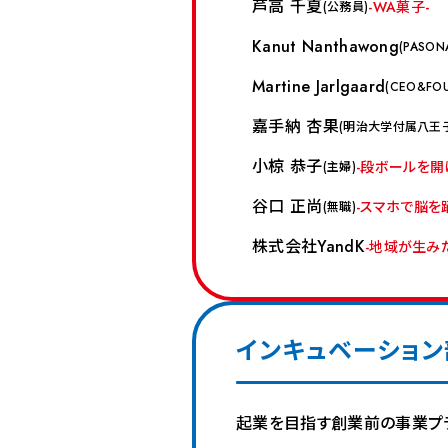
芦高 千夏
WA菓子
公務員
Kanut Nanthawong
PASON
Martine Jarlgaard
CEO&FO
嘉手納 杏果
明治大学付属八王
小椋 恭子
段ボールを開
主婦
谷口 正尚
スマホで脳を
無職
株式会社YandK
地域が生み
インキュベーション
起業を目指す創業前の事業プ