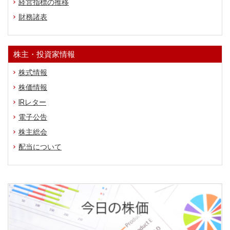
経営指標の推移
財務諸表
株主・投資家情報
株式情報
株価情報
IRレター
電子公告
株主総会
配当について