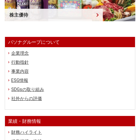
株主優待
パソナグループについて
企業理念
行動指針
事業内容
ESG情報
SDGsの取り組み
社外からの評価
業績・財務情報
財務ハイライト