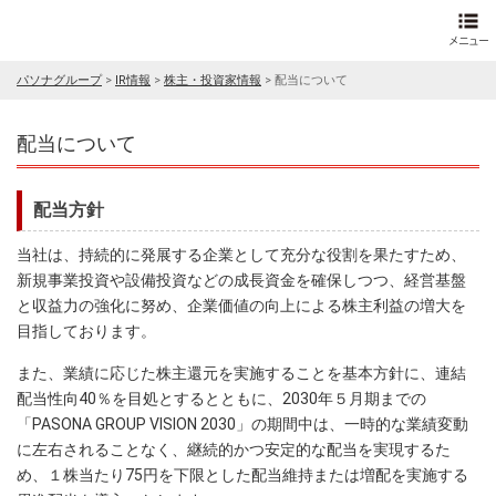
パソナグループ
>
IR情報
>
株主・投資家情報
>
配当について
配当について
配当方針
当社は、持続的に発展する企業として充分な役割を果たすため、
新規事業投資や設備投資などの成長資金を確保しつつ、経営基盤
と収益力の強化に努め、企業価値の向上による株主利益の増大を
目指しております。
また、業績に応じた株主還元を実施することを基本方針に、連結
配当性向40％を目処とするとともに、2030年５月期までの
「PASONA GROUP VISION 2030」の期間中は、一時的な業績変動
に左右されることなく、継続的かつ安定的な配当を実現するた
め、１株当たり75円を下限とした配当維持または増配を実施する