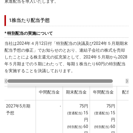
累進配当を導入いたします。
1株当たり配当予想
* 特別配当の実施について
当社は2024年４月12日付「特別配当の決議及び2024年５月期期末
配当予想の修正」でお知らせのとおり、連結子会社の株式を売却
したことによる株主還元の拡充策として、2024年５月期から2028
年５月期までの５期にわたって、毎期１株当たり60円の特別配当
を実施することを決議しております。
中間配当金
期末配当金
年間配当金
配当
2027年5月期
-
75円
75円
予想
15
15
(普通配当)
(普通配当)
円
円
60
60
(特別配当)
(特別配当)