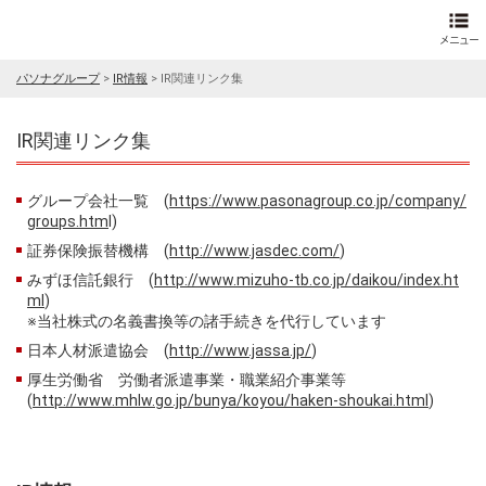
パソナグループ
>
IR情報
>
IR関連リンク集
IR関連リンク集
グループ会社一覧 (
https://www.pasonagroup.co.jp/company/
groups.htm
l)
証券保険振替機構 (
http://www.jasdec.com/
)
みずほ信託銀行 (
http://www.mizuho-tb.co.jp/daikou/index.ht
ml
)
※当社株式の名義書換等の諸手続きを代行しています
日本人材派遣協会 (
http://www.jassa.jp/
)
厚生労働省 労働者派遣事業・職業紹介事業等
(
http://www.mhlw.go.jp/bunya/koyou/haken-shoukai.html
)