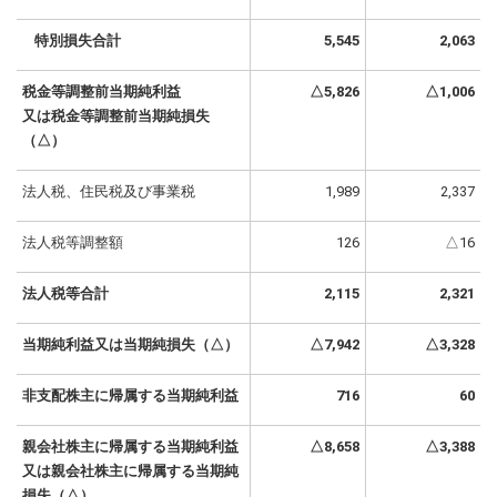
特別損失合計
5,545
2,063
税金等調整前当期純利益
△5,826
△1,006
又は税金等調整前当期純損失
（△）
法人税、住民税及び事業税
1,989
2,337
法人税等調整額
126
△16
法人税等合計
2,115
2,321
当期純利益又は当期純損失（△）
△7,942
△3,328
非支配株主に帰属する当期純利益
716
60
親会社株主に帰属する当期純利益
△8,658
△3,388
又は親会社株主に帰属する当期純
損失（△）