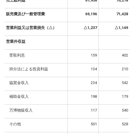
売上総利益
67,958
70,278
販売費及び一般管理費
69,196
71,428
営業利益又は営業損失（△）
△1,237
△1,149
営業外収益
受取利息
159
402
持分法による投資利益
134
210
協賛金収入
234
542
補助金収入
198
179
万博物販収入
117
540
その他
501
528