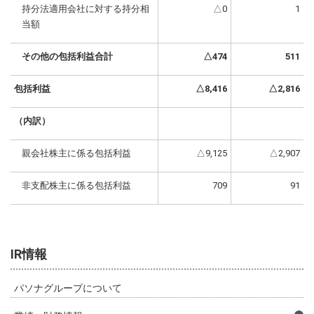
持分法適用会社に対する持分相
△0
1
当額
その他の包括利益合計
△474
511
包括利益
△8,416
△2,816
（内訳）
親会社株主に係る包括利益
△9,125
△2,907
非支配株主に係る包括利益
709
91
IR情報
パソナグループについて