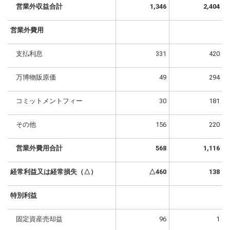
営業外収益合計
1,346
2,404
営業外費用
支払利息
331
420
万博物販原価
49
294
コミットメントフィー
30
181
その他
156
220
営業外費用合計
568
1,116
経常利益又は経常損失（△）
△460
138
特別利益
固定資産売却益
96
1