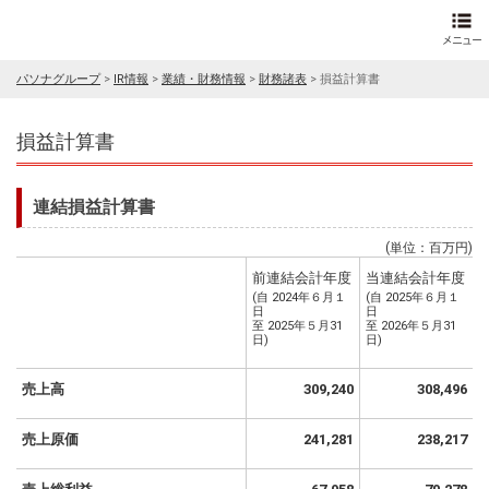
パソナグループ
>
IR情報
>
業績・財務情報
>
財務諸表
>
損益計算書
損益計算書
連結損益計算書
(単位：百万円)
前連結会計年度
当連結会計年度
(自 2024年６月１
(自 2025年６月１
日
日
至 2025年５月31
至 2026年５月31
日)
日)
売上高
309,240
308,496
売上原価
241,281
238,217