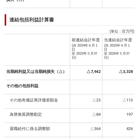
連結包括利益計算書
(単位：百万円)
前連結会計年度
当連結会計年度
(自 2024年６月１
(自 2025年６月１
日
日
至 2025年５月31
至 2026年５月31
日)
日)
当期純利益又は当期純損失（△）
△7,942
△3,328
その他の包括利益
その他有価証券評価差額金
△25
△113
為替換算調整勘定
△84
197
退職給付に係る調整額
△364
426