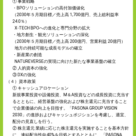
① 事業戦略
・BPOソリューションの高付加価値化
（2030年５月期目標／売上高 1,700億円、売上総利益率
24.0％）
X-TECH BPOへの進化と専門分野の拡大
・地方創生・観光ソリューションの深化
（2030年５月期目標／売上高 200億円、営業利益 20億円）
地方の持続可能な成長モデルの確立
・新産業の創造
NATUREVERSEの実現に向けた新たな事業基盤の確立
② 人的資本の強化
③ DXの強化
（４）資本政策
① キャッシュアロケーション
新規事業投資や設備投資、M＆A投資などの成長投資に充当す
るとともに、経営基盤の強化および株主還元に充当すること
で企業価値の向上を目指す。「PASONA GROUP VISION
2030」の進捗およびキャッシュポジションを考慮し、適宜、
配分の見直しを行う。
② 株主還元 業績に応じた株主還元を実施することを基本方針
に、連結配当性向40%を目処とするとともに、「PASONA