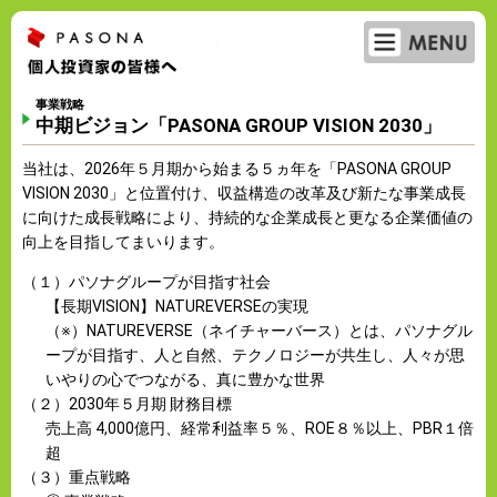
ME
パソナグループ 個人投資家の皆様へ
事業戦略
中期ビジョン「PASONA GROUP VISION 2030」
当社は、2026年５月期から始まる５ヵ年を「PASONA GROUP
VISION 2030」と位置付け、収益構造の改革及び新たな事業成長
に向けた成長戦略により、持続的な企業成長と更なる企業価値の
向上を目指してまいります。
（１）パソナグループが目指す社会
【長期VISION】NATUREVERSEの実現
（※）NATUREVERSE（ネイチャーバース）とは、パソナグル
ープが目指す、人と自然、テクノロジーが共生し、人々が思
いやりの心でつながる、真に豊かな世界
（２）2030年５月期 財務目標
売上高 4,000億円、経常利益率５％、ROE８％以上、PBR１倍
超
（３）重点戦略