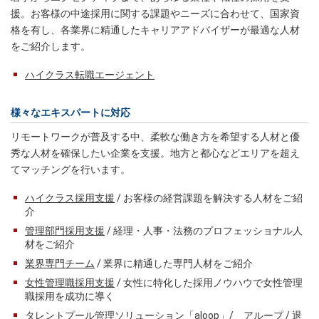
援。お客様の中途採用に関する課題やニーズに合わせて、国家資
格を有し、各業界に精通したキャリアアドバイザーが最適な人材
をご紹介します。
ハイクラス転職エージェント
様々なエキスパートに対応
リモートワークが普及する中、柔軟な働き方を希望する人材と優
秀な人材を確保したい企業を支援。地方と都心などエリアを超え
てマッチングを行います。
ハイクラス採用支援
/ お客様の経営課題を解決する人材をご紹
介
管理部門採用支援
/ 経理・人事・法務のプロフェッショナル人
材をご紹介
業界専門チーム
/ 業界に精通した専門人材をご紹介
女性管理職採用支援
/ 女性に特化した採用ノウハウで女性管理
職採用を成功に導く
タレントプール管理ソリューション「aloop」/ アループ
/ 退