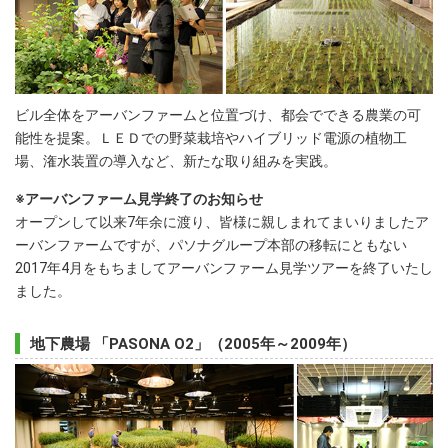
ビル全体をアーバンファームと位置づけ、都会でできる農業の可
能性を提案。ＬＥＤでの野菜栽培やハイブリッド電源の植物工
場、潅水装置の導入など、新たな取り組みを実践。
※アーバンファーム見学終了のお知らせ
オープンして以来7年余に渡り、皆様に親しまれてまいりましたア
ーバンファームですが、パソナグループ本部の移転にともない
2017年4月をもちましてアーバンファーム見学ツアーを終了いたし
ました。
地下農場 「PASONA O2」（2005年～2009年）