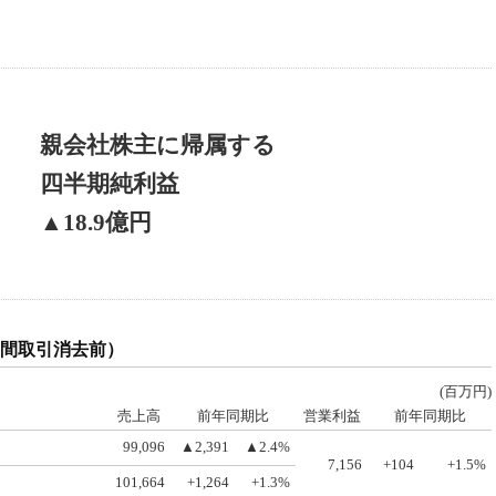
親会社株主に帰属する
四半期純利益
▲18.9億円
間取引消去前）
(百万円)
売上高
前年同期比
営業利益
前年同期比
99,096
▲2,391
▲2.4%
7,156
+104
+1.5%
101,664
+1,264
+1.3%