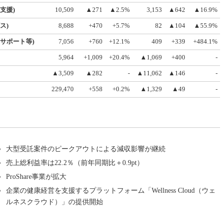
支援)
10,509
▲271
▲2.5%
3,153
▲642
▲16.9%
ス)
8,688
+470
+5.7%
82
▲104
▲55.9%
サポート等)
7,056
+760
+12.1%
409
+339
+484.1%
5,964
+1,009
+20.4%
▲1,069
+400
-
▲3,509
▲282
-
▲11,062
▲146
-
229,470
+558
+0.2%
▲1,329
▲49
-
大型受託案件のピークアウトによる減収影響が継続
売上総利益率は22.2％（前年同期比＋0.9pt）
ProShare事業が拡大
企業の健康経営を支援するプラットフォーム「Wellness Cloud（ウェ
ルネスクラウド）」の提供開始