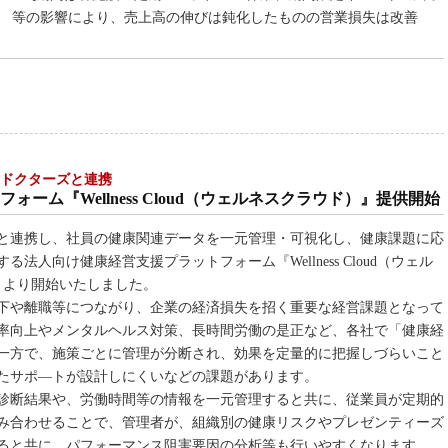
等の影響により、売上高の伸びは鈍化したものの営業損失は改善
るドクターズと連携
ーム『Wellness Cloud（ウェルネスクラウド）』提供開始
と連携し、社員の健康関連データを一元管理・可視化し、健康課題に応
人向け健康経営支援プラットフォーム『Wellness Cloud（ウェル
）より開始いたしました。
下や離職等につながり、企業の経済損失を招く重要な経営課題となって
率向上やメンタルヘルス対策、長時間労働の是正など、各社で「健康経
一方で、施策ごとに管理が分断され、効果を定量的に把握しづらいこと
たサポ―トが設計しにくいなどの課題があります。
診断結果や、労働時間等の情報を一元管理すると共に、従業員が定期的
み合わせることで、管理者が、組織別の健康リスクやプレゼンティーズ
ると共に、パフォーマンス阻害要因の分析等も行いやすくなります。