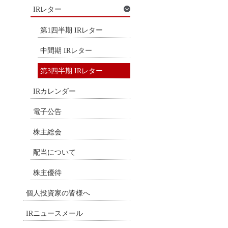
IRレター
第1四半期 IRレター
中間期 IRレター
第3四半期 IRレター
IRカレンダー
電子公告
株主総会
配当について
株主優待
個人投資家の皆様へ
IRニュースメール