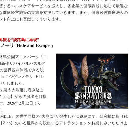
携するヘルスケアサービスを拡大し、各企業の健康課題に応じて最適な
な健康経営施策の実施を支援していきます。また、健康経営優良法人の
ント向上にも貢献してまいります。
界観を“淡路島に再現”
リ -Hide and Escape-』
路島公園アニメパーク「ニ
h 2用新作サバイバルパズルア
E』の世界観を体感できる脱
n ニジゲンノモリ -Hide
プンいたしました。
全土を襲う大崩落に巻き込ま
pang】からの脱出を目指
2026年2月12日より
す。
RAMBLE』の世界同様の“大崩落”が発生した淡路島にて、研究棟に取り残
Zino】のいる世界から脱出するアトラクションをお楽しみいただけま