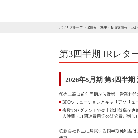
パソナグループ
>
IR情報
>
株主・投資家情報
>
IR
第3四半期 IRレタ
2026年5月期 第3四半期
①売上高は前年同期から微増、営業利益
BPOソリューションとキャリアソリュ
複数のセグメントで売上総利益率が改
人件費・IT関連費用等の販管費が増加
②親会社株主に帰属する四半期純利益は、