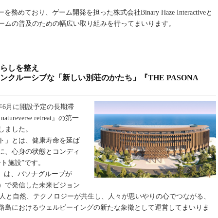
ており、ゲーム開発を担った株式会社Binary Haze Interactiveと
ームの普及のための幅広い取り組みを行ってまいります。
らしを整え
クルーシブな「新しい別荘のかたち」『THE PASONA
026年6月に開設予定の長期滞
everse retreat』の第一
たしました。
ト」とは、健康寿命を延ば
に、心身の状態とコンディ
ト施設”です。
etreat』は、パソナグループが
博）で発信した未来ビジョン
ース：人と自然、テクノロジーが共生し、人々が思いやりの心でつながる、
路島におけるウェルビーイングの新たな象徴として運営してまいりま