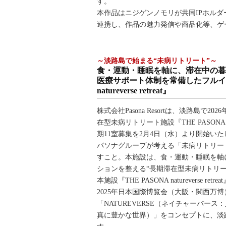
す。
本作品はニジゲンノモリが共同IPホルダーを務め
連携し、作品の魅力発信や商品化等、ゲ
～淡路島で始まる“未病リトリート”～
食・運動・睡眠を軸に、滞在中の暮
医療サポート体制を常備したフルイン
natureverse retreat』
株式会社Pasona Resortは、淡路島で2
在型未病リトリート施設『THE PASONA natur
期11室募集を2月4日（水）より開始い
パソナグループが考える「未病リトリー
すこと。本施設は、食・運動・睡眠を軸
ションを整える“長期滞在型未病リトリー
本施設『THE PASONA natureverse r
2025年日本国際博覧会（大阪・関西万
「NATUREVERSE（ネイチャーバ
真に豊かな世界）」をコンセプトに、淡