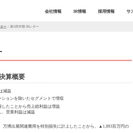
会社情報
IR情報
採用情報
サ
レター
>
第3四半期 IRレター
ー
 決算概要
は減益
ーションを除いたセグメントで増収
善したことから売上総利益は増益
し、営業利益は減益
万博出展関連費用を特別損失に計上したことから、▲1,893百万円の