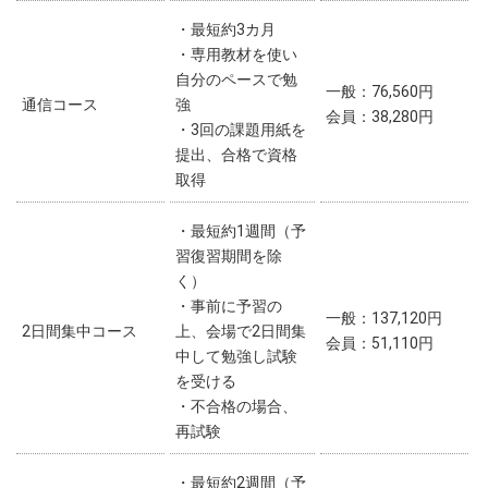
・最短約3カ月
・専用教材を使い
自分のペースで勉
一般：76,560円
通信コース
強
会員：38,280円
・3回の課題用紙を
提出、合格で資格
取得
・最短約1週間（予
習復習期間を除
く）
・事前に予習の
一般：137,120円
2日間集中コース
上、会場で2日間集
会員：51,110円
中して勉強し試験
を受ける
・不合格の場合、
再試験
・最短約2週間（予