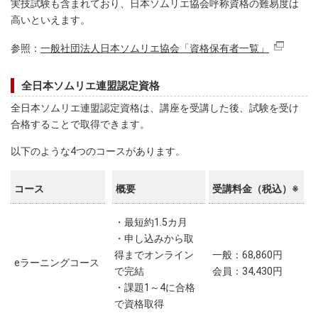
実技試験も含まれており、日本ソムリエ協会呼称資格の難易度は
高いといえます。
参照：
一般社団法人日本ソムリエ協会「資格保有者一覧」
全日本ソムリエ連盟認定資格
全日本ソムリエ連盟認定資格は、講座を受講した後、試験を受け
合格することで取得できます。
以下のような4つのコースがあります。
コース
概要
受講料金（税込）※
・最短約1.5カ月
・申し込みから取
得までオンライン
一般：68,860円
eラーニングコース
で完結
会員：34,430円
・課題1～4に合格
で資格取得