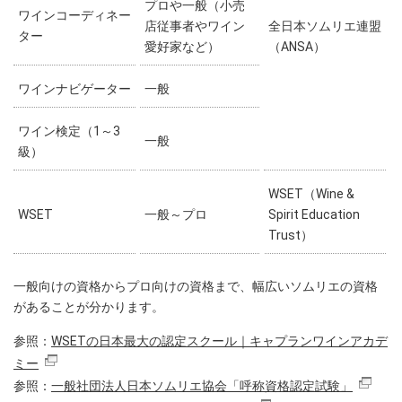
プロや一般（小売
ワインコーディネー
店従事者やワイン
全日本ソムリエ連盟
ター
愛好家など）
（ANSA）
ワインナビゲーター
一般
ワイン検定（1～3
一般
級）
WSET（Wine &
WSET
一般～プロ
Spirit Education
Trust）
一般向けの資格からプロ向けの資格まで、幅広いソムリエの資格
があることが分かります。
参照：
WSETの日本最大の認定スクール｜キャプランワインアカデ
ミー
参照：
一般社団法人日本ソムリエ協会「呼称資格認定試験」