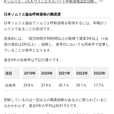
A.ソムリエ・J.S.A.ワインエキスパート呼称資格認定試験」
日本ソムリエ協会呼称資格の難易度
日本ソムリエ協会でソムリエ呼称資格を取得するには、本職がソ
ムリエであることが必須です。
具体的には、「就労時間月90時間以上の勤務で通算3年以上（※会
員の場合は2年以上）」経験し、基準日においても同条件で従事し
ていることが条件となります。
過去5年の合格率は下記の通りです。
項目
2019年
2020年
2021年
2022年
2023年
合格率
29.8％
37.9％
42.1％
30.1％
17.7％
受験しているのは一定以上の職業経験がある人に限られているに
もかかわらず、過去5年の平均は約31.5％です。