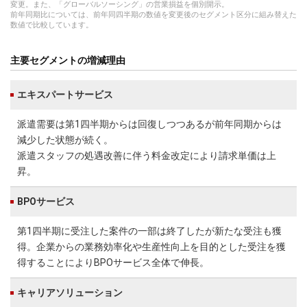
変更。また、「グローバルソーシング」の営業損益を個別開示。
前年同期比については、前年同四半期の数値を変更後のセグメント区分に組み替えた
数値で比較しています。
主要セグメントの増減理由
エキスパートサービス
派遣需要は第1四半期からは回復しつつあるが前年同期からは
減少した状態が続く。
派遣スタッフの処遇改善に伴う料金改定により請求単価は上
昇。
BPOサービス
第1四半期に受注した案件の一部は終了したが新たな受注も獲
得。企業からの業務効率化や生産性向上を目的とした受注を獲
得することによりBPOサービス全体で伸長。
キャリアソリューション