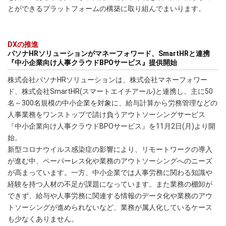
とができるプラットフォームの構築に取り組んでまいります。
DXの推進
パソナHRソリューションがマネーフォワード、SmartHRと連携
『中小企業向け人事クラウドBPOサービス』提供開始
株式会社パソナHRソリューションは、株式会社マネーフォワー
ド、株式会社SmartHR(スマートエイチアール)と連携し、主に50
名～300名規模の中小企業を対象に、給与計算から労務管理などの
人事業務をワンストップで請け負うアウトソーシングサービス
『中小企業向け人事クラウドBPOサービス』を11月2日(月)より開
始。
新型コロナウイルス感染症の影響により、リモートワークの導入
が進む中、ペーパーレス化や業務のアウトソーシングへのニーズ
が高まっています。一方、中小企業では人事労務に関わる知識や
経験を持つ人材の不足が課題になっています。また業務の棚卸が
できず、給与や人事労務に関連する情報のデータ化や業務のアウ
トソーシングが進められないなど、業務が属人化しているケース
も少なくありません。