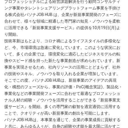
プロフェッショナルによる経営課題解決を行う顧問コンサルティ
ング事業やタレントシェアリングプラットフォーム事業を手掛け
る株式会社パソナJOB HUB は、企業が新規事業開発のフェーズに
合わせて、様々な領域に精通した専門家の知見・ノウハウを柔軟
に活用できる『新規事業支援サービス』の提供を10月19日(月)よ
り開始。
技術革新はもとより、コロナ禍によるライフスタイルの多様化な
ど、今、市場環境は急速に変化しています。このような状況にお
いて、多くの企業では、環境変化に適応したビジネスモデルの転
換やスピード感を持った新たな事業創造が求められています。新
事業を実現させるため、社内リソースの活用にとどまらず、社外
の技術やスキル、ノウハウを取り入れる企業が増加しています。
そこでこの度、パソナJOB HUBは、新規事業のアイデアの具現
化・構想のフェーズから、事業の評価・PoC(概念実証)、製品化・
事業化などの事業開発フェーズに合わせて最適なプロフェッショ
ナル人材の経験・ノウハウを活用することができる『新規事業支
援サービス』を開始。多くの専門家の叡智を適宜適切に活用する
ことで、クオリティが高い新規事業の創出を可能にします。
パソナJOB HUBは、本事業を通じて、企業の事業成長に貢献する
と共に、あらゆる人々が、自身の経験や才能を最大限に活かすこ