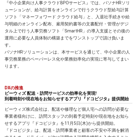
『中小企業向け人事クラウドBPOサービス』では、パソナHRソリ
ューションが、給与計算をオンラインで行うクラウド型給与計算
ソフト「マネーフォワード クラウド給与」と、入退社手続きや給
与明細のオンライン配布、雇用契約書等の文書配付・管理がデジ
タル上で行う人事労務ソフト「SmartHR」の導入支援とその後の
運用に必要な人員体制の構築までをワンストップで請け負いま
す。
パソナHRソリューションは、本サービスを通じて、中小企業の人
事労務業務のペーパーレス化や業務効率化の実現に寄与してまい
ります。
DXの推進
ビーウィズ 配送・訪問サービスの効率化を実現!
到着時刻や現在地をお知らせするアプリ『ドコビジタ』提供開始
ビーウィズ株式会社は、配送や修理など個人宅への訪問が必要な
事業者様向けに、訪問スタッフの到着予定時刻や現在地をお知ら
せするアプリ『ドコビジタ』を11月5日(木)から提供開始。
『ドコビジタ』は、配送・訪問事業者と顧客の不安や不満を解消