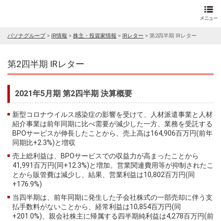
パソナグループ
>
IR情報
>
株主・投資家情報
>
IRレター
>
第2四半期 IRレター
第2四半期 IRレター
2021年5月期 第2四半期 決算概要
新型コロナウイルス感染症の影響を受けて、人材派遣事業と人材
紹介事業は前年同期に比べ需要が減少した一方、業務を受託する
BPOサービスが伸長したことから、売上高は164,906百万円(前年
同期比+2.3%)と増収
売上総利益は、BPOサービスでの収益力が高まったことから
41,991百万円(同+12.3%)と増加。営業関連費用等が抑制されたこ
とから販管費は減少し、結果、営業利益は10,802百万円(同
+176.9%)
当四半期は、前年同期に発生した子会社株式の一部売却に伴う支
払手数料がないことから、経常利益は10,854百万円(同
+201.0%)、親会社株主に帰属する四半期純利益は4,278百万円(前