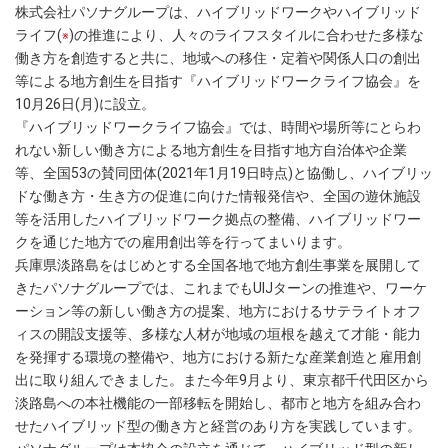
株式会社パソナグループは、ハイブリッドワークやハイブリッド
ライフ(
)の推進により、人々のライフスタイルに合わせた多様な
※
働き方を創造すると共に、地域への移住・定着や関係人口の創出
等による地方創生を目指す『ハイブリッドワークライフ協会』を
10月26日(月)に設立。
『ハイブリッドワークライフ協会』では、時間や場所等にとらわ
れない新しい働き方による地方創生を目指す地方自治体や企業
等、全国53の賛同団体(2021年1月19日時点)と協働し、ハイブリッ
ドな働き方・生き方の促進に向けた情報発信や、全国の遊休施設
等を活用したハイブリッドワーク拠点の整備、ハイブリッドワー
クを通じた地方での雇用創出等を行ってまいります。
兵庫県淡路島をはじめとする全国各地で地方創生事業を展開して
きたパソナグループでは、これまでもUIJターンの推進や、ワーケ
ーション等の新しい働き方の提案、地方におけるサテライトオフ
ィスの開設支援等、多様な人材が地域の垣根を越えて才能・能力
を発揮する環境の整備や、地方における新たな産業創造と雇用創
出に取り組んできました。また今年9月より、東京都千代田区から
淡路島への本社機能の一部移転を開始し、都市と地方を組み合わ
せたハイブリッド型の働き方と経営のあり方を実践しています。