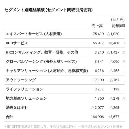
セグメント別連結業績 (セグメント間取引消去前)
(百万円)
売上高
前年同期
エキスパートサービス (人材派遣)
75,439
△1,020
△1
BPOサービス
56,917
+8,468
+1
HRコンサルティング、教育・研修、その他
3,210
△1,427
△30
グローバルソーシング (海外人材サービス)
3,341
△696
△17
キャリアソリューション (人材紹介、再就職支援)
6,286
△465
△6
アウトソーシング
17,190
△767
△4
ライフソリューション
3,238
+133
+
地方創生ソリューション
1,360
△278
△17
消去又は全社
△2,077
△268
合計
164,906
+3,677
+
※ 第1四半期連結会計期間より、子会社再編に伴い、一部子会社のセグメント区分を