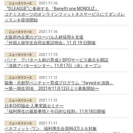
2021.11.16
〝D.LEAGUE“に参画する 『Benefit one MONOLIZ』
コナミスポーツのオンラインフィットネスサービスにてダンスレ
ッスンを提供開始
2021.11.16
大阪府内企業のグローバル人材採用を支援
『外国人留学生合同企業説明会』11 月 19 日開催
2021.11.15
パソナ アバター人材の育成とBPOサービス拠点を開設
『淡路アバターセンター』11月17日（水）オープン
2021.11.12
協働・共創型ベンチャー育成プログラム『fwywd in 淡路』
〜第一期生30名 2021年11月12日より募集開始〜
2021.11.12
日本CHO協会 人事実践セミナー
『福利厚生の最新事情と今日的な役割』11月18日開催
2021.11.11
ベネフィット･ワン 福利厚生会員863万人を対象