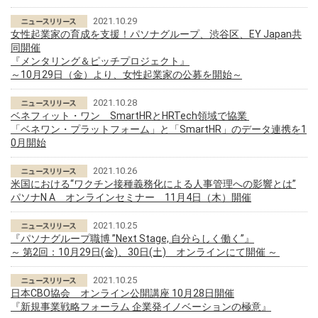
2021.10.29
女性起業家の育成を支援！パソナグループ、渋谷区、EY Japan共
同開催
『メンタリング＆ピッチプロジェクト』
～10月29日（金）より、女性起業家の公募を開始～
2021.10.28
ベネフィット・ワン SmartHRとHRTech領域で協業
「ベネワン・プラットフォーム」と「SmartHR」のデータ連携を1
0月開始
2021.10.26
米国における“ワクチン接種義務化による人事管理への影響とは”
パソナN A オンラインセミナー 11月4日（木）開催
2021.10.25
『パソナグループ職博 ”Next Stage, 自分らしく働く”』
～ 第2回：10月29日(金)、30日(土) オンラインにて開催 ～
2021.10.25
日本CBO協会 オンライン公開講座 10月28日開催
『新規事業戦略フォーラム 企業発イノベーションの極意』