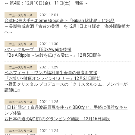
～ 第4回：12月10日(金)、11日(土) 開催 ～
2021.12.01
台湾EC最大手PChome Group傘下『Bibian 比比昂』に出品
～長期熟成古酒「古昔の美酒」を12月1日より販売 海外販路拡大
へ～
2021.11.30
パソナグループ TEDxAwajiを後援
『Be A Ripple ～波紋を広げる雫に～』12月5日開催
2021.11.29
ベネフィット・ワンの福利厚生会員の健康を支援
『お笑い×健康オンラインセミナー』12月21日開始
~野田クリスタル プロデュースの「クリスタルジム」メンバーが
講師に~
2021.11.25
1日1組限定！京丹波高原豚を使ったBBQなど、手軽に優雅なキャ
ンプ体験
西日本の道の駅”初“のグランピング施設 12月16日開設
2021.11.24