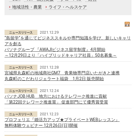
地域活性・農業
ライフ・ヘルスケア
2021.12.29
“島留学”を通じてビジネススキルや専門知識を学び、新しいキャリ
アを創る
パソナグループ 『AWAJIビジネス留学制度』4月開始
～12月29日より「ハイブリッドキャリア社員」50名募集～
2021.12.28
宮城県丸森町の地域商社GM7 青果物専門店いたがきと連携
丸森町のこだわりジェラート福袋 1月2日 販売開始
2021.12.24
パソナJOB HUB 地方におけるテレワーク推進に貢献
「第22回テレワーク推進賞」 促進部門にて優秀賞受賞
2021.12.23
プロフェリエ『婚活力アップ★プライベートWEBレッスン』
無料体験ウェビナー 12月26日(日)開催