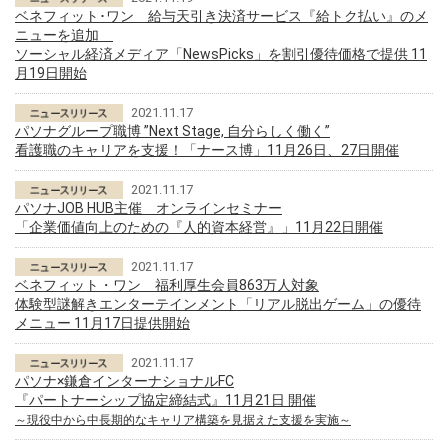
ベネフィット･ワン 給与天引き決済サービス『給トク払い』のメ
ニューを追加
ソーシャル経済メディア「NewsPicks」を割引優待価格で提供 11
月19日開始
2021.11.17
パソナグループ職博 ”Next Stage, 自分らしく働く”
看護職のキャリアを支援！「ナース博」11月26日、27日開催
2021.11.17
パソナJOB HUB主催 オンラインセミナー
「企業価値向上のための『人的資本経営』」11月22日開催
2021.11.17
ベネフィット・ワン 福利厚生会員863万人対象
体験型謎解きエンターテインメント「リアル脱出ゲーム」の優待
メニュー 11月17日提供開始
2021.11.17
パソナ×鎌倉インターナショナルFC
『パートナーシップ協定締結式』11月21日 開催
～現役中から中長期的なキャリア構築を見据えた支援を実施～