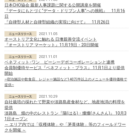
日本CHO協会 最新人事課題に関する公開講座を開催
『データにもとづく“データ・ドリブン人事”への挑戦』 11月16
日
『自律型人材と自律型組織の実現に向けて』 11月26日
2021.11.05
オーストリア文化に触れる 日墺親善交流イベント
『オーストリア マーケット』11月19日・20日開催
2021.11.01
ベネフィット･ワン ピーシーデポコーポレーションと連携
会員制優待サービス『ベネフィット・プラス』 11月1日より提供
開始
~宿泊施設や飲食店、レジャー施設など140万件以上のメニューを優待価格で
提供~
2021.10.29
自社栽培の採れたて野菜や淡路島産食材など、地産地消の料理を
提供
淡路島 畑の中のレストラン『陽(はる)・燦燦(さんさん)』 10月3
1日オープン
～ エリア内では「収穫体験」や「茅葺体験」等のフィールドワー
クを開催 ～