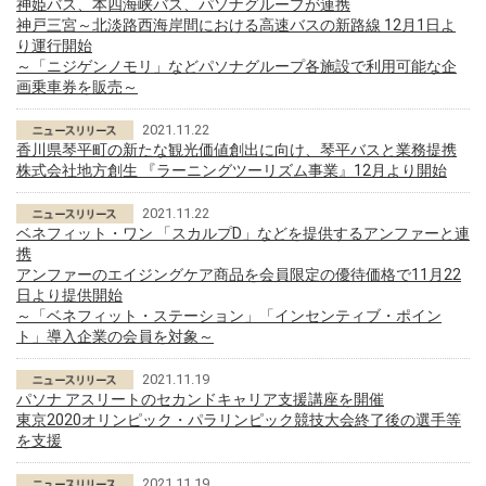
神姫バス、本四海峡バス、パソナグループが連携
神戸三宮～北淡路西海岸間における高速バスの新路線 12月1日よ
り運行開始
～「ニジゲンノモリ」などパソナグループ各施設で利用可能な企
画乗車券を販売～
2021.11.22
香川県琴平町の新たな観光価値創出に向け、琴平バスと業務提携
株式会社地方創生 『ラーニングツーリズム事業』12月より開始
2021.11.22
ベネフィット・ワン 「スカルプD」などを提供するアンファーと連
携
アンファーのエイジングケア商品を会員限定の優待価格で11月22
日より提供開始
～「ベネフィット・ステーション」「インセンティブ・ポイン
ト」導入企業の会員を対象～
2021.11.19
パソナ アスリートのセカンドキャリア支援講座を開催
東京2020オリンピック・パラリンピック競技大会終了後の選手等
を支援
2021.11.19