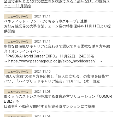
全国で趣味とまなびの教室等を検索できる「趣味なび」の優待メ
ニュー 11月開始
2021.11.11
ベネフィット・ワン ぼてぢゅう®グループと連携
お好み焼業界の大手老舗チェーン店の特別優待を11月11日より提
供開始
2021.11.11
多様な価値観やキャリアに合わせて選択できる柔軟な働き方を紹
介！オンラインイベント
『PASONA Hybrid Career EXPO』 11月22日、24日開催
～
https://www.pasonagroup.co.jp/expo_hybridcareer/
～
2021.11.10
“個人が主役”の働き方を応援し「個人自立社会」の実現を目指す
パソナ『ハイブリッドキャリア協会』11月11日（木）設立
2021.11.08
働く人々のストレスを軽減する健康経営ソリューション『COMOR
E BIZ』を
日鉄興和不動産が開発する新築分譲マンションにて採用
2021.11.08