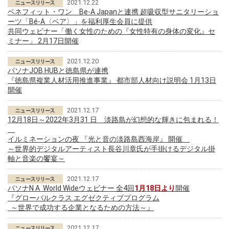
2021.12.22
ベネフィット・ワン Be-A Japanと連携 超吸収型サニタリーショ
ーツ「Bé-A〈ベア〉」を福利厚生会員に提供
共同ウェビナー「働く女性のための『女性特有の身体の変化』セ
ミナー」 2月17日開催
2021.12.20
パソナJOB HUBと徳島県が連携
『徳島県複業人材活用推進事業』 都市部人材向け説明会 1月13日
開催
2021.12.17
12月18日～2022年3月31 日 淡路島が幻想的な輝きに包まれる！
イルミネーションの夜 『光と音の淡路島西海岸』 開催
～世界的デジタルアーティスト長谷川章氏が手掛けるデジタル掛
軸と音楽の饗宴～
2021.12.17
パソナN A World Wideウェビナー 全4回
1月18日より
開催
『グローバルクラス エグゼクティブプログラム
～世界で成功する企業となるための方法～』
2021.12.17