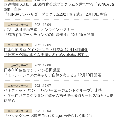
国連機関FAO傘下SDGs教育公式プログラムを運営する「YUNGA Ja
pan」主催
『YUNGAアンバサダープログラム2021 修了式』12月19日実施
2021.12.09
パソナJOB HUB主催 オンラインセミナー
『成功するマーケティングの組織作り』 12月15日開催
2021.12.09
日本CHO協会 ダイバーシティ研究会 12月14日開催
『仕事と介護の両立を支援するための企業の役割』
2021.12.08
日本CHO協会 オンライン公開講座
『ミドル・シニアのキャリア自律を考える』12月13日開催
2021.12.07
ベネフィット･ワン サイバーエージェントグループと連携
小学生向けプログラミング教室の福利厚生優待サービス12月7日提
供開始
2021.12.03
『パソナグループ職博 ”Next Stage, 自分らしく働く”』