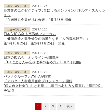
2021.10.25
各業界のエグゼクティブ5名によるオンラインパネルディスカッシ
ョン
『在米日系企業が挑む未来』 10月28日 開催
2021.10.25
日本CHO協会 人事戦略フォーラム
「価値創造と競争優位の源泉となる『人的資本経営』」
第1弾10月26日、第2弾11月25日 開催
2021.10.20
日本CHO協会 オンライン公開講座
『DXによる人事業務改革の進め方』10月21日開催
2021.10.20
パソナグループとAVITAが協業
『アバター人材雇用創出プロジェクト』開始
“個人自立社会”における新しい雇用のあり方を提案し「雇用DX」
を実現
1
2
3
4
次へ