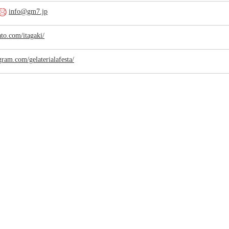
info@gm7.jp
ato.com/itagaki/
gram.com/gelaterialafesta/