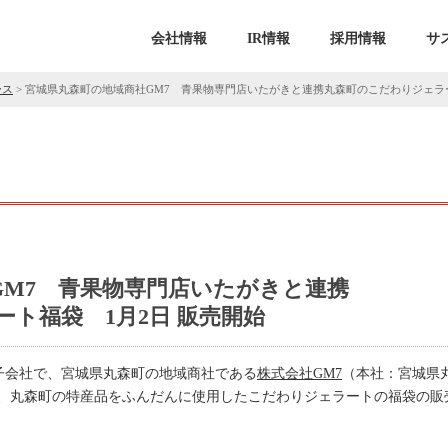
会社情報
IR情報
採用情報
サ
ース
>
宮城県丸森町の地域商社GM7 青果物専門店いたがきと連携丸森町のこだわりジェラー
GM7 青果物専門店いたがきと連携
ト福袋 1月2日 販売開始
の子会社で、宮城県丸森町の地域商社である
株式会社GM7
（本社：宮城県
、丸森町の特産品をふんだんに使用したこだわりジェラートの福袋の販売