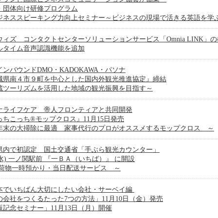
・団体向け研修プログラム
ジネススピーキング力向上セミナー～ビジネスの現場で活きる英語を学
ウィズ コンタクトセンターソリューションサービス「Omnia LINK」
ルタイム音声認識機能を追加
インバウンドDMO・KADOKAWA・パソナ
城県南４市９町を中心とした国内外観光推進協定』締結
蔵ツーリズムを活用した地域の観光振興を目指す～
ナライフケア 帝人フロンティアと共同開発
っちこっち®モップクロス』11月15日発売
年末の大掃除に最適 家事代行のプロがオススメするモップクロス ～
県内で初認定 国土交通省「手ぶら観光カウンター」
1(水) 一ノ関駅前 『一ＢＡ（いちば）』 に開設
手荷物一時預かり・当日配送サービス ～
本でいちばん大切にしたい会社・サーベイ編
の会社をつくるたった7つの方法」11月10日（金）発売
版記念セミナー」11月13日（月）開催