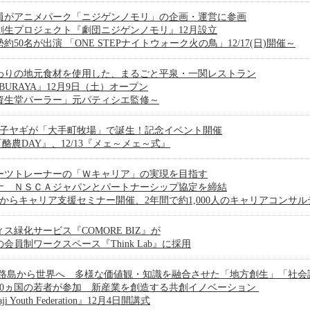
員がアニメパーク「ニジゲンノモリ」の企画・運営に参画
創生プロジェクト『劇団ニジゲンノモリ』12月設立
約50名が出演 「ONE STEPナイトウォーク火の鳥」12/17(日)開催～
わりの地元食材を使用した、まるごと平泉・一関レストラン
BURAYA』12月9日（土）オープン
資生堂パーラー」元パティシエ監修～
の子ヤギが「大手町牧場」で誕生！記念イベント開催
9『酪農DAY』、12/13『メェ～メェ～式』
ーツトレーナーの「Ｗキャリア」の実現を目指す
ナ ＮＳＣＡジャパンとパートナーシップ協定を締結
月からキャリア支援セミナー開催、2年間で約1,000人のキャリアコンサ
ス緑化サービス『COMORE BIZ』が
Sの会員制ワークスペース『Think Lab』に採用
淡路島から世界へ 多様な価値観・知識を融合させた「地方創生」「社会
20ヵ国の若者が参加 新産業を創造する共創イノベーション
ji Youth Federation』12月4日開講式