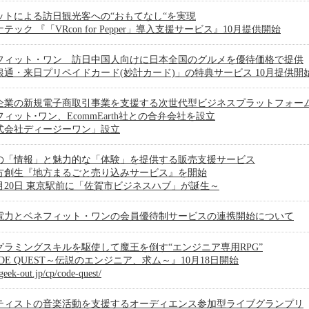
ットによる訪日観光客への“おもてなし“を実現
テック 『「VRcon for Pepper」導入支援サービス』10月提供開始
フィット・ワン 訪日中国人向けに日本全国のグルメを優待価格で提供
銀通・来日プリペイドカード(妙計カード)」の特典サービス 10月提供開
企業の新規電子商取引事業を支援する次世代型ビジネスプラットフォー
ィット･ワン、EcommEarth社との合弁会社を設立
式会社ディージーワン」設立
の「情報」と魅力的な「体験」を提供する販売支援サービス
方創生『地方まるごと売り込みサービス』を開始
0月20日 東京駅前に「佐賀市ビジネスハブ」が誕生～
電力とベネフィット・ワンの会員優待制サービスの連携開始について
グラミングスキルを駆使して魔王を倒す“エンジニア専用RPG”
DE QUEST～伝説のエンジニア、求ム～』10月18日開始
/geek-out.jp/cp/code-quest/
ティストの音楽活動を支援するオーディエンス参加型ライブグランプリ