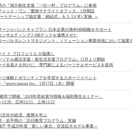
県の『地方創生支援「一社一村」プログラム』に参画
フィット・ワン「愛南サテライトオフィス」1月開設
ートナーシップ協定書「締結式」を１/11(木) 実施 ～
サージャパンとキャプラン 日本企業の海外HR戦略をサポート
コンサルティングとHRテックを連携させた
ローバルタレントマネジメント」ソリューション事業領域において協業
ァイ と プロフェリエ が協業し
ーソナル婚活支援・新生活支援プログラム』12月より開始
ァイ会員さま向けに、専門家によるパーソナルサービスを提供
ーツ体験とボランティアを学習するスポーツイベント
sports.pasona fes』 1月17日（水）開催
3都市で開催「2018年昇給賞与情報＆福利厚生セミナー」
12/20、広州12/21、上海12/22
の文化や経済、復興を学ぶ
県・岩手県の「訪日教育プログラム」実施
興庁 平成29年度「新しい東北」交流拡大モデル事業～