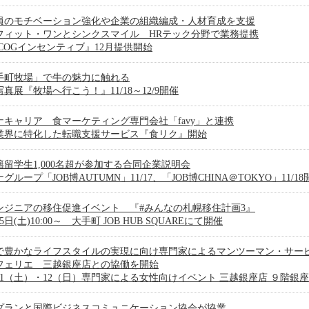
員のモチベーション強化や企業の組織編成・人材育成を支援
フィット・ワンとシンクスマイル HRテック分野で業務提携
ECOGインセンティブ』12月提供開始
手町牧場」で牛の魅力に触れる
真展『牧場へ行こう！』11/18～12/9開催
ナキャリア 食マーケティング専門会社「favy」と連携
業界に特化した転職支援サービス『食リク』開始
籍留学生1,000名超が参加する合同企業説明会
グループ「JOB博AUTUMN」11/17、「JOB博CHINA＠TOKYO」11/18
エンジニアの移住促進イベント 『#みんなの札幌移住計画3』
25日(土)10:00～ 大手町 JOB HUB SQUAREにて開催
で豊かなライフスタイルの実現に向け専門家によるマンツーマン・サー
フェリエ 三越銀座店との協働を開始
／11（土）・12（日）専門家による女性向けイベント 三越銀座店 ９階銀
プランと国際ビジネスコミュニケーション協会が協業