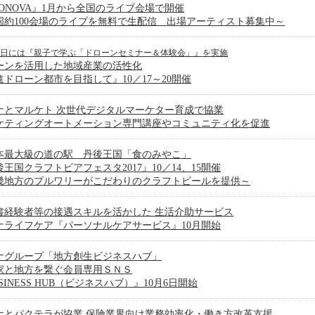
TONOVA』1月から全国のライブ会場で開催
国約100会場のライブを無料で生配信 出場アーティスト募集中～
22日には『親子で学ぶ「ドローンセミナー＆体験会」』を実施
ーンを活用した地域産業の活性化
進ドローン都市を目指して』10／17～20開催
ナとマルケト 次世代デジタルマーケター育成で協業
ケティングオートメーション専門講座やコミュニティ化を促進
本最大級の道の駅 丹後王国「食のみやこ」
王国クラフトビアフェスタ2017』10／14、15開催
畿地方のブルワリーがこだわりのクラフトビールを提供～
書経験者等の接遇スキルを活かした 生活介助サービス
ナライフケア『パーソナルケアサービス』10月開始
ナグループ「地方創生ビジネスハブ」
家と地方を繋ぐ会員専用ＳＮＳ
SINESS HUB（ビジネスハブ）』10月6日開始
ナとパクテラが協業 保険業界向け業務効率化・働き方改革支援