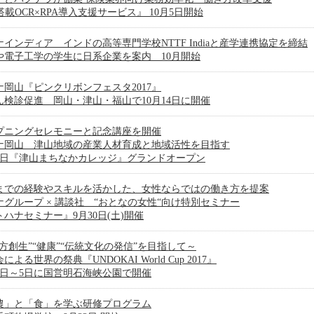
搭載OCR×RPA導入支援サービス』 10月5日開始
ナインディア インドの高等専門学校NTTF Indiaと産学連携協定を締結
や電子工学の学生に日系企業を案内 10月開始
ナ岡山『ピンクリボンフェスタ2017』
ん検診促進 岡山・津山・福山で10月14日に開催
プニングセレモニーと記念講座を開催
ナ岡山 津山地域の産業人材育成と地域活性を目指す
月1日『津山まちなかカレッジ』グランドオープン
までの経験やスキルを活かした、女性ならではの働き方を提案
ナグループ × 講談社 “おとなの女性“向け特別セミナー
トハナセミナー』9月30日(土)開催
地方創生”“健康”“伝統文化の発信”を目指して～
による世界の祭典『UNDOKAI World Cup 2017』
月2日～5日に国営明石海峡公園で開催
農」と「食」を学ぶ研修プログラム