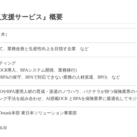
導入支援サービス』概要
日（木）
て、業務改善と生産性向上を目指す企業 など
ティング
I OCR導入、RPAシステム開発、業務移行)
RPAの保守、RPAで対応できない業務の人材派遣、BPO) など
POやRPA運用人材の育成・派遣のノウハウ、パクテラが持つ保険業界
ング手法を組み合わせ、AI搭載OCR とRPAを保険業界に最適化して
otank本部 東日本ソリューション事業部
o.jp