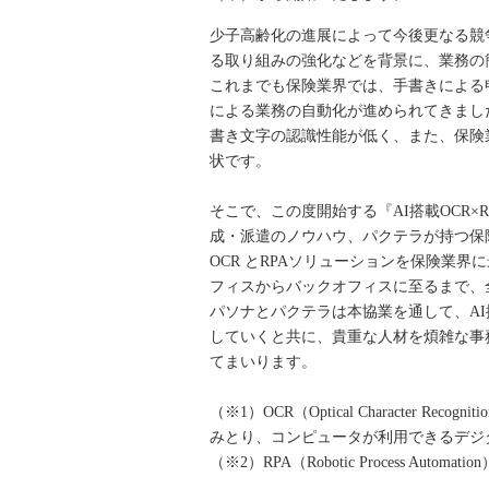
少子高齢化の進展によって今後更なる競
る取り組みの強化などを背景に、業務の
これまでも保険業界では、手書きによる
による業務の自動化が進められてきました
書き文字の認識性能が低く、また、保険
状です。
そこで、この度開始する『AI搭載OCR
成・派遣のノウハウ、パクテラが持つ保
OCR とRPAソリューションを保険業
フィスからバックオフィスに至るまで、
パソナとパクテラは本協業を通して、AI
していくと共に、貴重な人材を煩雑な事
てまいります。
（※1）OCR（Optical Characte
みとり、コンピュータが利用できるデジ
（※2）RPA（Robotic Process A