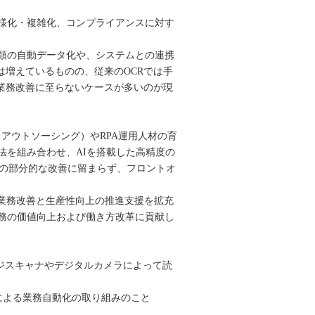
様化・複雑化、コンプライアンスに対す
類の自動データ化や、システムとの連携
は増えているものの、従来のOCRでは手
業務改善に至らないケースが多いのが現
・アウトソーシング）やRPA運用人材の育
法を組み合わせ、AIを搭載した高精度の
務の部分的な改善に留まらず、フロントオ
る業務改善と生産性向上の推進支援を拡充
務の価値向上および働き方改革に貢献し
字を、イメージスキャナやデジタルカメラによって読
、ロボットによる業務自動化の取り組みのこと