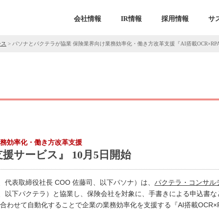
会社情報
IR情報
採用情報
サ
ース
>
パソナとパクテラが協業 保険業界向け業務効率化・働き方改革支援『AI搭載OCR×RPA
業務効率化・働き方改革支援
支援サービス』 10月5日開始
代表取締役社長 COO 佐藤司、以下パソナ）は、
パクテラ・コンサル
、以下パクテラ）と協業し、保険会社を対象に、手書きによる申込書など
み合わせて自動化することで企業の業務効率化を支援する『AI搭載OCR×