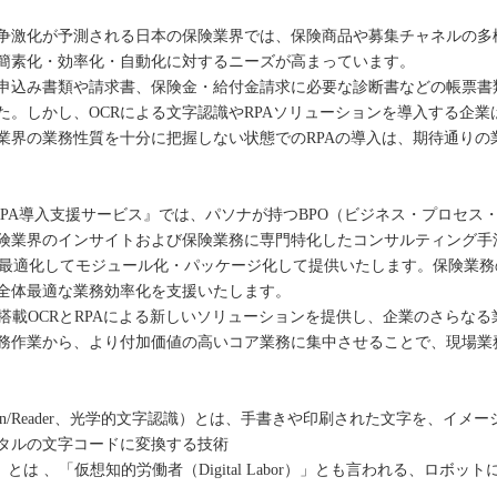
争激化が予測される日本の保険業界では、保険商品や募集チャネルの多
簡素化・効率化・自動化に対するニーズが高まっています。
申込み書類や請求書、保険金・給付金請求に必要な診断書などの帳票書
。しかし、OCRによる文字認識やRPAソリューションを導入する企業
業界の業務性質を十分に把握しない状態でのRPAの導入は、期待通りの
×RPA導入支援サービス』では、パソナが持つBPO（ビジネス・プロセス
険業界のインサイトおよび保険業務に専門特化したコンサルティング手
界に最適化してモジュール化・パッケージ化して提供いたします。保険業
全体最適な業務効率化を支援いたします。
搭載OCRとRPAによる新しいソリューションを提供し、企業のさらな
務作業から、より付加価値の高いコア業務に集中させることで、現場業
r Recognition/Reader、光学的文字認識）とは、手書きや印刷された文
タルの文字コードに変換する技術
utomation）とは 、「仮想知的労働者（Digital Labor）」とも言われる