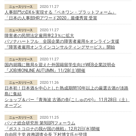
2020.11.27
人事部門のDXを実現する『ベネワン・プラットフォーム』
「日本の人事部HRアワード2020」最優秀賞 受賞
2020.11.27
障害者の民間法定雇用率2.3％に拡大
パソナハートフル 全国企業の障害者雇用をオンライン支援
『障害者雇用オンラインコンサルティングサービス』開始
2020.11.27
国内就職に難局を迎えた外国籍留学生向けWEB企業説明会
『JOB博ONLINE AUTUMN』11/28(土)開催
2020.11.26
日本初！日本酒を中心とした熟成期間10年以上の厳選古酒が淡路
島に集結
ショップ＆バー『青海波 古酒の舎(こしゅのや)』 11月28日（土）
オープン
2020.11.25
パソナ総合研究所 第9回PIフォーラム
『ポストコロナの我が国の挑戦』12月2日(水)開催
自由民主党 政務調査会長 下村博文氏が登壇