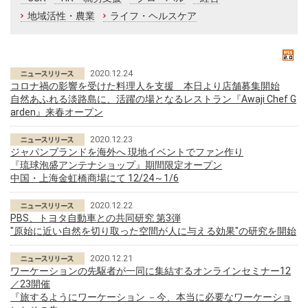
地域活性・農業
ライフ・ヘルスケア
2020.12.24
コロナ禍の影響を受けた料理人を支援 本日より店舗募集開始
自然あふれる淡路島に、活躍の場となるレストラン『Awaji Chef G
arden』来春オープン
2020.12.23
ジャパンブランドを海外へ 現地イベントでファン作り
『琉球泡盛アンテナショップ』期間限定オープン
中国・上海金虹橋商場にて 12/24～1/6
2020.12.22
PBS、トヨタ自動車との共同研究 第3弾
″原始に近い自然を切り取った空間が人に与える効果″の研究を開始
2020.12.21
ワーケーションの先駆者が一同に集結するオンラインセミナー12
／23開催
『旅するようにワーケーション －今、本当に必要なワーケーショ