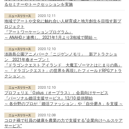
るセミナーやトークセッションを実施
2020.12.11
地域でアートや文化に触れ合い人材育成と地方創生を目指す新プ
ロジェクト
『アートワーケーションプログラム』
～ ANAHDと連携し、2021年1月より3地域で開始 ～
2020.12.10
淡路島公園アニメパーク「ニジゲンノモリ」 新アトラクショ
ン 2021年春オープン！
『ドラゴンクエスト アイランド 大魔王ゾーマとはじまりの島』
～ 「ドラゴンクエスト」の世界を再現したフィールドRPGアトラ
クション ～
2020.12.10
プロフェリエ「O.plus（オープラス）」会員向けサービス
『パーソナル婚活支援サービス』12/10 提供開始
～ 各分野のプロが「婚活ファッション」や「自分磨き」を支援 ～
2020.12.08
コロナ禍で社員の健康を農業の力で支援する“企業向けヘルスケア
サービス”