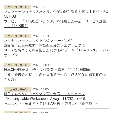
2020.11.11
プロフェッショナル人材と共に企業の経営課題を解決するパソナJ
OB HUB
ウェビナー『DX×経営 ～デジタルを活用した事業・サービス企画
～』 11/19開催
2020.11.10
パソナ・パナソニック ビジネスサービスが
京阪電車西三荘駅前「京阪西三荘スクエア」１階に
SDGｓな街づくりを目指した にぎわいゾーン『TOMO～NI』11/12
オープン
2020.11.09
日本CHO協会 オンライン特別公開講座 11月19日開催
『変化を機会と捉え、新たな価値を生む、創造的な組織文化のつ
くり方』
2020.11.05
親子で健やかな心と身体を育む食育ワークショップ
『Healing Table Workshop in Awaji』11/28(土)開催
～土づくり・種まき・旬野菜の収穫・味噌づくりを体験！～