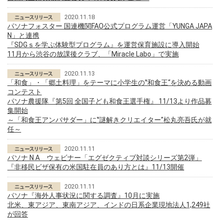
2020.11.18
パソナフォスター 国連機関FAO公式プログラム運営「YUNGA JAPA
N」と連携
『SDGｓを学ぶ体験型プログラム』を運営保育施設に導入開始
11月から渋谷の放課後クラブ、「Miracle Labo」で実施
2020.11.13
「和食」・「郷土料理」をテーマに小学生の‟和食王“を決める動画
コンテスト
パソナ農援隊『第5回 全国子ども和食王選手権』 11/13より作品募
集開始
～「和食王アンバサダー」に‟謎解きクリエイター”松丸亮吾氏が就
任～
2020.11.11
パソナ N A ウェビナー「エグゼクティブ対談シリーズ第2弾」
『非移民ビザ保有の米国駐在員のあり方とは』11/13開催
2020.11.11
パソナ『海外人事状況に関する調査』10月に実施
北米、東アジア、東南アジア、インドの日系企業現地法人1,249社
が回答