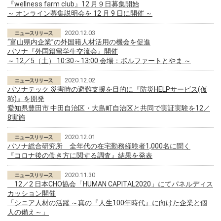
『wellness farm club』12 月９日募集開始
～ オンライン募集説明会を 12 月 9 日に開催 ～
2020.12.03
“富山県内企業”の外国籍人材活用の機会を促進
パソナ『外国籍留学生交流会』開催
～ 12／5（土） 10:30～13:00 会場：ボルファートとやま ～
2020.12.02
パソナテック 災害時の避難支援を目的に『防災HELPサービス(仮
称)』を開発
愛知県豊田市 中田自治区・大島町自治区と共同で実証実験を12／
8実施
2020.12.01
パソナ総合研究所 全年代の在宅勤務経験者1,000名に聞く
『コロナ後の働き方に関する調査』結果を発表
2020.11.30
12／2 日本CHO協会「HUMAN CAPITAL2020」にてパネルディス
カッション開催
「シニア人材の活躍 ～真の『人生100年時代』に向けた企業と個
人の備え～」