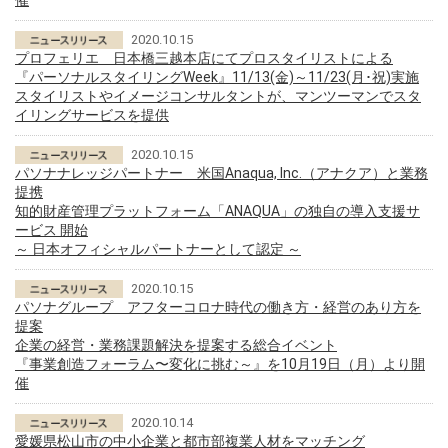
催
2020.10.15
プロフェリエ 日本橋三越本店にてプロスタイリストによる
『パーソナルスタイリングWeek』11/13(金)～11/23(月･祝)実施
スタイリストやイメージコンサルタントが、マンツーマンでスタ
イリングサービスを提供
2020.10.15
パソナナレッジパートナー 米国Anaqua, Inc.（アナクア）と業務
提携
知的財産管理プラットフォーム「ANAQUA」の独自の導入支援サ
ービス 開始
～ 日本オフィシャルパートナーとして認定 ～
2020.10.15
パソナグループ アフターコロナ時代の働き方・経営のあり方を
提案
企業の経営・業務課題解決を提案する総合イベント
『事業創造フォーラム〜変化に挑む～』を10月19日（月）より開
催
2020.10.14
愛媛県松山市の中小企業と都市部複業人材をマッチング