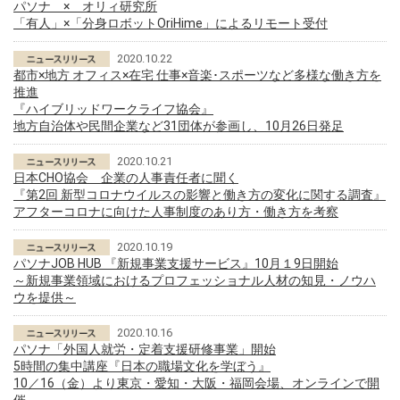
パソナ × オリィ研究所
「有人」×「分身ロボットOriHime」によるリモート受付
2020.10.22
都市×地方 オフィス×在宅 仕事×音楽･スポーツなど多様な働き方を
推進
『ハイブリッドワークライフ協会』
地方自治体や民間企業など31団体が参画し、10月26日発足
2020.10.21
日本CHO協会 企業の人事責任者に聞く
『第2回 新型コロナウイルスの影響と働き方の変化に関する調査』
アフターコロナに向けた人事制度のあり方・働き方を考察
2020.10.19
パソナJOB HUB 『新規事業支援サービス』10月１9日開始
～新規事業領域におけるプロフェッショナル人材の知見・ノウハ
ウを提供～
2020.10.16
パソナ「外国人就労・定着支援研修事業」開始
5時間の集中講座『日本の職場文化を学ぼう』
10／16（金）より東京・愛知・大阪・福岡会場、オンラインで開