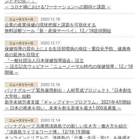
ンとその先－ 』
～ コロナ禍におけるワーケーションへの期待と課題 ～
2020.12.18
企業の産業保健の現状把握と課題を可視化する
無料診断ツール『新・産保サーベイ』 12／18提供開始
2020.12.17
保健指導の質向上による生活習慣病の発症・重症化予防、健康寿
命の延伸を目指す
『一般社団法人日本保健指導協会』設立
～ 設立記念ウェビナー「ニューノーマル時代の保健指導」12／18
開催 ～
2020.12.16
パソナグループ 緊急雇用創出・人材育成プロジェクト『日本創生
大学校』始動
新卒未就労者支援『ギャップイヤープログラム』 2021年4月開始
～ 日本の将来を担い、未来を創る若者を最大1,000名募集 ～
2020.12.14
パソナグループ 兵庫県淡路島での新しい生き方・働き方を紹介
『淡路島ライフ＆ワーク博』 12/18-19 開催
オンラインとリアルで、淡路島の「仕事・生活・学び」を体感す