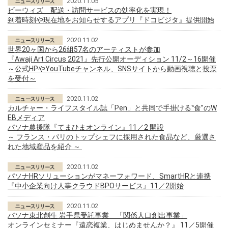
2020.11.05
ビーウィズ 配送・訪問サービスの効率化を実現！
到着時刻や現在地をお知らせするアプリ『ドコビジタ』提供開始
2020.11.02
世界20ヶ国から26組57名のアーティストが参加
『Awaji Art Circus 2021』先行公開オーディション 11/2～16開催
～公式HPやYouTubeチャンネル、SNSサイトから動画視聴と投票
を受付～
2020.11.02
カルチャー・ライフスタイル誌「Pen」と共同で手掛ける‟食”のW
EBメディア
パソナ農援隊『てまひまオンライン』11／2 開設
～ フランス・パリのトップシェフに採用された食品など、厳選さ
れた地域産品を紹介 ～
2020.11.02
パソナHRソリューションがマネーフォワード、SmartHRと連携
『中小企業向け人事クラウドBPOサービス』11／2開始
2020.11.02
パソナ東北創生 岩手県受託事業 「関係人口創出事業」
オンラインセミナー『遠恋複業、はじめませんか？』 11／5開催