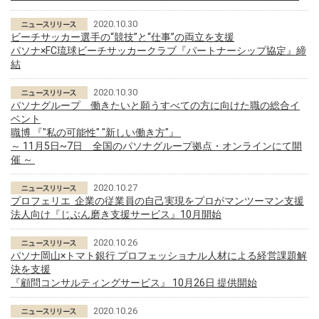
2020.10.30
ビーチサッカー選手の“競技”と“仕事”の両立を支援
パソナ×FC琉球ビーチサッカークラブ『パートナーシップ協定』締
結
2020.10.30
パソナグループ 働きたいと願うすべての方に向けた職の総合イ
ベント
職博 『"私の可能性" "新しい働き方"』
～ 11月5日~7日 全国のパソナグループ拠点・オンラインにて開
催 ～
2020.10.27
プロフェリエ 企業の従業員の自己実現をプロがマンツーマン支援
法人向け『じぶん磨き支援サービス』10月開始
2020.10.26
パソナ岡山×トマト銀行 プロフェッショナル人材による経営課題解
決を支援
『顧問コンサルティングサービス』 10月26日 提供開始
2020.10.26