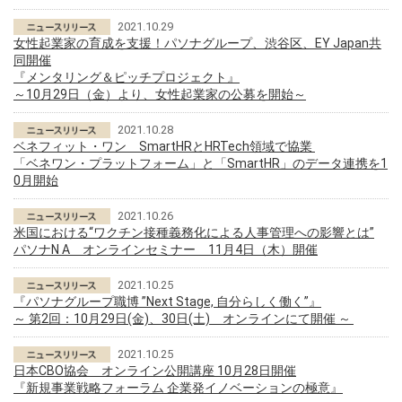
2021.10.29
女性起業家の育成を支援！パソナグループ、渋谷区、EY Japan共
同開催
『メンタリング＆ピッチプロジェクト』
～10月29日（金）より、女性起業家の公募を開始～
2021.10.28
ベネフィット・ワン SmartHRとHRTech領域で協業
「ベネワン・プラットフォーム」と「SmartHR」のデータ連携を1
0月開始
2021.10.26
米国における“ワクチン接種義務化による人事管理への影響とは”
パソナN A オンラインセミナー 11月4日（木）開催
2021.10.25
『パソナグループ職博 ”Next Stage, 自分らしく働く”』
～ 第2回：10月29日(金)、30日(土) オンラインにて開催 ～
2021.10.25
日本CBO協会 オンライン公開講座 10月28日開催
『新規事業戦略フォーラム 企業発イノベーションの極意』