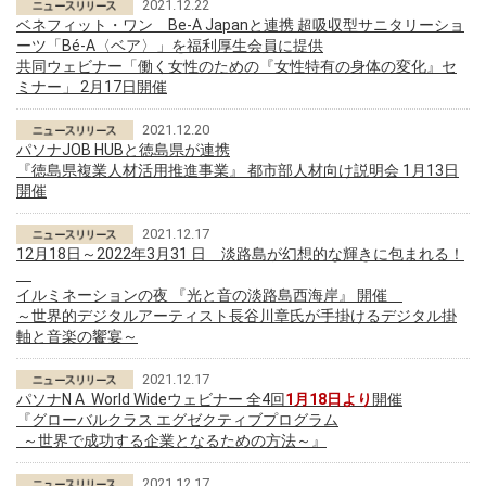
2021.12.22
ベネフィット・ワン Be-A Japanと連携 超吸収型サニタリーショ
ーツ「Bé-A〈ベア〉」を福利厚生会員に提供
共同ウェビナー「働く女性のための『女性特有の身体の変化』セ
ミナー」 2月17日開催
2021.12.20
パソナJOB HUBと徳島県が連携
『徳島県複業人材活用推進事業』 都市部人材向け説明会 1月13日
開催
2021.12.17
12月18日～2022年3月31 日 淡路島が幻想的な輝きに包まれる！
イルミネーションの夜 『光と音の淡路島西海岸』 開催
～世界的デジタルアーティスト長谷川章氏が手掛けるデジタル掛
軸と音楽の饗宴～
2021.12.17
パソナN A World Wideウェビナー 全4回
1月18日より
開催
『グローバルクラス エグゼクティブプログラム
～世界で成功する企業となるための方法～』
2021.12.17