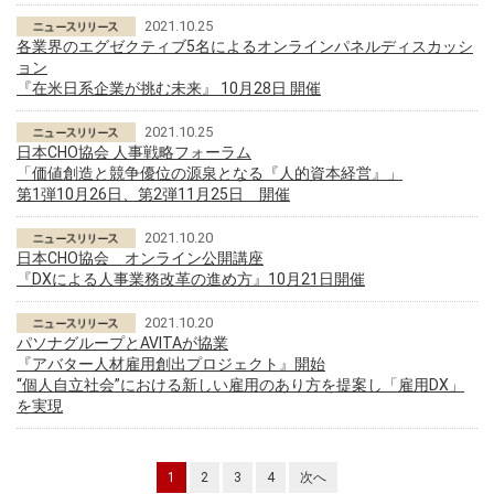
2021.10.25
各業界のエグゼクティブ5名によるオンラインパネルディスカッシ
ョン
『在米日系企業が挑む未来』 10月28日 開催
2021.10.25
日本CHO協会 人事戦略フォーラム
「価値創造と競争優位の源泉となる『人的資本経営』」
第1弾10月26日、第2弾11月25日 開催
2021.10.20
日本CHO協会 オンライン公開講座
『DXによる人事業務改革の進め方』10月21日開催
2021.10.20
パソナグループとAVITAが協業
『アバター人材雇用創出プロジェクト』開始
“個人自立社会”における新しい雇用のあり方を提案し「雇用DX」
を実現
1
2
3
4
次へ