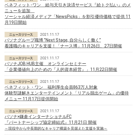
ベネフィット･ワン 給与天引き決済サービス『給トク払い』のメ
ニューを追加
ソーシャル経済メディア「NewsPicks」を割引優待価格で提供 11
月19日開始
2021.11.17
パソナグループ職博 ”Next Stage, 自分らしく働く”
看護職のキャリアを支援！「ナース博」11月26日、27日開催
2021.11.17
パソナJOB HUB主催 オンラインセミナー
「企業価値向上のための『人的資本経営』」11月22日開催
2021.11.17
ベネフィット・ワン 福利厚生会員863万人対象
体験型謎解きエンターテインメント「リアル脱出ゲーム」の優待
メニュー 11月17日提供開始
2021.11.17
パソナ×鎌倉インターナショナルFC
『パートナーシップ協定締結式』11月21日 開催
～現役中から中長期的なキャリア構築を見据えた支援を実施～