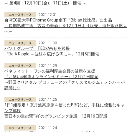
～ 第4回：12月10日(金)、11日(土) 開催 ～
2021.12.01
台湾EC最大手PChome Group傘下『Bibian 比比昂』に出品
～長期熟成古酒「古昔の美酒」を12月1日より販売 海外販路拡大
へ～
2021.11.30
パソナグループ TEDxAwajiを後援
『Be A Ripple ～波紋を広げる雫に～』12月5日開催
2021.11.29
ベネフィット・ワンの福利厚生会員の健康を支援
『お笑い×健康オンラインセミナー』12月21日開始
~野田クリスタル プロデュースの「クリスタルジム」メンバーが
講師に~
2021.11.25
1日1組限定！京丹波高原豚を使ったBBQなど、手軽に優雅なキャ
ンプ体験
西日本の道の駅”初“のグランピング施設 12月16日開設
2021.11.24