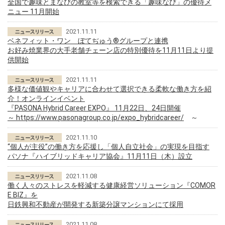
全国で趣味とまなびの教室等を検索できる「趣味なび」の優待メ
ニュー 11月開始
2021.11.11
ベネフィット・ワン ぼてぢゅう®グループと連携
お好み焼業界の大手老舗チェーン店の特別優待を11月11日より提
供開始
2021.11.11
多様な価値観やキャリアに合わせて選択できる柔軟な働き方を紹
介！オンラインイベント
『PASONA Hybrid Career EXPO』 11月22日、24日開催
～
https://www.pasonagroup.co.jp/expo_hybridcareer/
～
2021.11.10
“個人が主役”の働き方を応援し「個人自立社会」の実現を目指す
パソナ『ハイブリッドキャリア協会』11月11日（木）設立
2021.11.08
働く人々のストレスを軽減する健康経営ソリューション『COMOR
E BIZ』を
日鉄興和不動産が開発する新築分譲マンションにて採用
2021.11.08