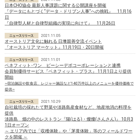
日本CHO協会 最新人事課題に関する公開講座を開催
『データにもとづく“データ・ドリブン人事”への挑戦』 11月16
日
『自律型人材と自律型組織の実現に向けて』 11月26日
2021.11.05
オーストリア文化に触れる 日墺親善交流イベント
『オーストリア マーケット』11月19日・20日開催
2021.11.01
ベネフィット･ワン ピーシーデポコーポレーションと連携
会員制優待サービス『ベネフィット・プラス』 11月1日より提供
開始
~宿泊施設や飲食店、レジャー施設など140万件以上のメニューを優待価格で
提供~
2021.10.29
自社栽培の採れたて野菜や淡路島産食材など、地産地消の料理を
提供
淡路島 畑の中のレストラン『陽(はる)・燦燦(さんさん)』 10月3
1日オープン
～ エリア内では「収穫体験」や「茅葺体験」等のフィールドワー
クを開催 ～