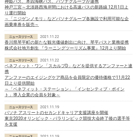
神姫バス、本四海峡バス、パソナグループが連携
神戸三宮～北淡路西海岸間における高速バスの新路線 12月1日よ
り運行開始
～「ニジゲンノモリ」などパソナグループ各施設で利用可能な企
画乗車券を販売～
2021.11.22
香川県琴平町の新たな観光価値創出に向け、琴平バスと業務提携
株式会社地方創生 『ラーニングツーリズム事業』12月より開始
2021.11.22
ベネフィット・ワン 「スカルプD」などを提供するアンファーと連
携
アンファーのエイジングケア商品を会員限定の優待価格で11月22
日より提供開始
～「ベネフィット・ステーション」「インセンティブ・ポイン
ト」導入企業の会員を対象～
2021.11.19
パソナ アスリートのセカンドキャリア支援講座を開催
東京2020オリンピック・パラリンピック競技大会終了後の選手等
を支援
2021.11.19