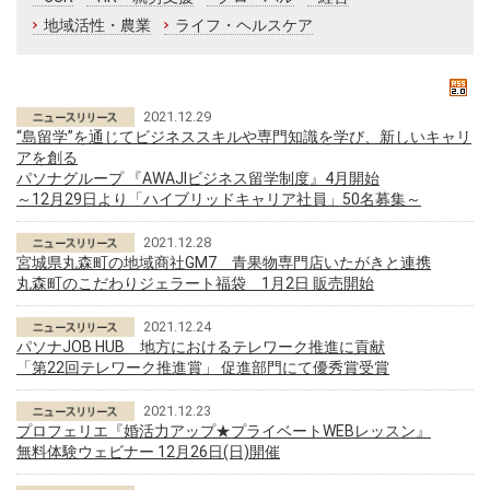
地域活性・農業
ライフ・ヘルスケア
2021.12.29
“島留学”を通じてビジネススキルや専門知識を学び、新しいキャリ
アを創る
パソナグループ 『AWAJIビジネス留学制度』4月開始
～12月29日より「ハイブリッドキャリア社員」50名募集～
2021.12.28
宮城県丸森町の地域商社GM7 青果物専門店いたがきと連携
丸森町のこだわりジェラート福袋 1月2日 販売開始
2021.12.24
パソナJOB HUB 地方におけるテレワーク推進に貢献
「第22回テレワーク推進賞」 促進部門にて優秀賞受賞
2021.12.23
プロフェリエ『婚活力アップ★プライベートWEBレッスン』
無料体験ウェビナー 12月26日(日)開催