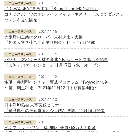
2021.11.16
〝D.LEAGUE“に参画する 『Benefit one MONOLIZ』
コナミスポーツのオンラインフィットネスサービスにてダンスレ
ッスンを提供開始
2021.11.16
大阪府内企業のグローバル人材採用を支援
『外国人留学生合同企業説明会』11 月 19 日開催
2021.11.15
パソナ アバター人材の育成とBPOサービス拠点を開設
『淡路アバターセンター』11月17日（水）オープン
2021.11.12
協働・共創型ベンチャー育成プログラム『fwywd in 淡路』
〜第一期生30名 2021年11月12日より募集開始〜
2021.11.12
日本CHO協会 人事実践セミナー
『福利厚生の最新事情と今日的な役割』11月18日開催
2021.11.11
ベネフィット･ワン 福利厚生会員863万人を対象