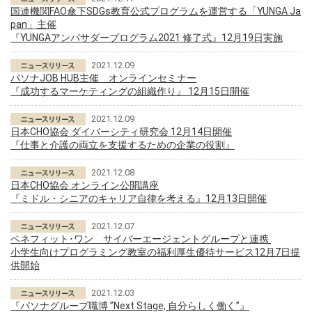
国連機関FAO傘下SDGs教育公式プログラムを運営する「YUNGA Ja
pan」主催
『YUNGAアンバサダープログラム2021 修了式』12月19日実施
2021.12.09
パソナJOB HUB主催 オンラインセミナー
『成功するマーケティングの組織作り』 12月15日開催
2021.12.09
日本CHO協会 ダイバーシティ研究会 12月14日開催
『仕事と介護の両立を支援するための企業の役割』
2021.12.08
日本CHO協会 オンライン公開講座
『ミドル・シニアのキャリア自律を考える』12月13日開催
2021.12.07
ベネフィット･ワン サイバーエージェントグループと連携
小学生向けプログラミング教室の福利厚生優待サービス12月7日提
供開始
2021.12.03
『パソナグループ職博 ”Next Stage, 自分らしく働く”』