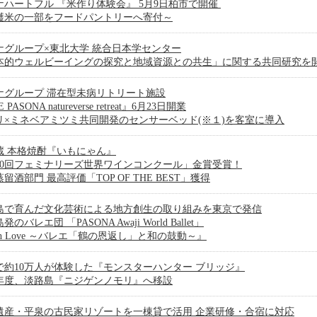
ナハートフル 『米作り体験会』 5月9日柏市で開催
穫米の一部をフードパントリーへ寄付～
ナグループ×東北大学 統合日本学センター
本的ウェルビーイングの探究と地域資源との共生」に関する共同研究を
ナグループ 滞在型未病リトリート施設
 PASONA natureverse retreat』6月23日開業
リ×ミネベアミツミ共同開発のセンサーベッド(※１)を客室に導入
蔵 本格焼酎『いもにゃん』
20回フェミナリーズ世界ワインコンクール」金賞受賞！
留酒部門 最高評価「TOP OF THE BEST」獲得
島で育んだ文化芸術による地方創生の取り組みを東京で発信
のバレエ団 「PASONA Awaji World Ballet」
th Love ～バレエ「鶴の恩返し」と和の鼓動～』
で約10万人が体験した『モンスターハンター ブリッジ』
27年度、淡路島『ニジゲンノモリ』へ移設
遺産・平泉の古民家リゾートを一棟貸で活用 企業研修・合宿に対応