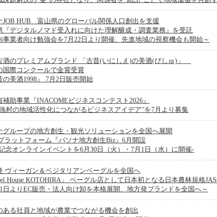
ナJOB HUB 富山県のグローバル関係人口創出を支援
県『デジタルノマド受入れに向けた理解醸成・調査業務』を受託
内事業者向け勉強会を7月22日より開催、先進地域の視察機会も開始～
古酒のプレミアムブランド 「古昔(いにしえ)の美酒(びしゅ)」
の国際コンクールで金賞受賞
の美酒1998』 7月2日販売開始
補助事業『INACOMEビジネスコンテスト2026』
山漁村の地域活性化につながるビジネスアイデア”を7月より募集
ナグループの地方創生・観光ソリューションを全国へ展開
Bプラットフォーム『パソナ地方創生Biz』6月開設
設記念オンラインイベントを6月30日（火）・7月1日（水）に開催-
発 ヴィーガン＆ベジタリアンベーグルを全国へ
gel House KOTOHIRA」 ベーグル店として日本初となる日本農林規格JAS
月1日よりEC販売・法人向け卸を本格展開、地方発ブランドを全国へ～
のある社員と地域が農業でつながる機会を創出