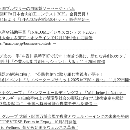
王国ブルワリーの自家製ソーセージ・ハム
回IFFA日本食肉加工コンテスト2025』金賞受賞！
月1日より『IFFA2025受賞記念セット』販売開始～
水産省補助事業「INACOMEビジネスコンテスト2025」
選大会』を東京・オンラインで12月19日(金）に開催
ps://inacome.jp/business-contest/
～
の“次の一手”を香川県琴平町で試す！地域で挑む、新たな共創のカタチ
生社『企業×地域 共創セッション in 大阪』11月26日 開催
課題の解決に向け、 “公民共創“に取り組む実践者が語る！
創イベント『リノベーターズサミット2025 in下関・豊北』 11月22日開
ナグループ」「ヤンマーホールディングス」「Well-being in Nature」
エネルギーの自給率向上と循環型社会の実現に向けた連携協定を締結
淡路島を起点に、全国へ持続可能な農業モデルを発信 ～
ナグループ 大阪・関西万博会場で農業とウェルビーイングの未来を発信
UREVERSE Forum in Expo』 10月8日開催
m to Wellness -畑から始まるウェルネス革命-”