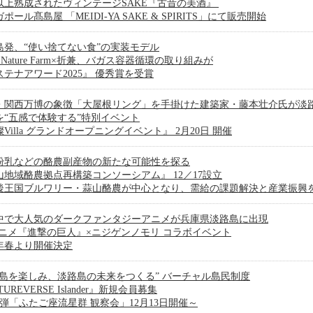
年以上熟成されたヴィンテージSAKE『古昔の美酒』
ポール髙島屋 「MEIDI-YA SAKE & SPIRITS」にて販売開始
島発、“使い捨てない食”の実装モデル
ji Nature Farm×折兼、バガス容器循環の取り組みが
ステナアワード2025』 優秀賞を受賞
・関西万博の象徴「大屋根リング」を手掛けた建築家・藤本壮介氏が淡
を“五感で体験する”特別イベント
Villa グランドオープニングイベント』 2月20日 開催
粉乳などの酪農副産物の新たな可能性を探る
山地域酪農拠点再構築コンソーシアム』 12／17設立
後王国ブルワリー・蒜山酪農が中心となり、需給の課題解決と産業振興
中で大人気のダークファンタジーアニメが兵庫県淡路島に出現
アニメ『進撃の巨人』×ニジゲンノモリ コラボイベント
6年春より開催決定
路島を楽しみ、淡路島の未来をつくる” バーチャル島民制度
TUREVERSE Islander』新規会員募集
1弾「ふたご座流星群 観察会」12月13日開催～