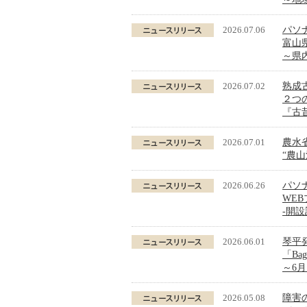
2026.07.06
パソ
富山
～県
2026.07.02
熟成
２つ
『古昔
2026.07.01
農水省
“農
2026.06.26
パソ
WE
-開
2026.06.01
琴平
「Ba
～6
2026.05.08
障害