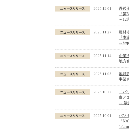
2025.12.01
丹後
『第3
～12
2025.11.27
農林
『本
～
htt
2025.11.14
企業
地方創
2025.11.05
地域
事業共
2025.10.22
「パソ
食と
～ 
2025.10.01
パソ
『NAT
“Far