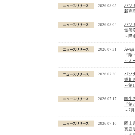
2026.08.05
パソ
新商品
2026.08.04
パソ
気候
～降
2026.07.31
Awa
『陽
～オ
2026.07.30
パソ
香川
～第
2026.07.17
国生
『第
～7
2026.07.16
岡山
真庭
～地