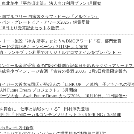
ナ東北創生『平泉倶楽部』 法人向け利用プラン4月開始
王国ブルワリー 自家製クラフトビール『メルツェン』
ャパン・グレートビア・アワーズ2026」銅賞受賞
3月18日より受賞記念セットを販売 ～
トリート施設「禅坊 靖寧」せとうちDMOアワード「宿」部門受賞
ワード受賞記念キャンペーン』3月13日より実施
宿泊・ランチプラン利用でオリジナルアロマオイルをプレゼント ～
コンクール金賞受賞 春の門出や特別な記念日を彩るラグジュアリーギフ
熟成希少ヴィンテージ古酒 『古昔の美酒 2000』 3月9日数量限定販売
タイガース近本光司氏が発起人の「LINK UP」と連携、子どもたちの夢
PAN Future Dream プロジェクト』 3月開始
ーツ大会「Awaji Future Dream カップ2026」 10月10日、11日開催〜
域を舞台に、仕事と挑戦をつくる” 田村淳氏登壇
生社『下関ローカルコンテンツサミット 2026 SPRING』3/5開催
endo Switch 2用新作
イバルパズルアクションゲームの世界観を“淡路島に再現”