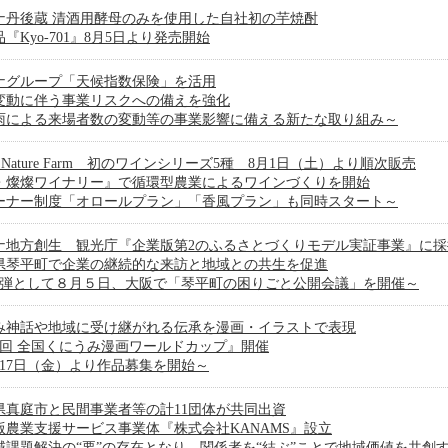
ナ丹後蔵 清酒用酵母のみを使用した自社初の芋焼酎
『Kyo-701』8月5日より発売開始
ナグループ「天候指数保険」を活用
変動に伴う事業リスクへの備えを強化
雨による来場者数の変動等の事業影響に備える新たな取り組み～
ji Nature Farm 初のワインシリーズ5種 8月1日（土）より順次販売
・燦燦ワイナリー』で循環型農業によるワインづくりを開始
ーナー制度「オロールプラン」「香風プラン」も同時スタート～
ナ地方創生 観光庁『企業版第2のふるさとづくりモデル実証事業』に採
県琴平町で企業の継続的な来訪と地域との共生を促進
1弾として８月５日、大阪で「琴平町の困りごと公開会議」を開催～
み神話や地域に受け継がれる伝承を漫画・イラストで表現
7回 全国くにうみ漫画ワールドカップ』開催
月17日（金）より作品募集を開始～
県真庭市と民間事業者等の計11団体が共同出資
版農業支援サービス事業体『株式会社KANAMS』設立
域課題解決の“要”の存在となり、関係者を“結ぶ”ことで地域価値を共創