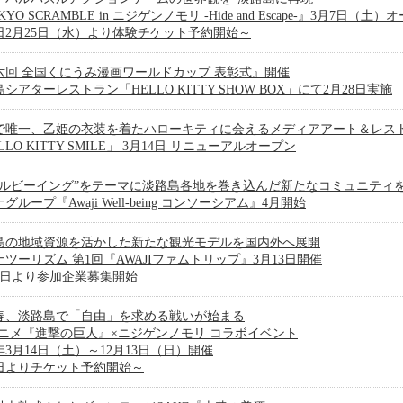
KYO SCRAMBLE in ニジゲンノモリ -Hide and Escape-』3月7日（土）
日2月25日（水）より体験チケット予約開始～
六回 全国くにうみ漫画ワールドカップ 表彰式』開催
シアターレストラン「HELLO KITTY SHOW BOX」にて2月28日実施
で唯一、乙姫の衣装を着たハローキティに会えるメディアアート＆レス
LLO KITTY SMILE」 3月14日 リニューアルオープン
ェルビーイング”をテーマに淡路島各地を巻き込んだ新たなコミュニティ
グループ『Awaji Well-being コンソーシアム』4月開始
島の地域資源を活かした新たな観光モデルを国内外へ展開
ツーリズム 第1回『AWAJIファムトリップ』3月13日開催
17日より参加企業募集開始
春、淡路島で「自由」を求める戦いが始まる
アニメ『進撃の巨人』×ニジゲンノモリ コラボイベント
6年3月14日（土）～12月13日（日）開催
日よりチケット予約開始～