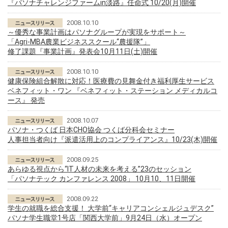
『パソナチャレンジファームin淡路』任命式 10/20(月)開催
2008.10.10
～優秀な事業計画はパソナグループが実現をサポート～
「Agri-MBA農業ビジネススクール“農援隊”」
修了課題『事業計画』発表会10月11日(土)開催
2008.10.10
健康保険組合解散に対応！医療費の見舞金付き福利厚生サービス
ベネフィット・ワン 『ベネフィット・ステーション メディカルコ
ース』 発売
2008.10.07
パソナ・つくば 日本CHO協会 つくば分科会セミナー
人事担当者向け『派遣活用上のコンプライアンス』10/23(木)開催
2008.09.25
あらゆる視点から“IT人材の未来を考える”23のセッション
「パソナテック カンファレンス 2008」 10月10、11日開催
2008.09.22
学生の就職を総合支援！ 大学前“キャリアコンシェルジュデスク”
パソナ学生職堂1号店「関西大学前」9月24日（水）オープン