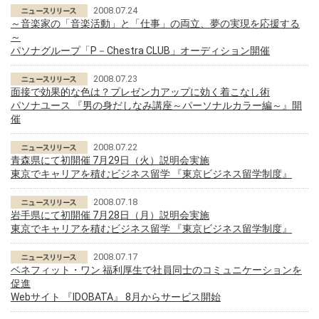
2008.07.24
～音楽家の「音楽活動」と「仕事」の両立、夢の実現を応援する
～
パソナグループ「P－Chestra CLUB」オーディション開催
2008.07.23
面接で効果的な色は？プレゼン力アップに効く着こなし術
パソナユース 『男の身だしなみ講座～パーソナルカラー編～』開
催
2008.07.22
青森県にて初開催 7月29日（火）説明会実施
東京でキャリアを積むビジネス留学 『東京ビジネス留学制度』
2008.07.18
岩手県にて初開催 7月28日（月）説明会実施
東京でキャリアを積むビジネス留学 『東京ビジネス留学制度』
2008.07.17
ベネフィット・ワン 福利厚生で社員同士のコミュニケーションを
促進
Webサイト 『IDOBATA』 8月からサービス開始