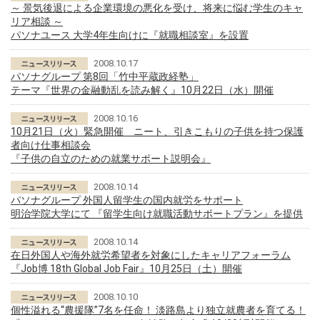
～ 景気後退による企業環境の悪化を受け、将来に悩む学生のキャ
リア相談 ～
パソナユース 大学4年生向けに『就職相談室』を設置
2008.10.17
パソナグループ 第8回「竹中平蔵政経塾」
テーマ『世界の金融動乱を読み解く』10月22日（水）開催
2008.10.16
10月21日（火）緊急開催 ニート、引きこもりの子供を持つ保護
者向け仕事相談会
『子供の自立のための就業サポート説明会』
2008.10.14
パソナグループ 外国人留学生の国内就労をサポート
明治学院大学にて 『留学生向け就職活動サポートプラン』を提供
2008.10.14
在日外国人や海外就労希望者を対象にしたキャリアフォーラム
『Job博 18th Global Job Fair』10月25日（土）開催
2008.10.10
個性溢れる“農援隊”7名を任命！ 淡路島より独立就農者を育てる！