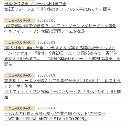
日本CHO協会 グローバルHR研究会
第2回フォーラム『10年後のグローバル人事のあり方』開催
2008.09.05
｢特定健診･特定保健指導」のアウトソーシングサービスを強化
ベネフィット・ワン 大阪に専門チームを発足
2008.09.03
“個人社会”に向けた新しい働き方を提案する職の総合イベント
『パソナグループ職博』 9月20日（土） 全国63拠点で一斉開催
東京大手町会場では、「“職種”体験セミナー」「無料PC講座」を
開催
2008.09.03
業界初！クーポンを購入して食事代が最大50％割引に！レストラ
ンクーポン革命
ベネフィット・ワン Webクーポンサービス 『食べたいむ』 9月開
始
2008.09.01
～3万人の社員と家族が集う“企業合同イベント”の開催～
「WORK・LIFE BALANCE FESTA ＋ECO 2008」