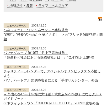
地域活性・農業
ライフ・ヘルスケア
2008.12.25
ベネフィット・ワン ルネサンスと業務提携
“運動”と“栄養”の両面から脱メタボ！ 「ハイブリッド保健指導」開
始
2008.12.05
パソナグループ 第10回「竹中平蔵政経塾」
『超高齢化社会における医療福祉とは！』12月13日(土)開催
2008.12.04
チャリティーカレンダーで、スペシャルオリンピックスを応援し
よう！
パソナハートフル 知的障害者による「手作りカレンダー」発売
2008.12.04
～ 外食の多い年末年始に大活躍！飲食店が20％割引になるグルメ
ガイドブック ～
ベネフィット・ワン 『CHECK＆CHECK CLUB』 2009年度版発売