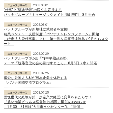
2008.08.01
"仕事"と"演劇活動"の両立を応援する
パソナグループ「ミュージックメイト 演劇部門」8月開始
2008.08.01
パソナグループが新規独立就農者を支援!
農業ベンチャー支援制度『パソナチャレンジファーム』開始
～特定法人貸付事業により、第一弾を兵庫県淡路島で9月からスタ
ート～
2008.07.29
パソナグループ 第6回「竹中平蔵政経塾」
テーマ『脱藩官僚の会の目指すところ』 8月6日（水）開催
2008.07.25
優秀な外国人人材が日本企業を体験する
『パソナ国際交流プログラム』
2008.07.25
団塊世代の経験が第一次産業の経営に変革をもたらす！
『農林漁業ビジネス経営塾 in 福岡』開催のお知らせ
～7月30、31日は“大川市文化センター”にて開催～