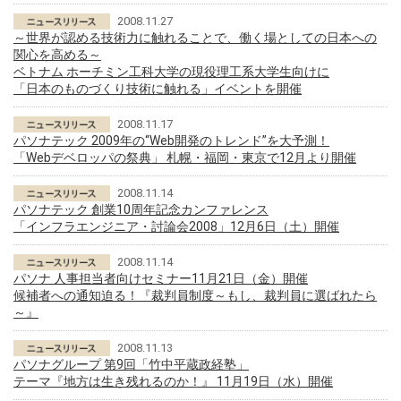
2008.11.27
～世界が認める技術力に触れることで、働く場としての日本への
関心を高める～
ベトナム ホーチミン工科大学の現役理工系大学生向けに
「日本のものづくり技術に触れる」イベントを開催
2008.11.17
パソナテック 2009年の“Web開発のトレンド”を大予測！
「Webデベロッパの祭典」 札幌・福岡・東京で12月より開催
2008.11.14
パソナテック 創業10周年記念カンファレンス
「インフラエンジニア・討論会2008」12月6日（土）開催
2008.11.14
パソナ 人事担当者向けセミナー11月21日（金）開催
候補者への通知迫る！『裁判員制度～もし、裁判員に選ばれたら
～』
2008.11.13
パソナグループ 第9回「竹中平蔵政経塾」
テーマ『地方は生き残れるのか！』 11月19日（水）開催