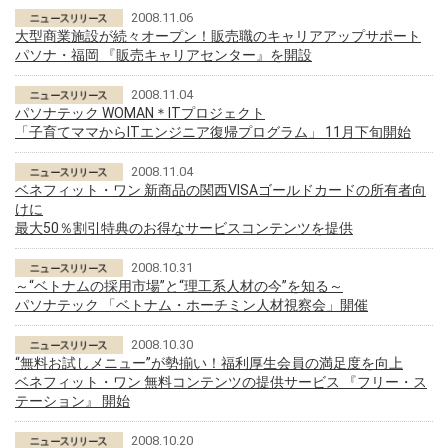
2008.11.06
大型商業施設が続々オープン！販売職のキャリアアップサポート
パソナ・福岡 『販売キャリアセンター』を開設
2008.11.04
パソナテック WOMAN＊ITプロジェクト
「子育てママからITエンジニア復帰プログラム」 11月下旬開始
2008.11.04
ベネフィット・ワン 新商品の関西VISAゴールドカードの所有者向
けに
最大50％割引特典のお得なサービスコンテンツを提供
2008.10.31
～“ベトナムの採用市場”と“理工系人材の今”を知る～
パソナテック 「ベトナム・ホーチミン人材視察会」開催
2008.10.30
“無料お試しメニュー”が勢揃い！福利厚生会員の満足度を向上
ベネフィット・ワン 無料コンテンツの提供サービス 『フリー・ス
テーション』 開始
2008.10.20