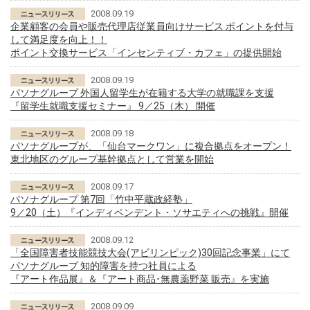
2008.09.19
企業顧客の会員や販売代理店従業員向けサービス ポイントを付与
して満足度を向上！！
ポイント交換サービス「インセンティブ・カフェ」の提供開始
2008.09.19
パソナグループ 外国人留学生が在籍する大学の就職課を支援
『留学生就職支援セミナー』 9／25（木） 開催
2008.09.18
パソナグループが、「仙台マークワン」に複合拠点をオープン！
東北地区のグループ基幹拠点として営業を開始
2008.09.17
パソナグループ 第7回「竹中平蔵政経塾」
9／20（土）『インディペンデント・ソサエティへの挑戦』開催
2008.09.12
「全国障害者技能競技大会(アビリンピック)30回記念事業」にて
パソナグループ 知的障害を持つ社員による
『アート作品展』＆『アート商品･無農薬野菜 販売』を実施
2008.09.09