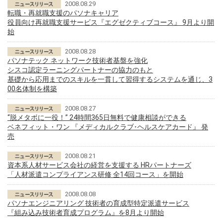
2008.08.29
転職・再就職支援のパソナキャリア
役員向け再就職支援サービス『エグゼクティブコース』 9月より開
始
2008.08.28
パソナテック ネットワーク技術者基盤を強化
シスコ認定ラーニングパートナーの協力のもと
基礎から応用までのスキルを一貫して習得するシステムを通じ、3
00名体制を構築
2008.08.27
“脱メタボに一役！” 24時間365日無料で健康相談ができる
ベネフィット・ワン 『メディカルクラブ･ヘルスケアカード』 発
売
2008.08.21
資本系人材サービス会社の経営を支援する HRパートナーズ
「人材派遣コンプライアンス研修 全14回コース」を開始
2008.08.08
パソナエンジニアリング 技術者の育成型特定派遣サービス
『組み込み技術者育成プログラム』を8月より開始