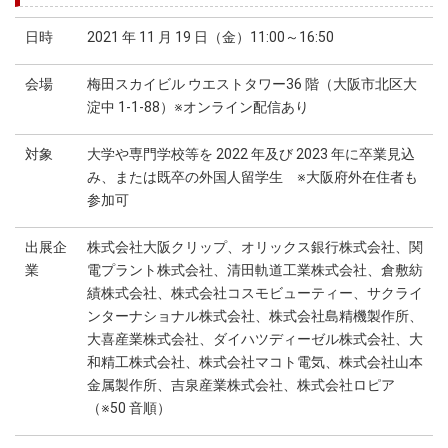
日時
2021 年 11 月 19 日（金）11:00～16:50
会場
梅田スカイビル ウエストタワー36 階（大阪市北区大
淀中 1-1-88）※オンライン配信あり
対象
大学や専門学校等を 2022 年及び 2023 年に卒業見込
み、または既卒の外国人留学生 ※大阪府外在住者も
参加可
出展企
株式会社大阪クリップ、オリックス銀行株式会社、関
業
電プラント株式会社、清田軌道工業株式会社、倉敷紡
績株式会社、株式会社コスモビューティー、サクライ
ンターナショナル株式会社、株式会社島精機製作所、
大喜産業株式会社、ダイハツディーゼル株式会社、大
和精工株式会社、株式会社マコト電気、株式会社山本
金属製作所、吉泉産業株式会社、株式会社ロピア
（※50 音順）