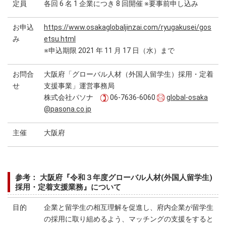
定員
各回 6 名 1 企業につき 8 回開催 ※要事前申し込み
お申込
https://www.osakaglobaljinzai.com/ryugakusei/gos
み
etsu.html
※申込期限 2021 年 11 月 17 日（水）まで
お問合
大阪府「グローバル人材（外国人留学生）採用・定着
せ
支援事業」運営事務局
株式会社パソナ
06-7636-6060
global-osaka
@pasona.co.jp
主催
大阪府
参考： 大阪府『令和３年度グローバル人材(外国人留学生)
採用・定着支援業務』について
目的
企業と留学生の相互理解を促進し、府内企業が留学生
の採用に取り組めるよう、マッチングの支援をすると