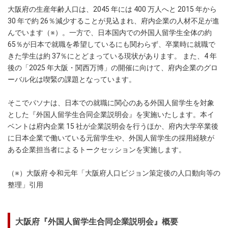
大阪府の生産年齢人口は、2045 年には 400 万人へと 2015 年から
30 年で約 26％減少することが見込まれ、府内企業の人材不足が進
んでいます（※）。一方で、日本国内での外国人留学生全体の約
65％が日本で就職を希望しているにも関わらず、卒業時に就職で
きた学生は約 37％にとどまっている現状があります。 また、4 年
後の「2025 年大阪・関西万博」の開催に向けて、府内企業のグロ
ーバル化は喫緊の課題となっています。
そこでパソナは、日本での就職に関心のある外国人留学生を対象
とした『外国人留学生合同企業説明会』を実施いたします。本イ
ベントは府内企業 15 社が企業説明会を行うほか、府内大学卒業後
に日本企業で働いている元留学生や、外国人留学生の採用経験が
ある企業担当者によるトークセッションを実施します。
（※）大阪府 令和元年「大阪府人口ビジョン策定後の人口動向等の
整理」引用
大阪府『外国人留学生合同企業説明会』概要