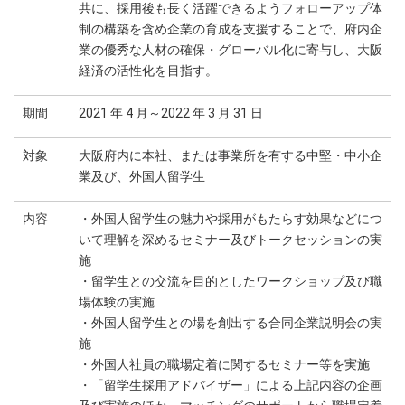
共に、採用後も長く活躍できるようフォローアップ体
制の構築を含め企業の育成を支援することで、府内企
業の優秀な人材の確保・グローバル化に寄与し、大阪
経済の活性化を目指す。
期間
2021 年 4 月～2022 年 3 月 31 日
対象
大阪府内に本社、または事業所を有する中堅・中小企
業及び、外国人留学生
内容
・外国人留学生の魅力や採用がもたらす効果などにつ
いて理解を深めるセミナー及びトークセッションの実
施
・留学生との交流を目的としたワークショップ及び職
場体験の実施
・外国人留学生との場を創出する合同企業説明会の実
施
・外国人社員の職場定着に関するセミナー等を実施
・「留学生採用アドバイザー」による上記内容の企画