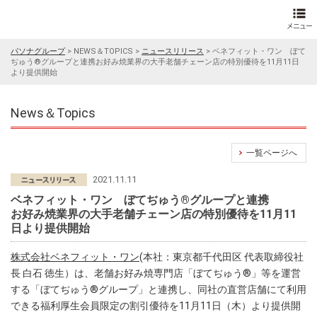
パソナグループ
>
NEWS＆TOPICS
>
ニュースリリース
>
ベネフィット・ワン ぼて
ぢゅう®グループと連携お好み焼業界の大手老舗チェーン店の特別優待を11月11日
より提供開始
News＆Topics
一覧ページへ
2021.11.11
ベネフィット・ワン ぼてぢゅう®グループと連携
お好み焼業界の大手老舗チェーン店の特別優待を11月11
日より提供開始
株式会社ベネフィット・ワン
(本社：東京都千代田区 代表取締役社
長 白石 徳生）は、老舗お好み焼専門店「ぼてぢゅう®」等を運営
する「ぼてぢゅう®グループ」と連携し、同社の直営店舗にて利用
できる福利厚生会員限定の割引優待を11月11日（木）より提供開