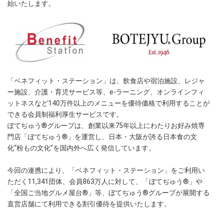
始いたします。
「ベネフィット・ステーション」は、飲食店や宿泊施設、レジャ
ー施設、介護・育児サービス等、e-ラーニング、オンラインフィ
ットネスなど140万件以上のメニューを優待価格で利用することが
できる会員制福利厚生サービスです。
ぼてぢゅう®グループは、創業以来75年以上にわたりお好み焼専
門店「ぼてぢゅう®」を運営し、日本・大阪が誇る日本食の文
化“粉もの文化”を国内外へ広く発信しています。
今回の連携により、「ベネフィット・ステーション」をご利用い
ただく11,341団体、会員863万人に対して、「ぼてぢゅう®」や
「全国ご当地グルメ屋台®」等、ぼてぢゅう®グループが展開する
直営店舗にて利用できる割引優待を提供いたします。