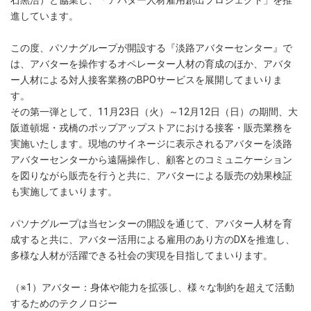
進しています。
この度、パソナグループが開設する『淡路アバターセンター』で
は、アバターを操作するオペレーター人材の育成のほか、アバタ
ー人材による対人接客業務のBPOサービスを展開してまいりま
す。
その第一弾として、11月23日（火）～12月12日（日）の期間、大
阪道頓堀・戎橋のポップアップストアにおける接客・販売業務を
実施いたします。現地のサイネージに表示されるアバターを淡路
アバターセンターから遠隔操作し、顧客とのコミュニケーション
を図りながら販売を行うと共に、アバターによる販売の効果検証
も実施してまいります。
パソナグループは当センターの開設を通じて、アバター人材を育
成すると共に、アバター活用による雇用のあり方のDXを推進し、
多様な人材が活躍できる社会の実現を目指してまいります。
（※1）アバター：身体や能力を拡張し、様々な制約を超えて活動
するためのテクノロジー