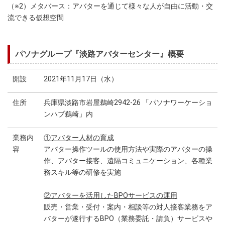
（※2）メタバース：アバターを通じて様々な人が自由に活動・交
流できる仮想空間
パソナグループ『淡路アバターセンター』概要
開設
2021年11月17日（水）
住所
兵庫県淡路市岩屋鵜崎2942-26 「パソナワーケーショ
ンハブ鵜崎」内
業務内
①アバター人材の育成
容
アバター操作ツールの使用方法や実際のアバターの操
作、アバター接客、遠隔コミュニケーション、各種業
務スキル等の研修を実施
②アバターを活用したBPOサービスの運用
販売・営業・受付・案内・相談等の対人接客業務をア
バターが遂行するBPO（業務委託・請負）サービスや