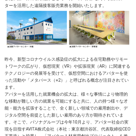
ターを活用した遠隔接客販売業務を開始いたします。
昨今、新型コロナウイルス感染症の拡大による在宅勤務やリモー
トワークの広がり、仮想現実（VR）や拡張現実（AR）に関連する
テクノロジーの発展等を受けて、仮想空間におけるアバターを使
った活動や「メタバース（※2）」と呼ばれる概念が注目されてい
ます。
アバターを活用した就業機会の拡大は、様々な事情により物理的
な移動が難しい方の就業を可能にすると共に、人の持つ様々な才
能・能力を拡張することで、全く新しい領域での雇用創出や、デ
ジタル空間を前提とした新しい雇用のあり方が期待されていま
す。そこで、パソナグループは今年10月より、アバター社会の実
現を目指すAVITA株式会社（本社：東京都渋谷区、代表取締役CEO
石黒浩）と協業し、「アバター人材雇用創出プロジェクト」を推