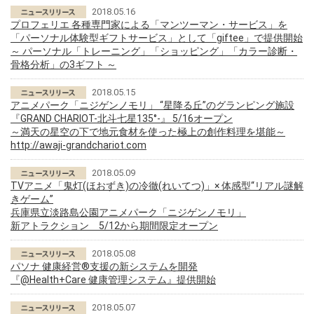
2018.05.16
プロフェリエ 各種専門家による「マンツーマン・サービス」を
「パーソナル体験型ギフトサービス」として「giftee」で提供開始
～ パーソナル「トレーニング」「ショッピング」「カラー診断・
骨格分析」の3ギフト ～
2018.05.15
アニメパーク「ニジゲンノモリ」 “星降る丘”のグランピング施設
『GRAND CHARIOT-北斗七星135°-』 5/16オープン
～満天の星空の下で地元食材を使った極上の創作料理を堪能～
http://awaji-grandchariot.com
2018.05.09
TVアニメ「鬼灯(ほおずき)の冷徹(れいてつ)」× 体感型“リアル謎解
きゲーム”
兵庫県立淡路島公園アニメパーク「ニジゲンノモリ」
新アトラクション 5/12から期間限定オープン
2018.05.08
パソナ 健康経営®支援の新システムを開発
『@Health+Care 健康管理システム』提供開始
2018.05.07