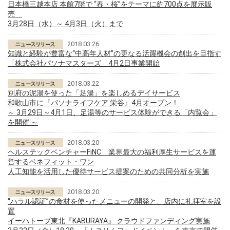
日本橋三越本店 本館7階で “春・桜”をテーマに約700点を展示販
売
3月28日（水）～ 4月3日（火）まで
2018.03.26
知識と経験が豊富な“中高年人材”の更なる活躍機会の創出を目指す
「株式会社パソナマスターズ」4月2日事業開始
2018.03.22
別府の泥湯を使った「足湯」を楽しめるデイサービス
和歌山市に『パソナライフケア 栄谷』4月オープン！
～ 3月29日～4月1日、足湯等のサービス体験ができる「内覧会」
を開催 ～
2018.03.20
ヘルステックベンチャーFiNC 業界最大の福利厚生サービスを運
営するベネフィット・ワン
人工知能を活用した優待サービス提案のための共同分析を実施
2018.03.20
“ハラル認証”の食材を使ったメニューの開発と、店内に礼拝室を設
置
イーハトーブ東北『KABURAYA』 クラウドファンディング実施