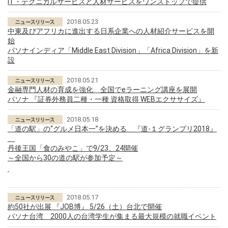
IT・テクニカルサービスと人材サービスをワンストップで提供
2018.05.23
中東及びアフリカに進出する日系企業への人材紹介サービスを開
始
パソナインディア「Middle East Division」「Africa Division」を新
設
2018.05.21
金融専門人材の育成を強化 全国でeラーニング講座を展開
パソナ 『証券外務員二種・一種 資格取得 WEBエクササイズ』
2018.05.18
「道の駅」の“グルメ日本一”を決める 『道-１グランプリ2018』
丹後王国「食のみやこ」で9/23、24開催
～全国から30の道の駅が参加予定～
2018.05.17
約50社が出展 『JOB博』 5/26（土）台北で開催
パソナ台湾 2000人の台湾学生が集まる最大規模の就職イベント