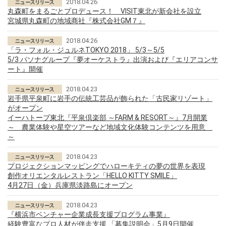
2018.04.26
丸森町をまるごとプロデュース！ VISIT東北が新会社を設立
宮城県丸森町の地域商社『株式会社GM７』
2018.04.26
「ラ・フォル・ジュルネTOKYO 2018」 5/3～5/5
5/3 パソナグループ『夢オーケストラ』出演および『エリアコンサ
ート』開催
2018.04.23
岩手県平泉町に岩手の伝統工芸品が飾られた「古民家リゾート」
がオープン
イーハトーブ東北『平泉倶楽部 ～FARM & RESORT～』7月開業
～ 農業体験や星空ツアーなど地域文化体験コンテンツを用意
～
2018.04.23
プロジェクションマッピングでハローキティの夢の世界を表現
創作オリエンタルレストラン「HELLO KITTY SMILE」
4月27日（金）兵庫県淡路島にオープン
2018.04.23
『横浜市ベンチャー企業成長支援プログラム事業』
経験豊富なプロ人材が伴走支援 「募集説明会」5月9日開催