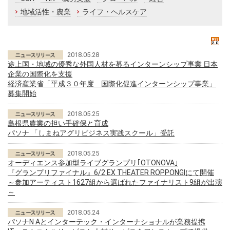
地域活性・農業
ライフ・ヘルスケア
2018.05.28
途上国・地域の優秀な外国人材を募るインターンシップ事業 日本
企業の国際化を支援
経済産業省「平成３０年度 国際化促進インターンシップ事業」
募集開始
2018.05.25
島根県農業の担い手確保と育成
パソナ 「しまねアグリビジネス実践スクール」受託
2018.05.25
オーディエンス参加型ライブグランプリ｢OTONOVA｣
『グランプリファイナル』6/2 EX THEATER ROPPONGIにて開催
～参加アーティスト1627組から選ばれたファイナリスト9組が出演
～
2018.05.24
パソナN Aとインターテック・インターナショナルが業務提携