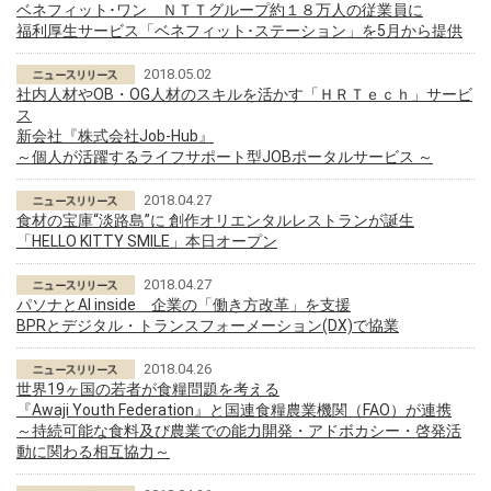
ベネフィット･ワン ＮＴＴグループ約１８万人の従業員に
福利厚生サービス「ベネフィット･ステーション」を5月から提供
2018.05.02
社内人材やOB・OG人材のスキルを活かす「ＨＲＴｅｃｈ」サービ
ス
新会社『株式会社Job-Hub』
～個人が活躍するライフサポート型JOBポータルサービス ～
2018.04.27
食材の宝庫“淡路島”に 創作オリエンタルレストランが誕生
「HELLO KITTY SMILE」本日オープン
2018.04.27
パソナとAI inside 企業の「働き方改革」を支援
BPRとデジタル・トランスフォーメーション(DX)で協業
2018.04.26
世界19ヶ国の若者が食糧問題を考える
『Awaji Youth Federation』と国連食糧農業機関（FAO）が連携
～持続可能な食料及び農業での能力開発・アドボカシー・啓発活
動に関わる相互協力～