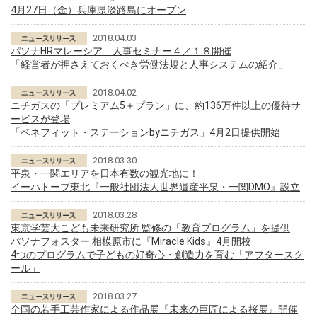
4月27日（金）兵庫県淡路島にオープン
2018.04.03
パソナHRマレーシア 人事セミナー４／１８開催
「経営者が押さえておくべき労働法規と人事システムの紹介」
2018.04.02
ニチガスの「プレミアム5＋プラン」に、約136万件以上の優待サ
ービスが登場
「ベネフィット・ステーションbyニチガス」4月2日提供開始
2018.03.30
平泉・一関エリアを日本有数の観光地に！
イーハトーブ東北『一般社団法人世界遺産平泉・一関DMO』設立
2018.03.28
東京学芸大こども未来研究所 監修の「教育プログラム」を提供
パソナフォスター 相模原市に『Miracle Kids』4月開校
4つのプログラムで子どもの好奇心・創造力を育む「アフタースク
ール」
2018.03.27
全国の若手工芸作家による作品展『未来の巨匠による桜展』開催