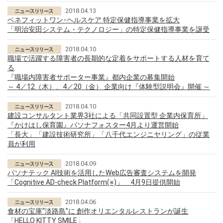
2018.04.13
ベネフィットワン･ヘルスケア 特定保健指導事業を拡大
「明治安田システム・テクノロジー」の特定保健指導事業を譲受
2018.04.10
職場で活躍する障害者の長期的な定着をサポートする人材を育て
る
『職場内障害者サポーター事業』都内企業の募集開始
～ 4／12（木）、4／20（金） 企業向け『体験型説明会』開催 ～
2018.04.10
建設コンサルタント業界3社による「共同設置型 企業内保育所」
『かけはし保育園』パソナフォスター4月より運営開始
「長大」「建設技術研究所」「八千代エンジニヤリング」の従業
員が利用
2018.04.09
パソナテック AI技術を活用したWeb広告審査システムを開発
「Cognitive AD-check Platform(※)」 4月9日提供開始
2018.04.06
食材の宝庫“淡路島”に 創作オリエンタルレストランが誕生
「HELLO KITTY SMILE」