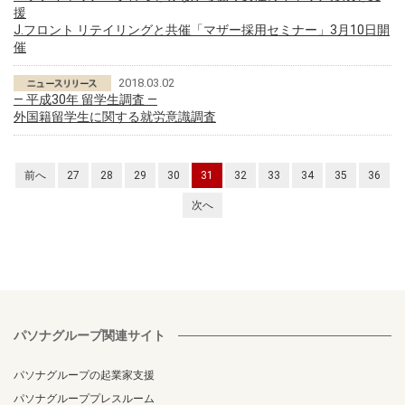
援
J.フロント リテイリングと共催「マザー採用セミナー」3月10日開
催
2018.03.02
― 平成30年 留学生調査 ―
外国籍留学生に関する就労意識調査
前へ
27
28
29
30
31
32
33
34
35
36
次へ
パソナグループ関連サイト
パソナグループの起業家支援
パソナグループプレスルーム