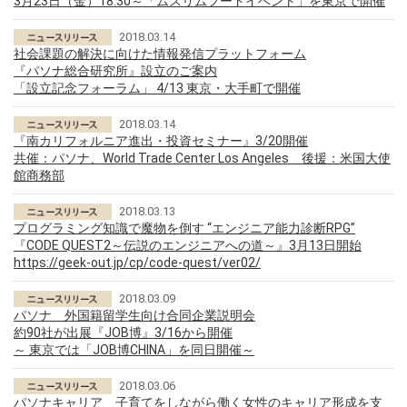
3月23日（金）18:30～「ムスリムフードイベント」を東京で開催
2018.03.14
社会課題の解決に向けた情報発信プラットフォーム
『パソナ総合研究所』設立のご案内
「設立記念フォーラム」 4/13 東京・大手町で開催
2018.03.14
『南カリフォルニア進出・投資セミナー』3/20開催
共催：パソナ、World Trade Center Los Angeles 後援：米国大使
館商務部
2018.03.13
プログラミング知識で魔物を倒す “エンジニア能力診断RPG”
『CODE QUEST2～伝説のエンジニアへの道～』3月13日開始
https://geek-out.jp/cp/code-quest/ver02/
2018.03.09
パソナ 外国籍留学生向け合同企業説明会
約90社が出展『JOB博』3/16から開催
～ 東京では「JOB博CHINA」を同日開催～
2018.03.06
パソナキャリア 子育てをしながら働く女性のキャリア形成を支