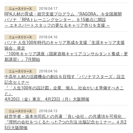
2018.04.17
RPA人材の育成・就労支援プログラム 『RAGORA』 を全国展開
パソナ 「RPAトレーニングセンター」 を15拠点に開設
～ エキスパートスタッフの更なるキャリア作りを支援 ～
2018.04.16
パソナ 人生100年時代のキャリア形成を支援「生涯キャリア支援
協会」発足
『100年キャリア講座（国家資格キャリアコンサルタント養成・更
新講習）』7月開始
2018.04.16
中高年人材の活躍機会の創出を目指す「パソナマスターズ」設立
記念セミナー
『「人生100年の設計図」企業、個人、社会がいま準備すべきこ
と』
4月20日（金）東京、4月23日（月）大阪開催
2018.04.13
経営学者・坂本光司氏との共著 「良い会社」の共通項を可視化
『理想の会社をつくるたった7つの方法 出版記念セミナー』４月2
5日大阪開催