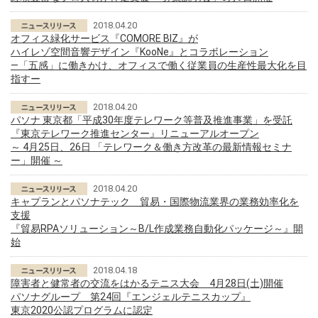
2018.04.20
オフィス緑化サービス『COMORE BIZ』が
ハイレゾ空間音響デザイン『KooNe』とコラボレーション
―「五感」に働きかけ、オフィスで働く従業員の生産性最大化を目
指すー
2018.04.20
パソナ 東京都「平成30年度テレワーク等普及推進事業」を受託
『東京テレワーク推進センター』リニューアルオープン
～ 4月25日、26日 「テレワーク＆働き方改革の最新情報セミナ
ー」開催 ～
2018.04.20
キャプランとパソナテック 貿易・国際物流業界の業務効率化を
支援
『貿易RPAソリューション～B/L作成業務自動化パッケージ～』開
始
2018.04.18
障害者と健常者の交流をはかるテニス大会 4月28日(土)開催
パソナグループ 第24回『エンジェルテニスカップ』
東京2020公認プログラムに認定