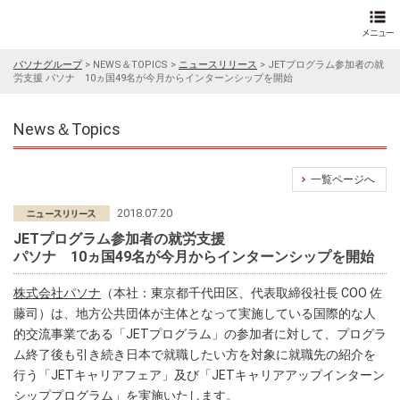
パソナグループ
>
NEWS＆TOPICS
>
ニュースリリース
>
JETプログラム参加者の就
労支援 パソナ 10ヵ国49名が今月からインターンシップを開始
News＆Topics
一覧ページへ
2018.07.20
JETプログラム参加者の就労支援
パソナ 10ヵ国49名が今月からインターンシップを開始
株式会社パソナ
（本社：東京都千代田区、代表取締役社長 COO 佐
藤司）は、地方公共団体が主体となって実施している国際的な人
的交流事業である「JETプログラム」の参加者に対して、プログラ
ム終了後も引き続き日本で就職したい方を対象に就職先の紹介を
行う「JETキャリアフェア」及び「JETキャリアアップインターン
シッププログラム」を実施いたします。