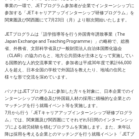
事業の一環で、JETプログラム参加者が企業でインターンシップに
参加する「JETキャリアアップインターシップ研修プログラム」を
関東圏及び関西圏にて7月23日（月）より順次開始いたします。
JETプログラムは「語学指導等を行う外国青年誘致事業（The
Japan Exchange and Teaching Programme）」の略称で、総務
省、外務省、文部科学省及び一般財団法人自治体国際化協会
（CLAIR）の協力のもと、地方公共団体が主体となって実施してい
る国際的な人的交流事業です。参加者は平成30年度で累計66,000
人を超え、日本全国の学校で外国語を教えたり、地域の住民と
様々な形で交流を深めています。
パソナはJETプログラムに参加した方々を対象に、日本企業でのイ
ンターンシップの機会及び外国籍人材の採用に積極的な企業との
マッチングを行う就職イベント等を実施します。
7月から行う「JETキャリアアップインターンシップ研修プログラ
ム」では、関東圏及び関西圏にてそれぞれ5日間のインターンシッ
プによる就労経験を積むプログラムを実施します。また、来年以
降は採用を考える企業とのマッチングを行う就職イベント「JETプ