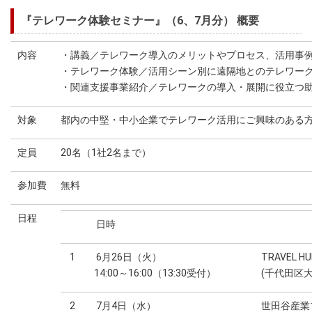
『テレワーク体験セミナー』（6、7月分） 概要
内容
・講義／テレワーク導入のメリットやプロセス、活用事
・テレワーク体験／活用シーン別に遠隔地とのテレワー
・関連支援事業紹介／テレワークの導入・展開に役立つ
対象
都内の中堅・中小企業でテレワーク活用にご興味のある
定員
20名（1社2名まで）
参加費
無料
日程
日時
1
6月26日（火）
TRAVEL HU
14:00～16:00（13:30受付）
(千代田区大
2
7月4日（水）
世田谷産業