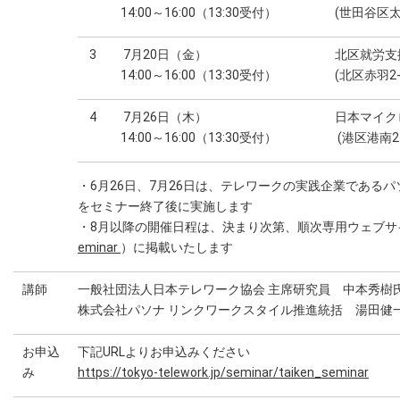
14:00～16:00（13:30受付）
(世田谷区太
3
7月20日（金）
北区就労支
14:00～16:00（13:30受付）
(北区赤羽2-
4
7月26日（木）
日本マイク
14:00～16:00（13:30受付）
(港区港南2
・6月26日、7月26日は、テレワークの実践企業である
をセミナー終了後に実施します
・8月以降の開催日程は、決まり次第、順次専用ウェブサ
eminar
）に掲載いたします
講師
一般社団法人日本テレワーク協会 主席研究員 中本秀樹
株式会社パソナ リンクワークスタイル推進統括 湯田健
お申込
下記URLよりお申込みください
み
https://tokyo-telework.jp/seminar/taiken_seminar