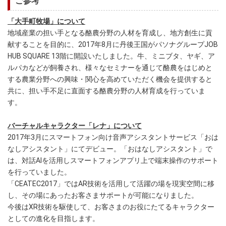
ご参考
「大手町牧場」について
地域産業の担い手となる酪農分野の人材を育成し、地方創生に貢
献することを目的に、2017年8月に丹後王国がパソナグループJOB
HUB SQUARE 13階に開設いたしました。牛、ミニブタ、ヤギ、ア
ルパカなどが飼養され、様々なセミナーを通じて酪農をはじめと
する農業分野への興味・関心を高めていただく機会を提供すると
共に、担い手不足に直面する酪農分野の人材育成を行っていま
す。
バーチャルキャラクター「レナ」について
2017年3月にスマートフォン向け音声アシスタントサービス「おは
なしアシスタント」にてデビュー。「おはなしアシスタント」で
は、対話AIを活用しスマートフォンアプリ上で端末操作のサポート
を行っていました。
「CEATEC2017」ではAR技術を活用して活躍の場を現実空間に移
し、その場にあったお客さまサポートが可能になりました。
今後はXR技術を駆使して、お客さまのお役にたてるキャラクター
としての進化を目指します。