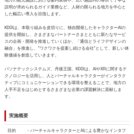
地方の観光施設における案内業務や、広い施設内の各所で丁寧な
説明が求められるガイド業務など、人材の限られる地方を中心と
した幅広い導入を目指します。
KDDIは、本取り組みを皮切りに、独自開発したキャラクターAIの
提供を開始し、さまざまなパートナーさまとともに新たなサービ
スの企画・開発を推進していくほか、「通信とライフデザインの
融合」を推進し、“ワクワクを提案し続ける会社”として、新しい体
験価値を創造していきます。
パソナテックシステムズ、丹後王国、KDDIは、AIやXRに関するテ
クノロジーを活用し、人とバーチャルキャラクターがインタラク
ティブにコミュニケーションできる環境を整えることで、地方の
人手不足をはじめとするさまざまな企業の課題解決に貢献しま
す
。
実施概要
目的
・バーチャルキャラクターとAIによる豊かなインタフ