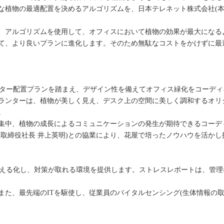
な植物の最適配置を決めるアルゴリズムを、日本テレネット株式会社(
、アルゴリズムを使用して、オフィスにおいて植物の効果が最大になる
て、より良いプランに進化します。そのため無駄なコストをかけずに最
のマスター配置プランを踏まえ、デザイン性を備えてオフィス緑化をコーデ
ランターは、植物が美しく見え、デスク上の空間に美しく調和するオリ
。
集中、植物の成長によるコミュニケーションの発生が期待できるコーデ
表取締役社長 井上英明)との協業により、花屋で培ったノウハウを活かし
スを見える化し、対策が取れる環境を提供します。ストレスレポートは、管
また、最先端のITを駆使し、従業員のバイタルセンシング(生体情報の