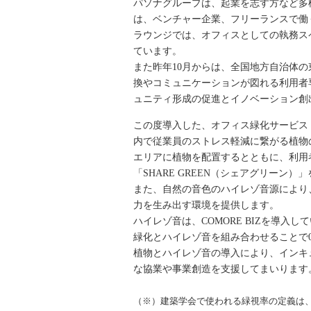
パソナグループは、起業を志す方など多
は、ベンチャー企業、フリーランスで働く
ラウンジでは、オフィスとしての執務ス
ています。
また昨年10月からは、全国地方自治体
換やコミュニケーションが図れる利用者専
ュニティ形成の促進とイノベーション創
この度導入した、オフィス緑化サービス『
内で従業員のストレス軽減に繋がる植物
エリアに植物を配置するとともに、利用
「SHARE GREEN（シェアグリー
また、自然の音色のハイレゾ音源により
力を生み出す環境を提供します。
ハイレゾ音は、COMORE BIZを導入
緑化とハイレゾ音を組み合わせることで0
植物とハイレゾ音の導入により、インキ
な協業や事業創造を支援してまいります
（※）建築学会で使われる緑視率の定義は