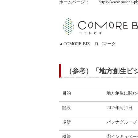
ホームページ：
https://www.pasona-pb
▲COMORE BIZ ロゴマーク
（参考）「地方創生ビ
目的
地方創生に関わ
開設
2017年6月1日
場所
パソナグループ J
機能
①インキュベー