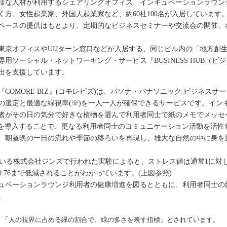
様な人材が利用するシェアリングオフィス「インキュベーションラウン
方、女性起業家、外国人起業家など、約60社100名が入居しています
ペースの提供はもとより、定期的なビジネスセミナーや交流会の開催、
の東京オフィスやUIJターン窓口などが入居する、同じビル内の「地方創
用ソーシャル・ネットワーキング・サービス『BUSINESS HUB（
出を支援しています。
COMORE BIZ』(コモレビズ)は、パソナ・パナソニック ビジネス
の選定と最適な緑視率(※)を一人一人が確保できるサービスです。イン
者がその日の気分で好きな植物を選んで利用者同士で紙のメモでメッセ
ン）」を導入することで、更なる利用者同士のコミュニケーション活動を活
、朝昼晩の一日の流れや季節の移ろいを再現し、雄大な自然の中に身を
している株式会社ジンズで行われた実験によると、ストレス値は通常1に対し
.76まで低減されることがわかっています。(上図参照)
ュベーションラウンジ利用者の健康増進を図るとともに、利用者同士の
。
、「人の視界に占める緑の割合で、緑の多さを表す指標」とされています。