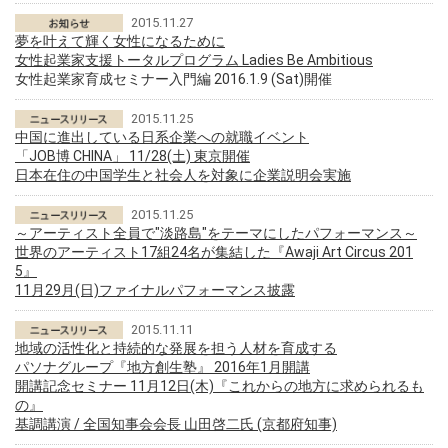
2015.11.27
夢を叶えて輝く女性になるために
女性起業家支援トータルプログラム Ladies Be Ambitious
女性起業家育成セミナー入門編 2016.1.9 (Sat)開催
2015.11.25
中国に進出している日系企業への就職イベント
「JOB博 CHINA」 11/28(土) 東京開催
日本在住の中国学生と社会人を対象に企業説明会実施
2015.11.25
～アーティスト全員で"淡路島"をテーマにしたパフォーマンス～
世界のアーティスト17組24名が集結した『Awaji Art Circus 201
5』
11月29月(日)ファイナルパフォーマンス披露
2015.11.11
地域の活性化と持続的な発展を担う人材を育成する
パソナグループ『地方創生塾』 2016年1月開講
開講記念セミナー 11月12日(木)『これからの地方に求められるも
の』
基調講演 / 全国知事会会長 山田啓二氏 (京都府知事)