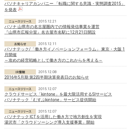
パソナキャリアカンパニー 「転職に関する意識・実態調査2015」
を発表
2015.12.21
パソナ 山県市の名古屋圏内での情報発信事業を運営
『山県市広報分室』名古屋市名駅に12月21日開設
2015.12.11
パソナテック/「働き方イノベーションフォーラム」 東京・大阪 1
月開催
～攻めの経営戦略として働き方のこれからを考える～
2015.12.08
2016年5月期 第2四半期決算発表日のお知らせ
2015.12.07
クラウドサービス「kintone」を最大限活用するSIサービス
パソナテック「むすぶkintone」サービス提供開始
2015.12.07
パソナテック ICTを活用した働き方で地方創生を実現
湯沢市「クラウドソーシング導入支援事業」開始