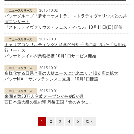
2015.10.02
パソナグループ「夢オーケストラ」 ストラディヴァリウスとの共
演コンサート
『ストラディヴァリウス・フェスティバル』10月11日(日) 開催
2015.10.01
キャリアコンサルティングと科学的分析手法に基づいた「採用代
行サービス」
パソナとレイルが業務提携 10月1日サービス開始
2015.10.01
多様化する日系企業の人材ニーズに北米エリア10支店に拡大
パソナN A 「サンフランシスコ支店」10月1日開設
2015.10.01
来園者数30万人突破 オープンから約5か月
西日本最大級の道の駅 丹後王国「食のみやこ」
1
2
3
4
5
次へ