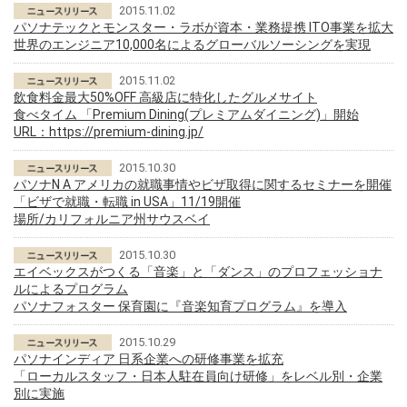
2015.11.02
パソナテックとモンスター・ラボが資本・業務提携 ITO事業を拡大
世界のエンジニア10,000名によるグローバルソーシングを実現
2015.11.02
飲食料金最大50%OFF 高級店に特化したグルメサイト
食べタイム 「Premium Dining(プレミアムダイニング)」開始
URL：
https://premium-dining.jp/
2015.10.30
パソナN A アメリカの就職事情やビザ取得に関するセミナーを開催
「ビザで就職・転職 in USA」11/19開催
場所/カリフォルニア州サウスベイ
2015.10.30
エイベックスがつくる「音楽」と「ダンス」のプロフェッショナ
ルによるプログラム
パソナフォスター 保育園に『音楽知育プログラム』を導入
2015.10.29
パソナインディア 日系企業への研修事業を拡充
「ローカルスタッフ・日本人駐在員向け研修」をレベル別・企業
別に実施