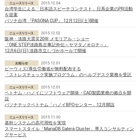
2015.12.04
台湾学生による「日本語スピーチコンテスト」日系企業のPR活動
を提案
パソナ台湾 『PASONA CUP』 12月12日(土)開催
2015.12.02
阪神・淡路大震災20年 メモリアル・ショー
『ONE STEP淡路島古事記外伝～ヤマタノオロチ～』
12月6日(日) 淡路市立しづかホールで開催
2015.12.01
ビーウィズ/厚生労働省が無料配布する
「ストレスチェック実施プログラム」のヘルプデスク業務を受託
2015.12.01
ベトナム・ハノイにソフトウェア開発・CAD製図業務の拠点を開
設
パソナテックベトナム「ハノイBPOセンター」12月開設
2015.11.30
基幹システムの高可用性を実現
スマートスタイル「MariaDB Galera Cluster」導入コンサルティン
グサービス