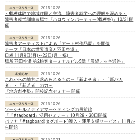
2015.10.28
～収穫体験で地域住民と交流、障害者就労への理解を深める～
障害者就労訓練農場で『ハロウィンパーティー(収穫祭)』10/31開
催
2015.10.26
障害者アーティストによる『アート村作品展』を開催
テーマ「日本の世界遺産と羽田空港」
日程 11月9日(月)～23日(月・祝)
場所 羽田空港 第2旅客ターミナルビル5階「展望デッキ通路」
2015.10.26
これからの地方に求められるもの～「新よそ者」・「新バカ
者」・「新若者」の力～
『地方創生塾』開校記念セミナー 開催
2015.10.26
ソーシャルメディアマーケティングの最前線
「『#tagboard』活用セミナー」10月28・30日開催
パソナ「#tagboard(タグボード)導入・運用支援サービス」11月か
ら開始
2015.10.21