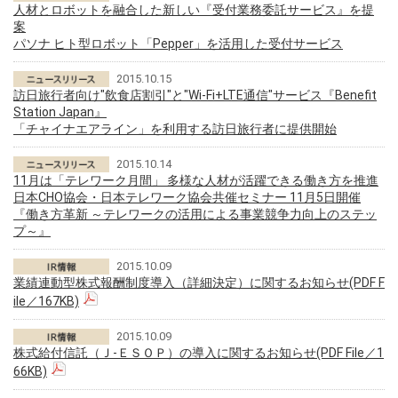
人材とロボットを融合した新しい『受付業務委託サービス』を提
案
パソナ ヒト型ロボット「Pepper」を活用した受付サービス
2015.10.15
訪日旅行者向け"飲食店割引"と"Wi-Fi+LTE通信"サービス『Benefit
Station Japan』
「チャイナエアライン」を利用する訪日旅行者に提供開始
2015.10.14
11月は「テレワーク月間」 多様な人材が活躍できる働き方を推進
日本CHO協会・日本テレワーク協会共催セミナー 11月5日開催
『働き方革新 ～テレワークの活用による事業競争力向上のステッ
プ～』
2015.10.09
業績連動型株式報酬制度導入（詳細決定）に関するお知らせ(PDF F
ile／167KB)
2015.10.09
株式給付信託（Ｊ-ＥＳＯＰ）の導入に関するお知らせ(PDF File／1
66KB)