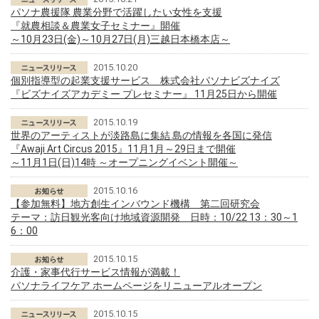
パソナ農援隊 農業分野で活躍したい女性を支援
『就農相談＆農業女子セミナー』開催
～10月23日(金)～10月27日(月)三越日本橋本店～
2015.10.20
個別指導型の起業支援サービス 株式会社パソナビズナイズ
『ビズナイズアカデミー プレセミナー』 11月25日から開催
2015.10.19
世界のアーティストが淡路島に集結 島の情報を各国に発信
『Awaji Art Circus 2015』11月1月～29日まで開催
～11月1日(日)14時 ～オープニングイベント開催～
2015.10.16
【参加無料】地方創生インバウンド機構 第二回研究会
テーマ：訪日観光客向け地域資源開発 日時：10/22 13：30～1
6：00
2015.10.15
介護・家事代行サービス情報が満載！
パソナライフケア ホームページをリニューアルオープン
2015.10.15