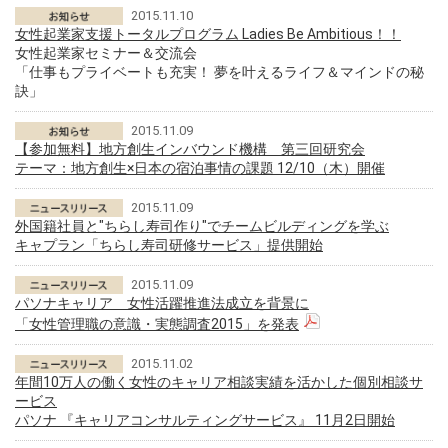
2015.11.10
女性起業家支援トータルプログラム Ladies Be Ambitious！！
女性起業家セミナー＆交流会
「仕事もプライベートも充実！ 夢を叶えるライフ＆マインドの秘
訣」
2015.11.09
【参加無料】地方創生インバウンド機構 第三回研究会
テーマ：地方創生×日本の宿泊事情の課題 12/10（木）開催
2015.11.09
外国籍社員と"ちらし寿司作り"でチームビルディングを学ぶ
キャプラン「ちらし寿司研修サービス」提供開始
2015.11.09
パソナキャリア 女性活躍推進法成立を背景に
「女性管理職の意識・実態調査2015」を発表
2015.11.02
年間10万人の働く女性のキャリア相談実績を活かした個別相談サ
ービス
パソナ 『キャリアコンサルティングサービス』 11月2日開始