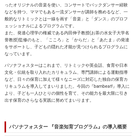
ったオリジナルの音楽を使い、コンサートでバックダンサー経験
などを持つ、ママでもある一流ダンサーが講師を務めるなど、一
般的なリトミックとは一線を画す「音楽」と「ダンス」のプロフ
ェッショナルによるプログラムです。
また、発達心理学の権威である内田伸子教授(お茶の水女子大学名
誉教授)監修のもと、「こころ」と「からだ」と「あたま」の発達
をサポートし、子どもの隠れた才能が見つけられるプログラムに
なっています。
パソナフォスターはこれまで、リトミックや英会話、食育や日本
文化・伝統を取り入れたカリキュラム、専門講師による運動指導
など、日々の保育に加えて様々なニーズに対応した独自の保育カ
リキュラムを導入してまいりました。今回の『bambeat!』導入に
より、子ども一人ひとりの個性を育て、その能力を最大限に引き
出す保育のさらなる実践に努めてまいります。
パソナフォスター 『音楽知育プログラム』の導入概要