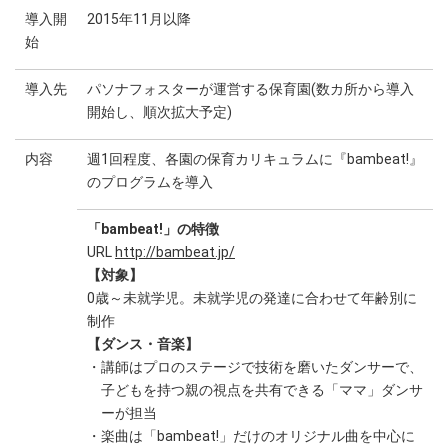
導入開
2015年11月以降
始
導入先
パソナフォスターが運営する保育園(数カ所から導入
開始し、順次拡大予定)
内容
週1回程度、各園の保育カリキュラムに『bambeat!』
のプログラムを導入
「bambeat!」の特徴
URL
http://bambeat.jp/
【対象】
0歳～未就学児。未就学児の発達に合わせて年齢別に
制作
【ダンス・音楽】
・講師はプロのステージで技術を磨いたダンサーで、
子どもを持つ親の視点を共有できる「ママ」ダンサ
ーが担当
・楽曲は「bambeat!」だけのオリジナル曲を中心に