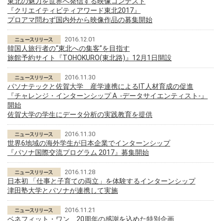
東北の魅力を世界へ発信する映像コンテスト
『クリエイティビティアワード東北2017』
プロアマ問わず国内外から映像作品の募集開始
2016.12.01
韓国人旅行者の“東北への集客”を目指す
旅館予約サイト『TOHOKURO(東北路)』12月1日開設
2016.11.30
パソナテックと佐賀大学 産学連携によるIT人材育成の促進
『チャレンジ・インターンシップ A -データサイエンティスト-』
開始
佐賀大学の学生にデータ分析の実践教育を提供
2016.11.30
世界6地域の海外学生が日本企業でインターンシップ
『パソナ国際交流プログラム 2017』募集開始
2016.11.28
日本初 「仕事と子育ての両立」を体験するインターンシップ
津田塾大学とパソナが連携して実施
2016.11.21
ベネフィット・ワン 20周年の感謝を込めた特別企画