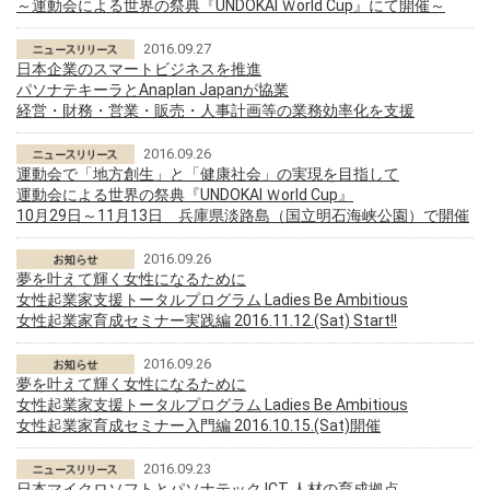
～運動会による世界の祭典『UNDOKAI Ｗorld Cup』にて開催～
2016.09.27
日本企業のスマートビジネスを推進
パソナテキーラとAnaplan Japanが協業
経営・財務・営業・販売・人事計画等の業務効率化を支援
2016.09.26
運動会で「地方創生」と「健康社会」の実現を目指して
運動会による世界の祭典『UNDOKAI Ｗorld Cup』
10月29日～11月13日 兵庫県淡路島（国立明石海峡公園）で開催
2016.09.26
夢を叶えて輝く女性になるために
女性起業家支援トータルプログラム Ladies Be Ambitious
女性起業家育成セミナー実践編 2016.11.12.(Sat) Start!!
2016.09.26
夢を叶えて輝く女性になるために
女性起業家支援トータルプログラム Ladies Be Ambitious
女性起業家育成セミナー入門編 2016.10.15.(Sat)開催
2016.09.23
日本マイクロソフトとパソナテック ICT 人材の育成拠点