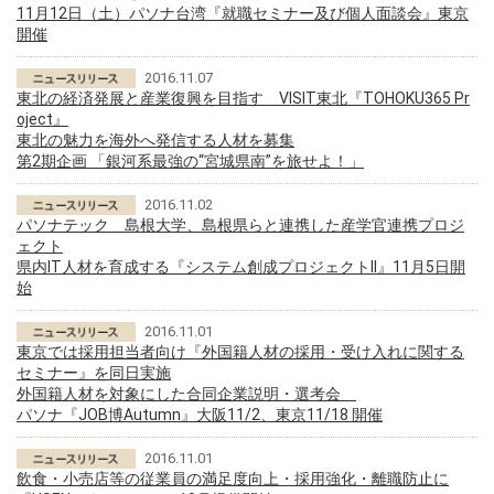
11月12日（土）パソナ台湾『就職セミナー及び個人面談会』東京
開催
2016.11.07
東北の経済発展と産業復興を目指す VISIT東北『TOHOKU365 Pr
oject』
東北の魅力を海外へ発信する人材を募集
第2期企画 「銀河系最強の“宮城県南”を旅せよ！」
2016.11.02
パソナテック 島根大学、島根県らと連携した産学官連携プロジ
ェクト
県内IT人材を育成する『システム創成プロジェクトII』11月5日開
始
2016.11.01
東京では採用担当者向け『外国籍人材の採用・受け入れに関する
セミナー』を同日実施
外国籍人材を対象にした合同企業説明・選考会
パソナ『JOB博Autumn』大阪11/2、東京11/18 開催
2016.11.01
飲食・小売店等の従業員の満足度向上・採用強化・離職防止に