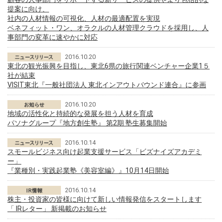
提案に向け、
社内の人材情報の可視化、人材の最適配置を実現
ベネフィット・ワン、オラクルの人材管理クラウドを採用し、人
事部門の変革に速やかに対応
2016.10.20
東北の観光振興を目指し、東北6県の旅行関連ベンチャー企業1５
社が結束
VISIT東北『一般社団法人 東北インアウトバウンド連合』に参画
2016.10.20
地域の活性化と持続的な発展を担う人材を育成
パソナグループ『地方創生塾』 第2期 塾生募集開始
2016.10.14
スモールビジネス向け起業支援サービス「ビズナイズアカデミ
ー」
『業種別・実践起業塾《美容室編》』10月14日開始
2016.10.14
株主・投資家の皆様に向けて新しい情報発信をスタートします
「 IRレター」 新掲載のお知らせ