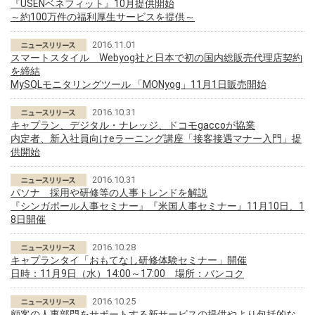
『USENベネフィット』10月提供開始
～約100万件の福利厚生サービスを提供～
2016.11.01
スマートスタイル Webyog社と日本で初の国内総販売代理店契約
を締結
MySQLモニタリングツール 「MONyog」11月1日販売開始
2016.10.31
キャプラン、デジタル・ナレッジ、ドコモgaccoが協業
内定者、新入社員向けeラーニング講座「接客接遇マナー入門」提
供開始
2016.10.31
パソナ 採用や研修等の人事トレンドを解説
『シンガポール人事セミナー』『米国人事セミナー』11月10日、1
8日開催
2016.10.28
キャプランタイ「おもてなし研修体験セミナー」開催
日時：11月9日（水）14:00～17:00 場所：バンコク
2016.10.25
顧客の人事部門をサポートする新サービスの提供やより包括的な