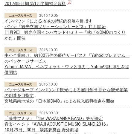
2017年5月期 第1四半期補足資料
2016.10.06
インバウンドによる地域の持続的発展を目指す
パソナ『観光立国ソリューションサービス』11月開始
11月9日 観光立国インバウンドセミナー「稼げるDMOのつくり
かた」開催
2016.10.03
中小企業向け、約100万件の優待サービスと「Yahoo!プレミアム」
のパッケージサービス
Yahoo! JAPAN、ベネフィット・ワンと協力し Yahoo!福利厚生を提
供開始
2016.10.03
パソナグループ インバウンド観光による雇用創出 新たな観光産業
の創造を目指す
宮城県南地域の『日本版DMO』による観光振興推進を開始
2016.09.30
「藤井フミヤ」「the WAKADANNA BAND」等が決定
音楽イベント『AWAJI ACOUSTIC MUSIC ISLAND 2016』
10月29日、30日 淡路夢舞台 野外劇場