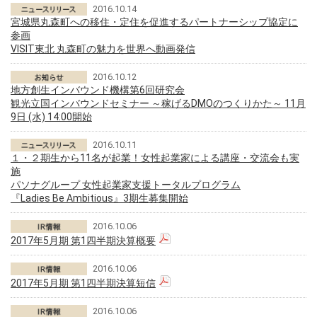
2016.10.14
宮城県丸森町への移住・定住を促進するパートナーシップ協定に
参画
VISIT東北 丸森町の魅力を世界へ動画発信
2016.10.12
地方創生インバウンド機構第6回研究会
観光立国インバウンドセミナー ～稼げるDMOのつくりかた～ 11月
9日 (水) 14:00開始
2016.10.11
１・２期生から11名が起業！女性起業家による講座・交流会も実
施
パソナグループ 女性起業家支援トータルプログラム
『Ladies Be Ambitious』3期生募集開始
2016.10.06
2017年5月期 第1四半期決算概要
2016.10.06
2017年5月期 第1四半期決算短信
2016.10.06