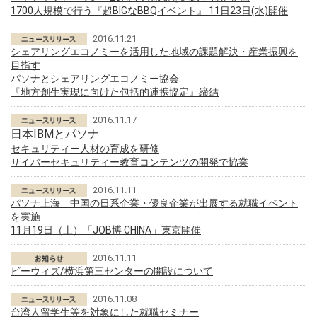
1700人規模で行う『超BIGなBBQイベント』 11日23日(水)開催
2016.11.21
シェアリングエコノミーを活用した地域の課題解決・産業振興を
目指す
パソナとシェアリングエコノミー協会
『地方創生実現に向けた包括的連携協定』締結
2016.11.17
日本IBMとパソナ
セキュリティー人材の育成を研修
サイバーセキュリティー教育コンテンツの開発で協業
2016.11.11
パソナ上海 中国の日系企業・優良企業が出展する就職イベント
を実施
11月19日（土）「JOB博 CHINA」東京開催
2016.11.11
ビーウィズ/横浜第三センターの開設について
2016.11.08
台湾人留学生等を対象にした就職セミナー