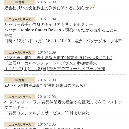
2016.12.09
親会社以外の支配株主の異動に関するお知らせ
2016.12.09
サッカー選手が自身のキャリアを考えるセミナー
パソナ「Athlete Career Design～現役の今だから出来ること～」
開催
日時：12月12日（月）15:30～18:00 場所：パソナグループ本部
2016.12.09
パソナ東北創生 岩手県釜石市で“起業を通じた地域おこし”
『釜石ローカルベンチャープログラム』参加者募集
１２/１７(土)～１８(日) 釜石市でフィールドワーク実施
2016.12.08
2017年5月期 第2四半期決算発表日のお知らせ
2016.12.06
ベネフィット・ワン 育児休業者の産後から復職までをワンストッ
プでサポート
『育児コンシェルジュサービス』12月より開始
2016.12.05