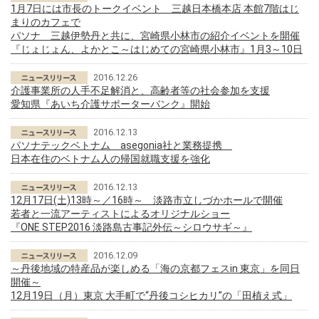
1月7日には市長のトークイベント 三越日本橋本店 本館7階はじ
まりのカフェで
パソナ 三越伊勢丹と共に、宮崎県小林市の紹介イベントを開催
『じょじょん、よかとこ～はじめての宮崎県小林市』1月3～10日
2016.12.26
介護事業所の人手不足解消と、高齢者等の社会参加を支援
愛知県『あいち介護サポーターバンク』開始
2016.12.13
パソナテックベトナム asegonia社と業務提携
日本在住のベトナム人の帰国就職支援を強化
2016.12.13
12月17日(土)13時～／16時～ 淡路市立しづかホールで開催
若者と一流アーティストによるオリジナルショー
『ONE STEP2016 淡路島古事記外伝～シロウサギ～』
2016.12.09
～丹後地域の特産品が楽しめる「海の京都フェスin 東京」を同日
開催～
12月19日（月）東京 大手町で“丹後コシヒカリ”の「田植え式」