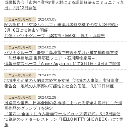
成果報告会『市内企業×複業人材による課題解決＆コミュニティ創
出』 3月13日開催
2024.03.05
関西圏初！『空飛ぶクルマ』無操縦者航空機での有人飛行実証
3月10日に淡路市で開催
共催：パソナグループ・淡路市・MASC 協力：兵庫県
2024.02.29
パソナグループ 能登半島地震で被害を受けた被災地復興支援
「能登半島地震 復興応援フェア ～石川県物産展～」
情報発信スペース「Annex Aoyama」にて3月1日～3日まで開催
2024.02.29
地域中小企業の人的資本経営を支援 『地域の人事部』実証事業
報告会「地域の人事部の可能性と社会的価値」 3月12日開催
2024.02.28
淡路島や世界、日本全国の各地域にまつわる伝承を題材にした漫
画作品のグランプリを決定
『第四回 全国くにうみ漫画ワールドカップ 表彰式』3月3日開催
淡路島のシアターレストラン「HELLO KITTY SHOW BOX」にて実
施