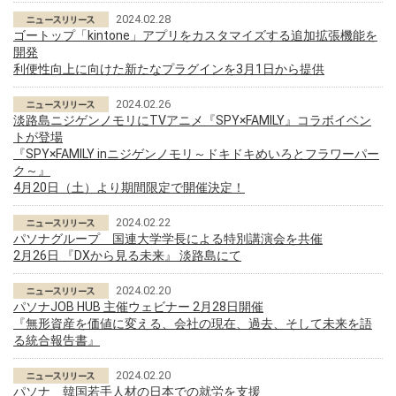
2024.02.28
ゴートップ「kintone」アプリをカスタマイズする追加拡張機能を
開発
利便性向上に向けた新たなプラグインを3月1日から提供
2024.02.26
淡路島ニジゲンノモリにTVアニメ『SPY×FAMILY』コラボイベン
トが登場
『SPY×FAMILY inニジゲンノモリ～ドキドキめいろとフラワーパー
ク～』
4月20日（土）より期間限定で開催決定！
2024.02.22
パソナグループ 国連大学学長による特別講演会を共催
2月26日 『DXから見る未来』 淡路島にて
2024.02.20
パソナJOB HUB 主催ウェビナー 2月28日開催
『無形資産を価値に変える、会社の現在、過去、そして未来を語
る統合報告書』
2024.02.20
パソナ 韓国若手人材の日本での就労を支援