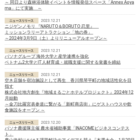
～ 同日より森林浴体験イベントを情報発信スペース「Annex Aoya
ma」にて実施 ～
2023.12.21
ニジゲンノモリ 『NARUTO＆BORUTO 忍里』
ミッションラリーアトラクション「地の巻」
～2024年3月9日（土）よりリニューアルオープン～
2023.12.21
パソナグループ 海外大学と産学連携を強化
ベトナム2大学とIT人材育成・就職支援に関する覚書を締結
2023.12.21
空き店舗を宿泊施設として再生 香川県琴平町の地域活性化を目
指す
株式会社地方創生『地域まるごとホテルプロジェクト』2024年12
月始動
～金刀比羅宮表参道に繋がる「新町商店街」にゲストハウスや飲
食施設をオープン ～
2023.12.20
パソナ農援隊主催 農水省補助事業「INACOMEビジネスコンテス
ト」