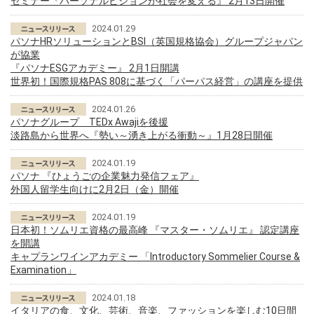
セミナー『パーソナルビジョンが社会を変える』 2月13日開催
2024.01.29
パソナHRソリューションとBSI（英国規格協会）グループジャパン
が協業
『パソナESGアカデミー』 2月1日開講
世界初！国際規格PAS 808に基づく「パーパス経営」の講座を提供
2024.01.26
パソナグループ TEDx Awajiを後援
淡路島から世界へ『勢い～湧き上がる衝動～』1月28日開催
2024.01.19
パソナ 『ひょうごの企業魅力発信フェア』
外国人留学生向けに2月2日（金）開催
2024.01.19
日本初！ソムリエ資格の最高峰 『マスター・ソムリエ』 認定講座
を開講
キャプランワインアカデミー 「Introductory Sommelier Course &
Examination」
2024.01.18
イタリアの食、文化、芸術、音楽、ファッションを楽しむ10日間