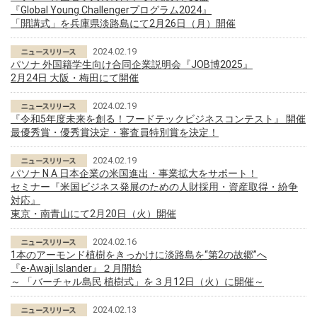
『Global Young Challengerプログラム2024』
「開講式」を兵庫県淡路島にて2月26日（月）開催
2024.02.19
パソナ 外国籍学生向け合同企業説明会『JOB博2025』
2月24日 大阪・梅田にて開催
2024.02.19
『令和5年度未来を創る！フードテックビジネスコンテスト』 開催
最優秀賞・優秀賞決定・審査員特別賞を決定！
2024.02.19
パソナ N A 日本企業の米国進出・事業拡大をサポート！
セミナー『米国ビジネス発展のための人財採用・資産取得・紛争
対応』
東京・南青山にて2月20日（火）開催
2024.02.16
1本のアーモンド植樹をきっかけに淡路島を“第2の故郷”へ
『e-Awaji Islander』２月開始
～ 「バーチャル島民 植樹式」を３月12日（火）に開催～
2024.02.13