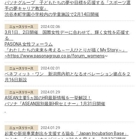
パソナグループ 子どもたちの夢や目標を応援する『スポーツ選
手の夢キャリア教室』
渋谷本町学園小学校内の学童施設で2月14日開催
2024.02.06
3月1日、2日開催 国際女性デーに合わせて、輝く女性を応援す
る
PASONA 女性フォーラム
『わたしたちの未来を考える～一人ひとりが描くMy Story～』
~
https://www.pasonagroup.co.jp/forum_womens
~
2024.02.01
ベネフィット・ワン 新潟県内初となるオペレーション拠点を２
月16日新設
2024.01.29
ASEAN主要5ヵ国のHR最新情報を一挙解説！
パソナ『ASEAN国別最新HRセミナー』1月31日開催
2024.01.29
起業や新規事業創出を支援する協会「Japan Incubation Base」