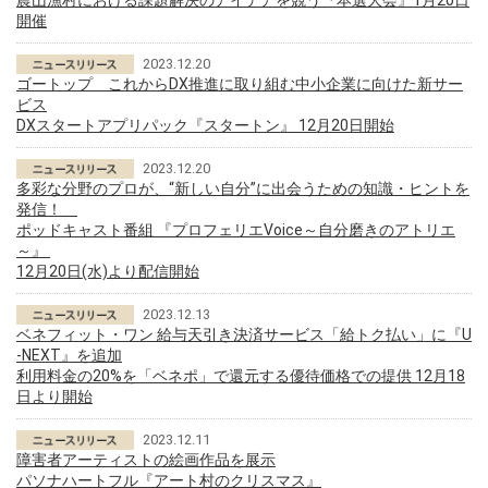
農山漁村における課題解決のアイデアを競う『本選大会』1月20日
開催
2023.12.20
ゴートップ これからDX推進に取り組む中小企業に向けた新サー
ビス
DXスタートアプリパック『スタートン』 12月20日開始
2023.12.20
多彩な分野のプロが、“新しい自分”に出会うための知識・ヒントを
発信！
ポッドキャスト番組 『プロフェリエVoice～自分磨きのアトリエ
～』
12月20日(水)より配信開始
2023.12.13
ベネフィット・ワン 給与天引き決済サービス「給トク払い」に『U
-NEXT』を追加
利用料金の20%を「ベネポ」で還元する優待価格での提供 12月18
日より開始
2023.12.11
障害者アーティストの絵画作品を展示
パソナハートフル『アート村のクリスマス』