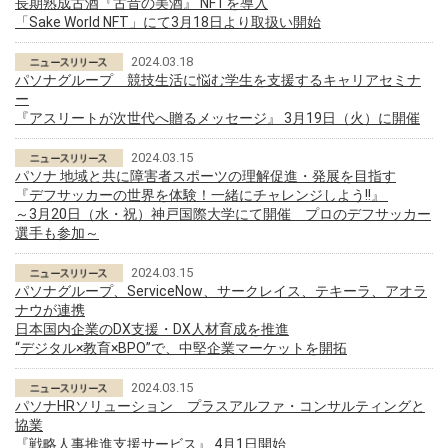
長期熟成古酒『古昔の美酒』 NFTを導入
「Sake World NFT」にて3月18日より取扱い開始
2024.03.18
パソナグループ 競技生活に悩む学生を支援するキャリアセミナ
ー
『アスリートが次世代へ贈るメッセージ』 3月19日（火）に開催
2024.03.15
パソナ 地域と共に障害者スポーツの理解促進・発展を目指す
『デフサッカーの世界を体験！一緒にチャレンジしよう!!』
～3月20日（水・祝）神戸国際大学にて開催 プロのデフサッカー
選手も参加～
2024.03.15
パソナグループ、ServiceNow、サークレイス、テキーラ、アオラ
ナウが連携
日本国内企業のDX支援・DX人材育成を推進
“デジタル×教育×BPO”で、中堅企業マーケットを開拓
2024.03.15
パソナHRソリューション プラスアルファ・コンサルティングと
協業
『戦略人事推進支援サービス』 4月1日開始