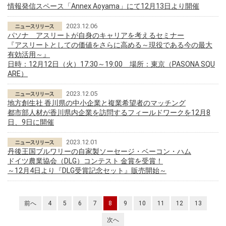
情報発信スペース「Annex Aoyama」にて12月13日より開催
2023.12.06
パソナ アスリートが自身のキャリアを考えるセミナー
『アスリートとしての価値をさらに高める～現役である今の最大
有効活用～』
日時：12月12日（火）17:30～19:00 場所：東京（PASONA SQU
ARE）
2023.12.05
地方創生社 香川県の中小企業と複業希望者のマッチング
都市部人材が香川県内企業を訪問するフィールドワークを12月8
日、9日に開催
2023.12.01
丹後王国ブルワリーの自家製ソーセージ・ベーコン・ハム
ドイツ農業協会（DLG）コンテスト 金賞を受賞！
～12月4日より『DLG受賞記念セット』販売開始～
前へ
4
5
6
7
8
9
10
11
12
13
次へ