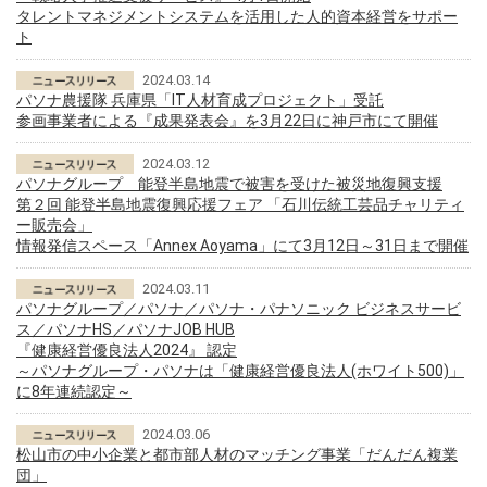
タレントマネジメントシステムを活用した人的資本経営をサポー
ト
2024.03.14
パソナ農援隊 兵庫県「IT人材育成プロジェクト」受託
参画事業者による『成果発表会』を3月22日に神戸市にて開催
2024.03.12
パソナグループ 能登半島地震で被害を受けた被災地復興支援
第２回 能登半島地震復興応援フェア 「石川伝統工芸品チャリティ
ー販売会」
情報発信スペース「Annex Aoyama」にて3月12日～31日まで開催
2024.03.11
パソナグループ／パソナ／パソナ・パナソニック ビジネスサービ
ス／パソナHS／パソナJOB HUB
『健康経営優良法人2024』 認定
～パソナグループ・パソナは「健康経営優良法人(ホワイト500)」
に8年連続認定～
2024.03.06
松山市の中小企業と都市部人材のマッチング事業「だんだん複業
団」