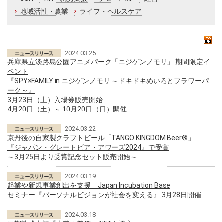
地域活性・農業
ライフ・ヘルスケア
2024.03.25
兵庫県立淡路島公園アニメパーク「ニジゲンノモリ」 期間限定イ
ベント
『SPY×FAMILY in ニジゲンノモリ ～ドキドキめいろとフラワーパ
ーク～』
3月23日（土）入場券販売開始
4月20日（土）～ 10月20日（日）開催
2024.03.22
京丹後の自家製クラフトビール「TANGO KINGDOM Beer®」
『ジャパン・グレートビア・アワーズ2024』で受賞
～3月25日より受賞記念セット販売開始～
2024.03.19
起業や新規事業創出を支援 Japan Incubation Base
セミナー『パーソナルビジョンが社会を変える』 3月28日開催
2024.03.18