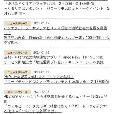
『淡路島イタリアンフェア2024』 2月23日～3月3日開催
～イタリア出身タレント ジローラモ氏によるトークイベント 2
月23日開催～
2024.01.17
パソナグループ サステナビリティ経営と地域社会の発展を目指
して
淡路島の飲食・観光施設『再生可能エネルギー電力100％使用』今
春実現へ
2024.01.15
京都・丹後地域の地域通貨アプリ『Tango Pay』 1月15日開始
サービス開始記念「地域通貨プレゼントキャンペーン」を実施
2024.01.12
“食”の社会課題を解決するアイデアが集結！
『フードテックビジネスプランコンテスト 本選大会』 2月3日開催
2023.12.25
PBS 植物がヒトにもたらす効果を紹介するウェビナー 1月25日開
催
『ウェルビーイングのカギは植物にあり！PBS・トヨタが研究す
る“ヒトをGenkiにする空間”とは』