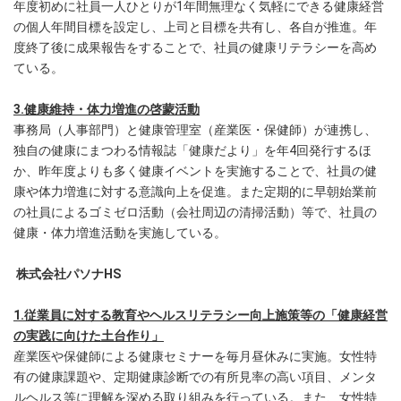
年度初めに社員一人ひとりが1年間無理なく気軽にできる健康経営
の個人年間目標を設定し、上司と目標を共有し、各自が推進。年
度終了後に成果報告をすることで、社員の健康リテラシーを高め
ている。
3.健康維持・体力増進の啓蒙活動
事務局（人事部門）と健康管理室（産業医・保健師）が連携し、
独自の健康にまつわる情報誌「健康だより」を年4回発行するほ
か、昨年度よりも多く健康イベントを実施することで、社員の健
康や体力増進に対する意識向上を促進。また定期的に早朝始業前
の社員によるゴミゼロ活動（会社周辺の清掃活動）等で、社員の
健康・体力増進活動を実施している。
株式会社パソナHS
1.従業員に対する教育やヘルスリテラシー向上施策等の「健康経営
の実践に向けた土台作り」
産業医や保健師による健康セミナーを毎月昼休みに実施。女性特
有の健康課題や、定期健康診断での有所見率の高い項目、メンタ
ルヘルス等に理解を深める取り組みを行っている。また、女性特