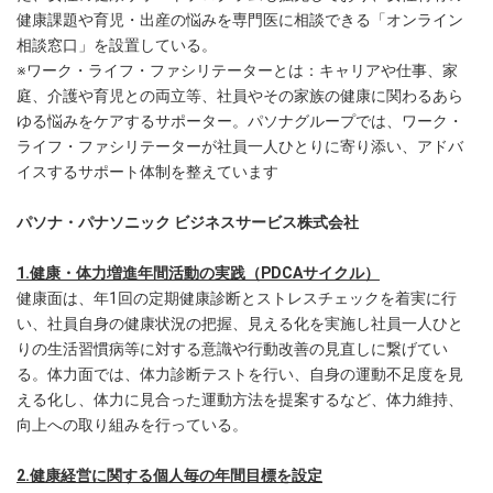
健康課題や育児・出産の悩みを専門医に相談できる「オンライン
相談窓口」を設置している。
※ワーク・ライフ・ファシリテーターとは：キャリアや仕事、家
庭、介護や育児との両立等、社員やその家族の健康に関わるあら
ゆる悩みをケアするサポーター。パソナグループでは、ワーク・
ライフ・ファシリテーターが社員一人ひとりに寄り添い、アドバ
イスするサポート体制を整えています
パソナ・パナソニック ビジネスサービス株式会社
1.健康・体力増進年間活動の実践（PDCAサイクル）
健康面は、年1回の定期健康診断とストレスチェックを着実に行
い、社員自身の健康状況の把握、見える化を実施し社員一人ひと
りの生活習慣病等に対する意識や行動改善の見直しに繋げてい
る。体力面では、体力診断テストを行い、自身の運動不足度を見
える化し、体力に見合った運動方法を提案するなど、体力維持、
向上への取り組みを行っている。
2.健康経営に関する個人毎の年間目標を設定