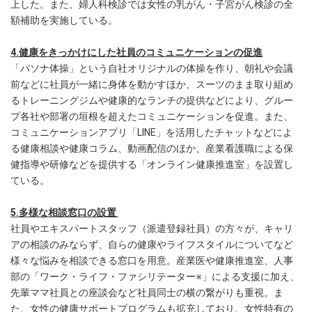
上した。また、婦人科検診では女性の乳がん・子宮がん検診の全
額補助を実施している。
4.健康をきっかけにした社員のコミュニケーションの促進
「パソナ体操」という自社オリジナルの体操を作り、朝礼や会議
前などに社員が一緒に身体を動かすほか、スーツのまま取り組め
るトレーニングジムや健康的なランチの提供などにより、グルー
プ各社や部署の垣根を超えたコミュニケーションを促進。また、
コミュニケーションアプリ「LINE」を活用したチャットなどによ
る健康相談や健康コラム、動画配信のほか、産業看護職による保
健指導や研修などを提供する「オンライン健康推進室」を設置し
ている。
5.多様な相談窓口の設置
社員やエキスパートスタッフ（派遣登録社員）の方々が、キャリ
アの相談のみならず、自らの健康やライフスタイルについてなど
様々な悩みを相談できる窓口を用意。産業医や健康推進室、人事
部の「ワーク・ライフ・ファシリテーター※」による支援に加え、
先輩ママ社員との座談会など社員同士の横の繋がりも重視。ま
た、女性の健康サポートプログラムも拡充しており、女性特有の