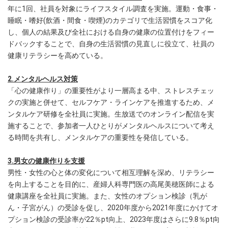
年に1回、社員を対象にライフスタイル調査を実施。運動・食事・
睡眠・嗜好(飲酒・間食・喫煙)のカテゴリで生活習慣をスコア化
し、個人の結果及び全社における自身の健康の位置付けをフィー
ドバックすることで、自身の生活習慣の見直しに役立て、社員の
健康リテラシーを高めている。
2.メンタルヘルス対策
「心の健康作り」の重要性がより一層高まる中、ストレスチェッ
クの実施と併せて、セルフケア・ラインケアを推進するため、メ
ンタルケア研修を全社員に実施。生放送でのオンライン配信を実
施することで、参加者一人ひとりがメンタルヘルスについて考え
る時間を共有し、メンタルケアの重要性を発信している。
3.男女の健康作りを支援
男性・女性の心と体の変化について相互理解を深め、リテラシー
を向上することを目的に、産婦人科専門医の高尾美穂医師による
健康講座を全社員に実施。また、女性のオプション検診（乳が
ん・子宮がん）の受診を促し、2020年度から2021年度にかけてオ
プション検診の受診率が22％pt向上、2023年度はさらに9.8％pt向