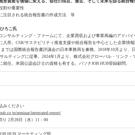
無形資産を価値に変える、会社の現在、過去、そして未来を語る統合報
役割や重要性
に注目される統合報告書の作成方法 等
 ひろこ氏
コンサルティング・ファームにて、企業買収および事業再編のアドバイ
に入所。CSR/サステビリティ推進支援や統合報告を中心とした企業情報開
年9月までは国際統合報告書評議会の日本事務局を兼務。2018年10月より
コンサルティングに従事。2024年1月より、株式会社グローバル・リンク
に就任。米国公認会計士の資格も有する。パソナJOB HUB登録顧問。
込みください
hub.co.jp/seminar/integrated-report/
り 2月28日（水）11：00
OB HUB マーケティング部