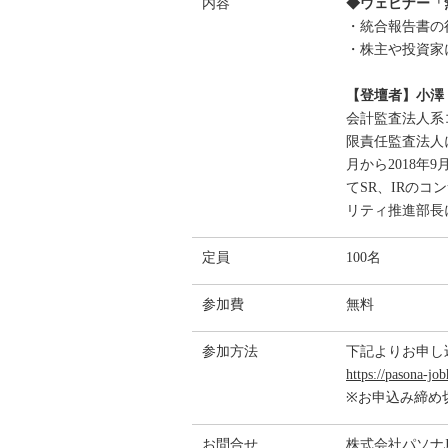
内容
◆ウェビナー「
・統合報告書の
・株主や投資家
【登壇者】小澤
会計監査法人系
限責任監査法人
月から2018
てSR、IRの
リティ推進部長
定員
100名
参加費
無料
参加方法
下記よりお申し
https://pasona-job
※お申込み締め切
お問合せ
株式会社パソナJ