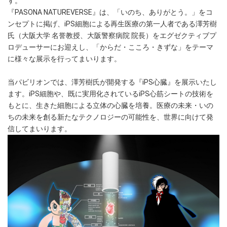
す。
『PASONA NATUREVERSE』は、「いのち、ありがとう。」をコ
ンセプトに掲げ、iPS細胞による再生医療の第一人者である澤芳樹
氏（大阪大学 名誉教授、大阪警察病院 院長）をエグゼクティブプ
ロデューサーにお迎えし、「からだ・こころ・きずな」をテーマ
に様々な展示を行ってまいります。
当パビリオンでは、澤芳樹氏が開発する『iPS心臓』を展示いたし
ます。iPS細胞や、既に実用化されているiPS心筋シートの技術を
もとに、生きた細胞による立体の心臓を培養。医療の未来・いの
ちの未来を創る新たなテクノロジーの可能性を、世界に向けて発
信してまいります。