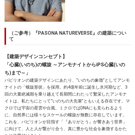
（ご参考）『PASONA NATUREVERSE』の建築につい
て
【建築デザインコンセプト】
「心臓(いのち)の螺旋 ～アンモナイトからiPS心臓(いの
ち)まで～」
パビリオンの建築デザインにあたり、“いのちの象徴”としてアンモ
ナイトの「螺旋形状」を採用。約4億年前に誕生し氷河期など、3
回の大量絶滅期を乗り越えて長期間にわたって繫栄したアンモナ
イトは、私たちにとって“いのちの大先輩”ともいえる存在です。マ
クロでは宇宙の星雲や台風、ミクロではDNAにも見られるよう
に、自然界には様々なスケールの螺旋が無数に存在しています。
これを、パビリオンが目指す「『ありがとう』が響きあう世界」
に向けて、人と人が繋がり合う、真に豊かな社会を象徴するかた