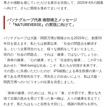
尊さや感動を感じていただける展示を目指して、2025年4月の開幕
へ向けて、さらに開発を進めてまいります。
パソナグループ代表 南部靖之メッセージ
「『NATUREVERSE』の実現に向けて」
パソナグループは大阪・関西万博が開催される2025年に、創業50
年目を迎えます。私たちは創業以来、「社会の問題点を解決す
る」という企業理念のもと、様々な挑戦をしてまいりました。
現代の「社会の問題点」、それは「健康」ではないでしょうか。
「身体の健康」「心の健康」そして「社会的な健康」。この3つを
あわせた「Well-beingな社会」こそ、私たちが目指す未来です。
その思いに共感いただいたのが、iPS細胞による再生医療の第一人
者である澤芳樹先生です。澤先生との出会いにより、私は大阪・
関西万博へのパビリオンの出展を決意しました。
「身体の健康」のためには、何より「食」が大切です。豊かな大
地で太陽の恵みを受けて育った食べ物は、人々の健康を支えてく
れます。私たちはもっと自然を大切にし、感謝の気持ちを持ち、