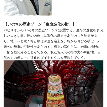
【いのちの歴史ゾーン「生命進化の樹」】
パビリオンの“いのちの歴史ゾーン”に設置する、生命の進化を表現
した大きな樹。幹の内側には進化の歴史をあらわした地層があ
り、地下へと続く幹と根は深遠な過去を、幹から伸びる枝は 未
来への無限の可能性をあらわす。樹上の窓からは、未来の地球の
一部を垣間見ることができる。私たち人間の持つ力の可能性、自
然の力の偉大さ、進化のダイナミクスを表現していく。