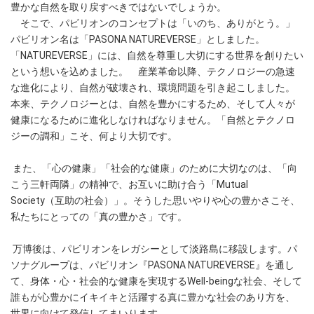
豊かな自然を取り戻すべきではないでしょうか。
そこで、パビリオンのコンセプトは「いのち、ありがとう。」
パビリオン名は「PASONA NATUREVERSE」としました。
「NATUREVERSE」には、自然を尊重し大切にする世界を創りたい
という想いを込めました。 産業革命以降、テクノロジーの急速
な進化により、自然が破壊され、環境問題を引き起こしました。
本来、テクノロジーとは、自然を豊かにするため、そして人々が
健康になるために進化しなければなりません。「自然とテクノロ
ジーの調和」こそ、何より大切です。
また、「心の健康」「社会的な健康」のために大切なのは、「向
こう三軒両隣」の精神で、お互いに助け合う「Mutual
Society（互助の社会）」。そうした思いやりや心の豊かさこそ、
私たちにとっての「真の豊かさ」です。
万博後は、パビリオンをレガシーとして淡路島に移設します。パ
ソナグループは、パビリオン『PASONA NATUREVERSE』を通し
て、身体・心・社会的な健康を実現するWell-beingな社会、そして
誰もが心豊かにイキイキと活躍する真に豊かな社会のあり方を、
世界に向けて発信してまいります。