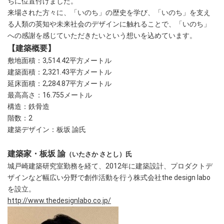
ちに位置付けました。
来場された方々に、「いのち」の歴史を学び、「いのち」を支え
る人類の英知や未来社会のデザインに触れることで、「いのち」
への感謝を感じていただきたいという想いを込めています。
【建築概要】
敷地面積：3,514.42平方メートル
建築面積：2,321.43平方メートル
延床面積：2,284.87平方メートル
最高高さ：16.755メートル
構造：鉄骨造
階数：2
建築デザイン：板坂 諭氏
建築家・板坂 諭
（いたさか さとし）氏
城戸崎建築研究室勤務を経て、2012年に建築設計、プロダクトデ
ザインなど幅広い分野で創作活動を行う株式会社the design labo
を設立。
http://www.thedesignlabo.co.jp/