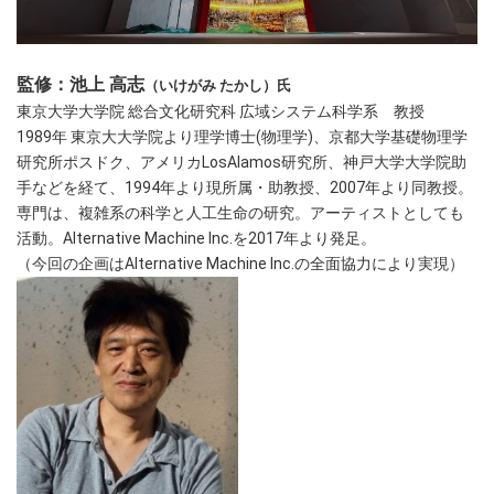
監修：池上 高志
（いけがみ たかし）氏
東京大学大学院 総合文化研究科 広域システム科学系 教授
1989年 東京大大学院より理学博士(物理学)、京都大学基礎物理学
研究所ポスドク、アメリカLosAlamos研究所、神戸大学大学院助
手などを経て、1994年より現所属・助教授、2007年より同教授。
専門は、複雑系の科学と人工生命の研究。アーティストとしても
活動。Alternative Machine Inc.を2017年より発足。
（今回の企画はAlternative Machine Inc.の全面協力により実現）