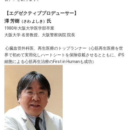
【エグゼクティブプロデューサー】
澤 芳樹
氏
（さわ よしき）
1980年大阪大学医学部卒業
大阪大学 名誉教授、大阪警察病院 院長
心臓血管外科医、再生医療のトップランナー（心筋再生医療を世
界で初めて実用化しハートシートを保険収載させるとともに、iPS
細胞による心筋再生治療のFirst in Humanも成功）