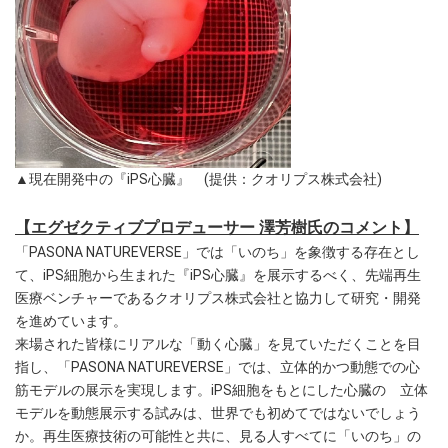
▲現在開発中の『iPS心臓』 (提供：クオリプス株式会社)
【エグゼクティブプロデューサー 澤芳樹氏のコメント】
「PASONA NATUREVERSE」では「いのち」を象徴する存在とし
て、iPS細胞から生まれた『iPS心臓』を展示するべく、先端再生
医療ベンチャーであるクオリプス株式会社と協力して研究・開発
を進めています。
来場された皆様にリアルな「動く心臓」を見ていただくことを目
指し、「PASONA NATUREVERSE」では、立体的かつ動態での心
筋モデルの展示を実現します。iPS細胞をもとにした心臓の 立体
モデルを動態展示する試みは、世界でも初めてではないでしょう
か。再生医療技術の可能性と共に、見る人すべてに「いのち」の