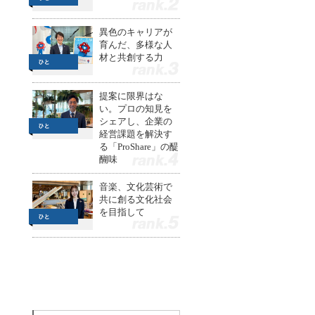
2
異色のキャリアが
育んだ、多様な人
材と共創する力
3
提案に限界はな
い。プロの知見を
シェアし、企業の
経営課題を解決す
る「ProShare」の醍
醐味
4
音楽、文化芸術で
共に創る文化社会
を目指して
5