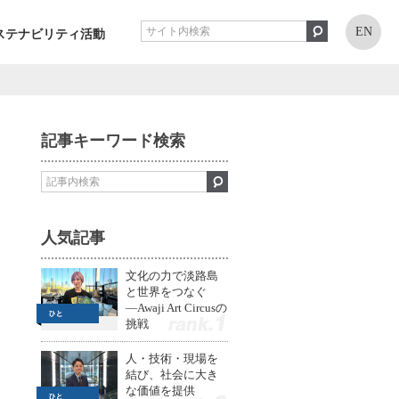
EN
ステナビリティ活動
記事キーワード検索
人気記事
文化の力で淡路島
と世界をつなぐ
—Awaji Art Circusの
挑戦
1
人・技術・現場を
結び、社会に大き
な価値を提供