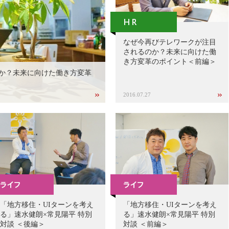
なぜ今再びテレワークが注目
されるのか？未来に向けた働
き方変革のポイント＜前編＞
か？未来に向けた働き方変革
2016.07.27
「地方移住・UIターンを考え
「地方移住・UIターンを考え
る」速水健朗×常見陽平 特別
る」速水健朗×常見陽平 特別
対談 ＜後編＞
対談 ＜前編＞