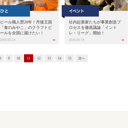
ビール職人歴20年！丹後王国
社内起業家たちが事業創造プ
「食のみやこ」のクラフトビ
ロセスを徹底議論「イント
ールを全国に届けたい！
レ・リーグ」開始！
2016.05.24
2016.05.19
8
9
10
11
12
13
14
15
次へ