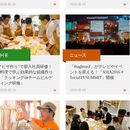
2016.06.29
2016.06.29
“ピザ作り”で新入社員研修！
「#tagboard」がテレビやイベ
料理で学ぶ効果的な組織作り
ントを変える！「ASIA2016 #
「クッキングdeチームビルデ
SocialTVSUMMIT」開催
ィング研修」
2016.06.10
2016.06.09