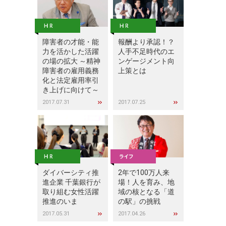
障害者の才能・能
報酬より承認！？
力を活かした活躍
人手不足時代のエ
の場の拡大 ～精神
ンゲージメント向
障害者の雇用義務
上策とは
化と法定雇用率引
き上げに向けて～
2017.07.31
2017.07.25
ダイバーシティ推
2年で100万人来
進企業 千葉銀行が
場！人を育み、地
取り組む女性活躍
域の核となる「道
推進のいま
の駅」の挑戦
2017.05.31
2017.04.26