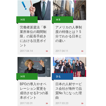
労働者派遣法「事
アメリカの人事制
業所単位の期間制
度の特徴とは？ 5
限」の延長手続き
分でわかる日本と
における注意ポイ
の違い
ント
2017.04.14
2017.04.11
BPOの導入やオペ
日本の人材サービ
レーション変更を
ス会社が海外で品
成功させる3つの基
質No.1になった理
本ポイント
由
2017.03.31
2017.03.23