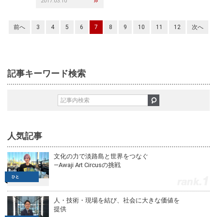
2017.03.10
前へ
3
4
5
6
7
8
9
10
11
12
次へ
記事キーワード検索
人気記事
文化の力で淡路島と世界をつなぐ
—Awaji Art Circusの挑戦
1
人・技術・現場を結び、社会に大きな価値を
提供