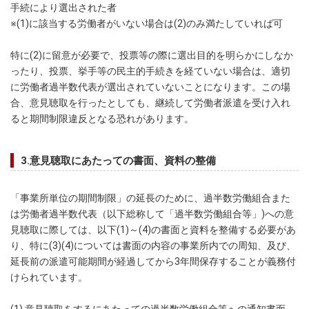
手続により選出された者
※(1)に該当する労働者がいない場合は(2)のみ満たしていれば可
特に(2)に留意が必要で、投票等の際に選出目的を明らかにしなか
ったり、投票、挙手等の民主的手続きを経ていない場合は、適切
に労働者過半数代表が選出されていないことになります。この場
合、意見聴取を行ったとしても、継続して労働者派遣を受け入れ
ると期間制限違反となる恐れがあります。
3.意見聴取にあたっての書面、資料の整備
「事業所単位の期間制限」の延長のために、過半数労働組合また
は労働者過半数代表（以下総称して「過半数労働組合等」)への意
見聴取に際しては、以下(1)～(4)の書面と資料を整備する必要があ
り、特に(3)(4)については書面の内容の事業所内での周知、及び、
延長前の派遣可能期間が経過してから3年間保存することが義務付
けられています。
(1) 意見聴取をするにあたっての過半数労働組合等への通知書面