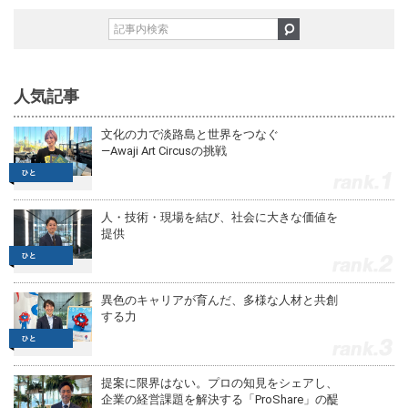
人気記事
文化の力で淡路島と世界をつなぐ
—Awaji Art Circusの挑戦
1
人・技術・現場を結び、社会に大きな価値を
提供
2
異色のキャリアが育んだ、多様な人材と共創
する力
3
提案に限界はない。プロの知見をシェアし、
企業の経営課題を解決する「ProShare」の醍