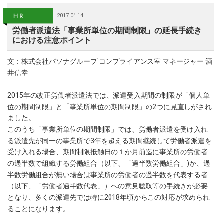
2017.04.14
労働者派遣法「事業所単位の期間制限」の延長手続き
における注意ポイント
文：株式会社パソナグループ コンプライアンス室 マネージャー 酒
井信幸
2015年の改正労働者派遣法では、派遣受入期間の制限が「個人単
位の期間制限」と「事業所単位の期間制限」の2つに見直しがされ
ました。
このうち「事業所単位の期間制限」では、労働者派遣を受け入れ
る派遣先が同一の事業所で3年を超える期間継続して労働者派遣を
受け入れる場合、期間制限抵触日の１か月前迄に事業所の労働者
の過半数で組織する労働組合（以下、「過半数労働組合」)か、過
半数労働組合が無い場合は事業所の労働者の過半数を代表する者
（以下、「労働者過半数代表」）への意見聴取等の手続きが必要
となり、多くの派遣先では特に2018年頃からこの対応が求められ
ることになります。