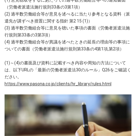
（労働者派遣法施行規則33条の3第1項）
(2) 過半数労働組合等が意見を述べるに当たり参考となる資料（派
遣先が講ずべき措置に関する指針 第2 15 (1)）
(3) 過半数労働組合等に意見を聴いた事項の書面（労働者派遣法施
行規則第33条の3第3項）
(4) 過半数労働組合等が異議を述べたときの延長の理由等の事項に
ついての書面（労働者派遣法施行規則第33条の4第1項,第2項）
(1)～(4)の書面及び資料に記載すべき内容や周知の方法について
は、以下URLの「最新の労働者派遣法30のルール」Q26をご確認く
ださい。
https://www.pasona.co.jp/clients/hr_library/rules.html