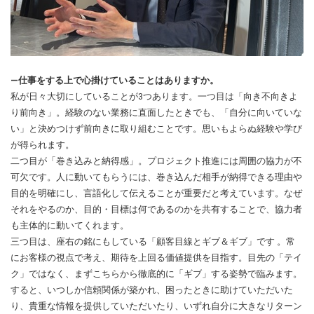
―
仕事をする上で心掛けていることはありますか。
私が日々大切にしていることが3つあります。一つ目は「向き不向きよ
り前向き」。経験のない業務に直面したときでも、「自分に向いていな
い」と決めつけず前向きに取り組むことです。思いもよらぬ経験や学び
が得られます。
二つ目が「巻き込みと納得感」。プロジェクト推進には周囲の協力が不
可欠です。人に動いてもらうには、巻き込んだ相手が納得できる理由や
目的を明確にし、言語化して伝えることが重要だと考えています。なぜ
それをやるのか、目的・目標は何であるのかを共有することで、協力者
も主体的に動いてくれます。
三つ目は、座右の銘にもしている「顧客目線とギブ＆ギブ」です 。常
にお客様の視点で考え、期待を上回る価値提供を目指す。目先の「テイ
ク」ではなく、まずこちらから徹底的に「ギブ」する姿勢で臨みます。
すると、いつしか信頼関係が築かれ、困ったときに助けていただいた
り、貴重な情報を提供していただいたり、いずれ自分に大きなリターン