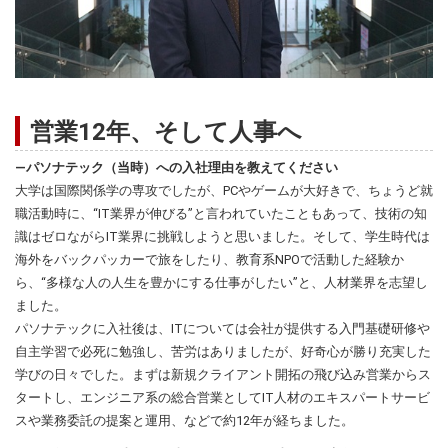
営業12年、そして人事へ
―パソナテック（当時）への入社理由を教えてください
大学は国際関係学の専攻でしたが、PCやゲームが大好きで、ちょうど就
職活動時に、“IT業界が伸びる”と言われていたこともあって、技術の知
識はゼロながらIT業界に挑戦しようと思いました。そして、学生時代は
海外をバックパッカーで旅をしたり、教育系NPOで活動した経験か
ら、“多様な人の人生を豊かにする仕事がしたい”と、人材業界を志望し
ました。
パソナテックに入社後は、ITについては会社が提供する入門基礎研修や
自主学習で必死に勉強し、苦労はありましたが、好奇心が勝り充実した
学びの日々でした。まずは新規クライアント開拓の飛び込み営業からス
タートし、エンジニア系の総合営業としてIT人材のエキスパートサービ
スや業務委託の提案と運用、などで約12年が経ちました。