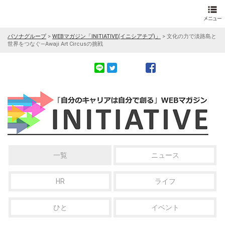
パソナグループ
>
WEBマガジン「INITIATIVE(イニシアチブ)」
>
文化の力で淡路島と
世界をつなぐ—Awaji Art Circusの挑戦
一覧
ニュース
HR
ライフ
ひと
イベント