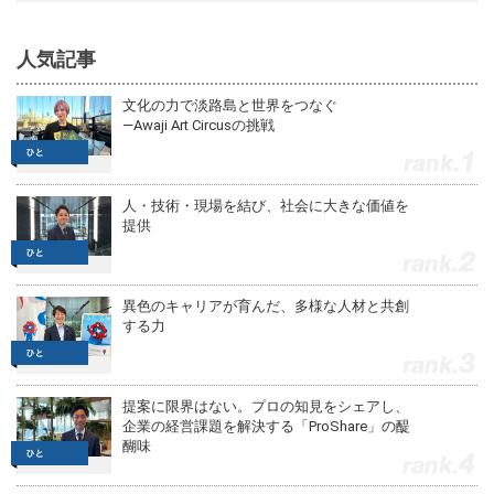
人気記事
文化の力で淡路島と世界をつなぐ
—Awaji Art Circusの挑戦
1
人・技術・現場を結び、社会に大きな価値を
提供
2
異色のキャリアが育んだ、多様な人材と共創
する力
3
提案に限界はない。プロの知見をシェアし、
企業の経営課題を解決する「ProShare」の醍
醐味
4