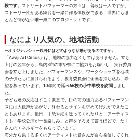
験です
。ストリートパフォーマーの方々は、普段は一人ですが、
ストーリー性がある舞台を一緒に作る体験ができる、世界にもほ
とんど例がない唯一無二のプロジェクトです。
なにより人気の、地域活動
―オリジナルショー以外にはどのような活動があるのですか。
「Awaji Art Circus」は、地域の協力なくしてはありません。立ち
上げの翌年から、島内3市の市や県にご協力をお願いし、実行委員
会を立ち上げました。パフォーマンスや、ワークショップを地域
の子供たちに届けられるよう、教育委員会に企画を持ち込み、希
望を募っています。10年間で
延べ66校の小中学校を訪問
しまし
た。
子ども達の反応はすごく素直で、目の前の迫力あるパフォーマン
スには大歓声があがり、終わるとサインを求めて行列ができたこ
ともあります。後日、手紙や絵を送ってくれたりと、アーティス
トも「学校公演が一番楽しみ」と声をそろえて言うほどで、たく
さんのエネルギーをもらっています。
海外から集まる多くのアーティストの皆さんが自ら発信してくれ