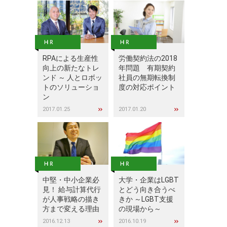
RPAによる生産性
労働契約法の2018
向上の新たなトレ
年問題 有期契約
ンド ～ 人とロボッ
社員の無期転換制
トのソリューショ
度の対応ポイント
ン
2017.01.25
2017.01.20
中堅・中小企業必
大学・企業はLGBT
見！ 給与計算代行
とどう向き合うべ
が人事戦略の描き
きか ～LGBT支援
方まで変える理由
の現場から～
2016.12.13
2016.10.19