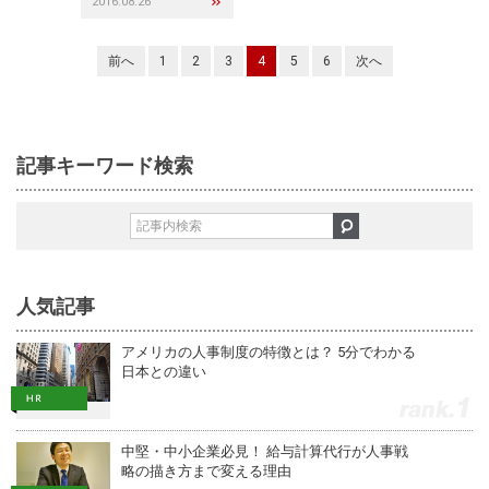
2016.08.26
前へ
1
2
3
4
5
6
次へ
記事キーワード検索
人気記事
アメリカの人事制度の特徴とは？ 5分でわかる
日本との違い
1
中堅・中小企業必見！ 給与計算代行が人事戦
略の描き方まで変える理由