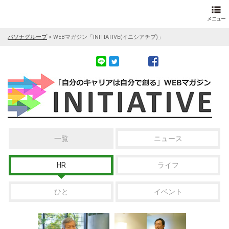
パソナグループ
>
WEBマガジン「INITIATIVE(イニシアチブ)」
一覧
ニュース
HR
ライフ
ひと
イベント