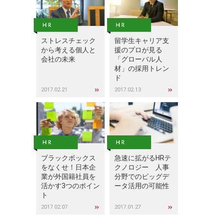
ストレスチェック
留学生キャリア支
から考える個人と
援のプロが見る
会社の未来
「グローバル人
材」の採用トレン
ド
2017.02.21
2017.02.13
ブラックボックス
急速に拡がるHRテ
をなくせ！日本企
クノロジー 人事
業が外国籍社員を
分野でのビッグデ
活かす3つのポイン
ータ活用の可能性
ト
2017.02.07
2017.01.27