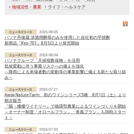
地域活性・農業
ライフ・ヘルスケア
2026.08.05
パソナ丹後蔵 清酒用酵母のみを使用した自社初の芋焼酎
新商品『Kyo-701』8月5日より発売開始
2026.08.04
パソナグループ「天候指数保険」を活用
気候変動に伴う事業リスクへの備えを強化
～降雨による来場者数の変動等の事業影響に備える新たな取り組
み～
2026.07.31
Awaji Nature Farm 初のワインシリーズ5種 8月1日（土）より
順次販売
『陽・燦燦ワイナリー』で循環型農業によるワインづくりを開始
～オーナー制度「オロールプラン」「香風プラン」も同時スター
ト～
2026.07.30