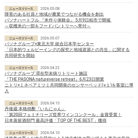
2026.05.08
障害のある社員と地域が農業でつながる機会を創出
パソナハートフル 『米作り体験会』 5月9日柏市で開催
～収穫米の一部をフードパントリーへ寄付～
2026.05.07
パソナグループ×東北大学 統合日本学センター
「日本的ウェルビーイングの探究と地域資源との共生」に関する
共同研究を開始
2026.04.22
パソナグループ 滞在型未病リトリート施設
『THE PASONA natureverse retreat』6月23日開業
ニトリ×ミネベアミツミ共同開発のセンサーベッド(※１)を客室に導
入
2026.04.15
丹後蔵 本格焼酎『いもにゃん』
「第20回フェミナリーズ世界ワインコンクール」金賞受賞！
日本蒸留酒部門 最高評価「TOP OF THE BEST」獲得
2026.04.10