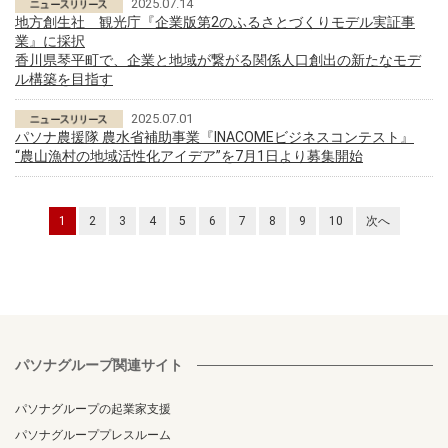
2025.07.14
地方創生社 観光庁『企業版第2のふるさとづくりモデル実証事
業』に採択
香川県琴平町で、企業と地域が繋がる関係人口創出の新たなモデ
ル構築を目指す
2025.07.01
パソナ農援隊 農水省補助事業『INACOMEビジネスコンテスト』
“農山漁村の地域活性化アイデア”を7月1日より募集開始
1
2
3
4
5
6
7
8
9
10
次へ
パソナグループ関連サイト
パソナグループの起業家支援
パソナグループプレスルーム