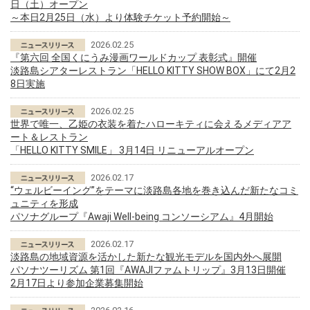
日（土）オープン
～本日2月25日（水）より体験チケット予約開始～
2026.02.25
『第六回 全国くにうみ漫画ワールドカップ 表彰式』開催
淡路島シアターレストラン「HELLO KITTY SHOW BOX」にて2月2
8日実施
2026.02.25
世界で唯一、乙姫の衣装を着たハローキティに会えるメディアア
ート＆レストラン
「HELLO KITTY SMILE」 3月14日 リニューアルオープン
2026.02.17
“ウェルビーイング”をテーマに淡路島各地を巻き込んだ新たなコミ
ュニティを形成
パソナグループ『Awaji Well-being コンソーシアム』4月開始
2026.02.17
淡路島の地域資源を活かした新たな観光モデルを国内外へ展開
パソナツーリズム 第1回『AWAJIファムトリップ』3月13日開催
2月17日より参加企業募集開始