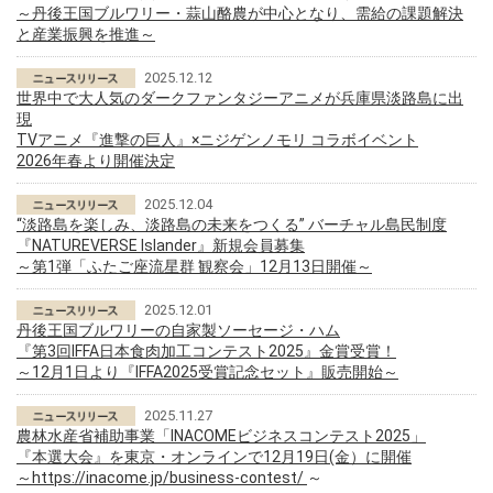
～丹後王国ブルワリー・蒜山酪農が中心となり、需給の課題解決
と産業振興を推進～
2025.12.12
世界中で大人気のダークファンタジーアニメが兵庫県淡路島に出
現
TVアニメ『進撃の巨人』×ニジゲンノモリ コラボイベント
2026年春より開催決定
2025.12.04
“淡路島を楽しみ、淡路島の未来をつくる” バーチャル島民制度
『NATUREVERSE Islander』新規会員募集
～第1弾「ふたご座流星群 観察会」12月13日開催～
2025.12.01
丹後王国ブルワリーの自家製ソーセージ・ハム
『第3回IFFA日本食肉加工コンテスト2025』金賞受賞！
～12月1日より『IFFA2025受賞記念セット』販売開始～
2025.11.27
農林水産省補助事業「INACOMEビジネスコンテスト2025」
『本選大会』を東京・オンラインで12月19日(金）に開催
～
https://inacome.jp/business-contest/
～