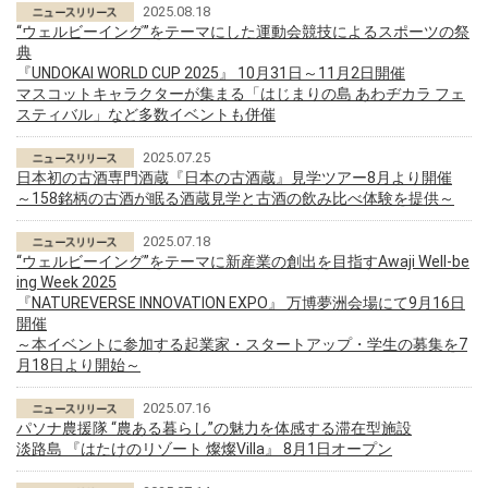
2025.08.18
“ウェルビーイング”をテーマにした運動会競技によるスポーツの祭
典
『UNDOKAI WORLD CUP 2025』 10月31日～11月2日開催
マスコットキャラクターが集まる「はじまりの島 あわヂカラ フェ
スティバル」など多数イベントも併催
2025.07.25
日本初の古酒専門酒蔵『日本の古酒蔵』見学ツアー8月より開催
～158銘柄の古酒が眠る酒蔵見学と古酒の飲み比べ体験を提供～
2025.07.18
“ウェルビーイング”をテーマに新産業の創出を目指すAwaji Well-be
ing Week 2025
『NATUREVERSE INNOVATION EXPO』 万博夢洲会場にて9月16日
開催
～本イベントに参加する起業家・スタートアップ・学生の募集を7
月18日より開始～
2025.07.16
パソナ農援隊 “農ある暮らし”の魅力を体感する滞在型施設
淡路島 『はたけのリゾート 燦燦Villa』 8月1日オープン