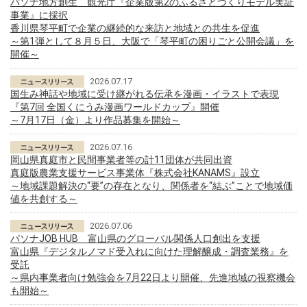
パソナ地方創生 観光庁『企業版第2のふるさとづくりモデル実証
事業』に採択
香川県琴平町で企業の継続的な来訪と地域との共生を促進
～第1弾として８月５日、大阪で「琴平町の困りごと公開会議」を
開催～
2026.07.17
国生み神話や地域に受け継がれる伝承を漫画・イラストで表現
『第7回 全国くにうみ漫画ワールドカップ』開催
～7月17日（金）より作品募集を開始～
2026.07.16
岡山県真庭市と民間事業者等の計11団体が共同出資
真庭版農業支援サービス事業体『株式会社KANAMS』設立
～地域課題解決の“要”の存在となり、関係者を“結ぶ”ことで地域価
値を共創する～
2026.07.06
パソナJOB HUB 富山県のグローバル関係人口創出を支援
富山県『デジタルノマド受入れに向けた理解醸成・調査業務』を
受託
～県内事業者向け勉強会を7月22日より開催、先進地域の視察機会
も開始～