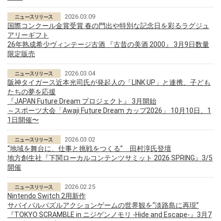
2026.03.09
国際コンクール金賞受賞 春の門出や特別な記念日を彩るラグジュ
アリーギフト
26年熟成希少ヴィンテージ古酒 『古昔の美酒 2000』 3月9日数量
限定販売
2026.03.04
阪神タイガース近本光司氏が発起人の「LINK UP」と連携、子ども
たちの夢を応援
『JAPAN Future Dream プロジェクト』 3月開始
～スポーツ大会「Awaji Future Dream カップ2026」 10月10日、1
1日開催〜
2026.03.02
“地域を舞台に、仕事と挑戦をつくる” 田村淳氏登壇
地方創生社『下関ローカルコンテンツサミット 2026 SPRING』3/5
開催
2026.02.25
Nintendo Switch 2用新作
サバイバルパズルアクションゲームの世界観を“淡路島に再現”
『TOKYO SCRAMBLE in ニジゲンノモリ -Hide and Escape-』3月7