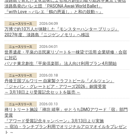
淡路島で育んだ文化芸術による地方創生の取り組みを東京で発信
淡路島発のバレエ団 「PASONA Awaji World Ballet」
『with Love ～バレエ「鶴の恩返し」と和の鼓動～』
2026.04.09
万博で約10万人が体験した『モンスターハンター ブリッジ』
2027年度、淡路島『ニジゲンノモリ』へ移設
2026.04.01
世界遺産・平泉の古民家リゾートを一棟貸で活用 企業研修・合宿
に対応
パソナ東北創生『平泉倶楽部』 法人向け利用プラン4月開始
2026.03.18
丹後王国ブルワリー 自家製クラフトビール『メルツェン』
「ジャパン・グレートビア・アワーズ2026」銅賞受賞
～ 3月18日より受賞記念セットを販売 ～
2026.03.13
禅リトリート施設「禅坊 靖寧」せとうちDMOアワード「宿」部門
受賞
『アワード受賞記念キャンペーン』3月13日より実施
～ 宿泊・ランチプラン利用でオリジナルアロマオイルをプレゼン
ト ～