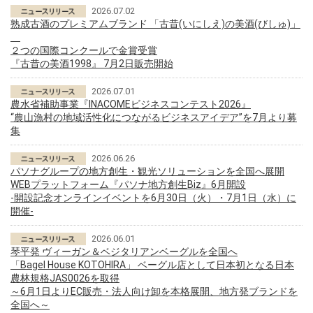
2026.07.02
熟成古酒のプレミアムブランド 「古昔(いにしえ)の美酒(びしゅ)」
２つの国際コンクールで金賞受賞
『古昔の美酒1998』 7月2日販売開始
2026.07.01
農水省補助事業『INACOMEビジネスコンテスト2026』
“農山漁村の地域活性化につながるビジネスアイデア”を7月より募
集
2026.06.26
パソナグループの地方創生・観光ソリューションを全国へ展開
WEBプラットフォーム『パソナ地方創生Biz』6月開設
-開設記念オンラインイベントを6月30日（火）・7月1日（水）に
開催-
2026.06.01
琴平発 ヴィーガン＆ベジタリアンベーグルを全国へ
「Bagel House KOTOHIRA」 ベーグル店として日本初となる日本
農林規格JAS0026を取得
～6月1日よりEC販売・法人向け卸を本格展開、地方発ブランドを
全国へ～