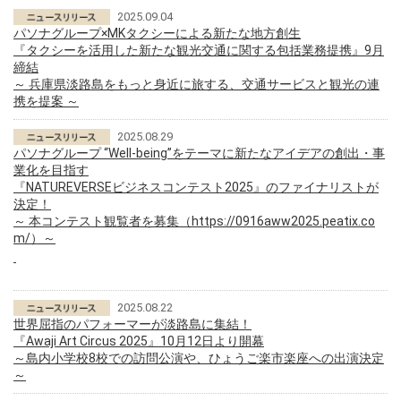
2025.09.04
パソナグループ×MKタクシーによる新たな地方創生
『タクシーを活用した新たな観光交通に関する包括業務提携』9月
締結
～ 兵庫県淡路島をもっと身近に旅する、交通サービスと観光の連
携を提案 ～
2025.08.29
パソナグループ “Well-being”をテーマに新たなアイデアの創出・事
業化を目指す
『NATUREVERSEビジネスコンテスト2025』のファイナリストが
決定！
～ 本コンテスト観覧者を募集（https://0916aww2025.peatix.co
m/）～
2025.08.22
世界屈指のパフォーマーが淡路島に集結！
『Awaji Art Circus 2025』10月12日より開幕
～島内小学校8校での訪問公演や、ひょうご楽市楽座への出演決定
～