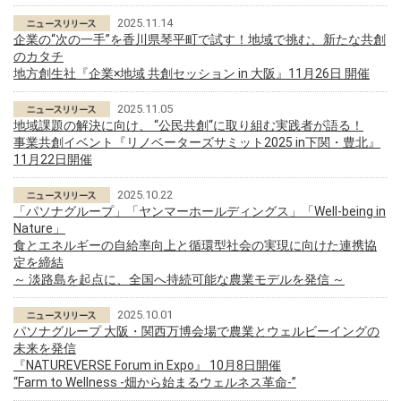
2025.11.14
企業の“次の一手”を香川県琴平町で試す！地域で挑む、新たな共創
のカタチ
地方創生社『企業×地域 共創セッション in 大阪』11月26日 開催
2025.11.05
地域課題の解決に向け、 “公民共創“に取り組む実践者が語る！
事業共創イベント『リノベーターズサミット2025 in下関・豊北』
11月22日開催
2025.10.22
「パソナグループ」「ヤンマーホールディングス」「Well-being in
Nature」
食とエネルギーの自給率向上と循環型社会の実現に向けた連携協
定を締結
～ 淡路島を起点に、全国へ持続可能な農業モデルを発信 ～
2025.10.01
パソナグループ 大阪・関西万博会場で農業とウェルビーイングの
未来を発信
『NATUREVERSE Forum in Expo』 10月8日開催
“Farm to Wellness -畑から始まるウェルネス革命-”