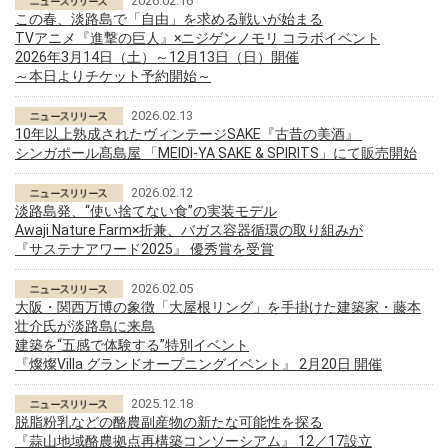
2026.02.16
この春、淡路島で「自由」を求める戦いが始まる
TVアニメ『進撃の巨人』×ニジゲンノモリ コラボイベント
2026年3月14日（土）～12月13日（日）開催
～本日よりチケット予約開始～
2026.02.13
10年以上熟成されたヴィンテージSAKE『古昔の美酒』
シンガポール髙島屋 「MEIDI-YA SAKE & SPIRITS」にて販売開始
2026.02.12
淡路島発、“使い捨てない食”の実装モデル
Awaji Nature Farm×折兼、バガス容器循環の取り組みが
『サステナアワード2025』 優秀賞を受賞
2026.02.05
大阪・関西万博の象徴「大屋根リング」を手掛けた建築家・藤本
壮介氏が淡路島に来島
建築を“五感で体験する”特別イベント
『燦燦Villa グランドオープニングイベント』 2月20日 開催
2025.12.18
脱脂粉乳などの酪農副産物の新たな可能性を探る
『蒜山地域酪農拠点再構築コンソーシアム』 12／17設立