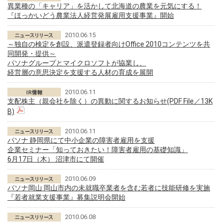
異業種の「キャリア」を活かして北海道の農業を元気にする！
『ほっかいどう農業法人経営発展雇用支援事業』開始
2010.06.15
～独自の検定を創設、派遣登録者向けOffice 2010コンテンツを共
同開発・提供～
パソナグループとマイクロソフトが協業し、
経営層の意思決定を支援する人材の育成を展開
2010.06.11
支配株主（親会社を除く）の異動に関するお知らせ(PDF File／13K
B)
2010.06.11
パソナ 静岡県にて中小企業の障害者雇用を支援
企業セミナー「知っておきたい！障害者雇用の基礎知識」
6月17日（木） 沼津市にて開催
2010.06.09
パソナ岡山 岡山市内の未就職卒業者を含む若者に技能研修を実施
『若者就業支援事業』募集説明会開始
2010.06.08