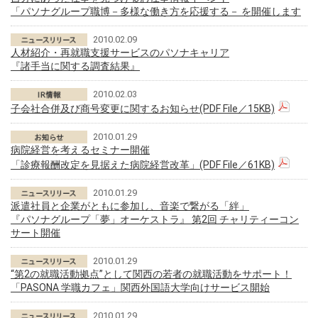
「パソナグループ職博－多様な働き方を応援する－ を開催します
2010.02.09
人材紹介・再就職支援サービスのパソナキャリア
『諸手当に関する調査結果』
2010.02.03
子会社合併及び商号変更に関するお知らせ(PDF File／15KB)
2010.01.29
病院経営を考えるセミナー開催
「診療報酬改定を見据えた病院経営改革」(PDF File／61KB)
2010.01.29
派遣社員と企業がともに参加し、音楽で繋がる「絆」
『パソナグループ「夢」オーケストラ』 第2回 チャリティーコン
サート開催
2010.01.29
“第2の就職活動拠点”として関西の若者の就職活動をサポート！
「PASONA 学職カフェ」関西外国語大学向けサービス開始
2010.01.29