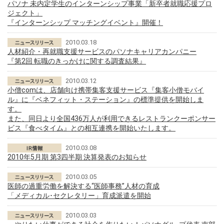
パソナ 未内定学生のインターンシップ事業「新卒者就職応援プロ
ジェクト」
『インターンシップ マッチングイベント』開催！
2010.03.18
人材紹介・再就職支援サービスのパソナキャリアカンパニー
『第2回 転職のきっかけに関する調査結果』
2010.03.12
小僧comは、店舗向け携帯集客支援サービス『集客小僧モバイ
ル』に『ベネフィット・ステーション』の標準提供を開始しま
す。
また、同日より全国436万人が利用できるレストランクーポンサー
ビス『食べタイム』との相互連携を開始いたします。
2010.03.08
2010年5月期 第3四半期 決算発表のお知らせ
2010.03.05
医師の過重労働を解決する“医師事務”人材の育成
「メディカル･セクレタリー」育成派遣を開始
2010.03.03