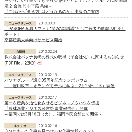
～やりたい仕事ができる社会を作りたい！パソナグルｰプ代表 南部
靖之 会長 竹中平蔵 共編～
『これから｢働き方｣はどうなるのか』出版のご案内
2010.03.01
「PASONA 学職カフェ」“第2の就職課”として若者の就職活動をサ
ポート！
京都産業大学向けサービス開始
2010.02.24
株式会社パソナ長崎の株式の取得（子会社化）に関するお知らせ
(PDF File／22KB)
2010.02.19
パソナグループ設立35周年記念シンポジウム
「～雇用改革～オランダモデルに学ぶ」2月25日（木）開催
2010.02.17
第一次産業を活性化させるビジネスノウハウを伝授
『農林漁業ビジネス経営塾 事業報告会』開催
～福岡では3月16日（火）、福岡市民会館にて開催～
2010.02.16
自分にあった仕事を見つけるお仕事情報イベント