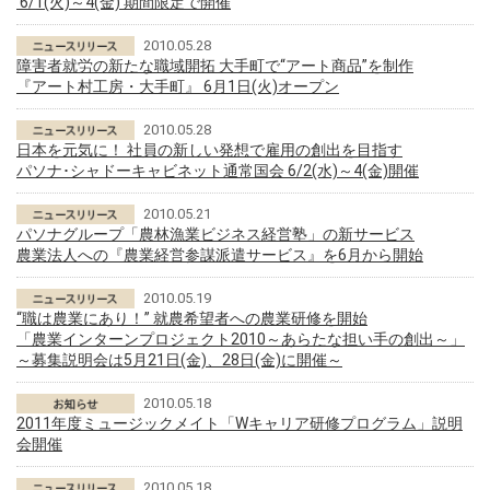
6/1(火)～4(金) 期間限定で開催
2010.05.28
障害者就労の新たな職域開拓 大手町で“アート商品”を制作
『アート村工房・大手町』 6月1日(火)オープン
2010.05.28
日本を元気に！ 社員の新しい発想で雇用の創出を目指す
パソナ･シャドーキャビネット通常国会 6/2(水)～4(金)開催
2010.05.21
パソナグループ「農林漁業ビジネス経営塾」の新サービス
農業法人への『農業経営参謀派遣サービス』を6月から開始
2010.05.19
“職は農業にあり！” 就農希望者への農業研修を開始
「農業インターンプロジェクト2010～あらたな担い手の創出～」
～募集説明会は5月21日(金)、28日(金)に開催～
2010.05.18
2011年度ミュージックメイト「Wキャリア研修プログラム」説明
会開催
2010.05.18