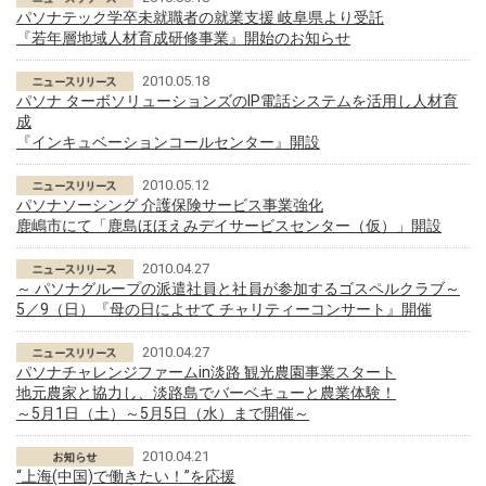
パソナテック学卒未就職者の就業支援 岐阜県より受託
『若年層地域人材育成研修事業』開始のお知らせ
2010.05.18
パソナ ターボソリューションズのIP電話システムを活用し人材育
成
『インキュベーションコールセンター』開設
2010.05.12
パソナソーシング 介護保険サービス事業強化
鹿嶋市にて「鹿島ほほえみデイサービスセンター（仮）」開設
2010.04.27
～ パソナグループの派遣社員と社員が参加するゴスペルクラブ～
5／9（日）『母の日によせて チャリティーコンサート』開催
2010.04.27
パソナチャレンジファームin淡路 観光農園事業スタート
地元農家と協力し、淡路島でバーベキューと農業体験！
～5月1日（土）～5月5日（水）まで開催～
2010.04.21
“上海(中国)で働きたい！”を応援