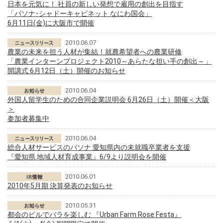
日本を元気に！ 社員の新しい発想で雇用の創出を目指す
「パソナ･シャドーキャビネット なにわ国会」
6月11日(金)に大阪市で開催
2010.06.07
農業の未来を担う人材が集結！就農希望者への農業研修
「農業インターンプロジェクト2010～あらたな担い手の創出～」
開講式 6月12日（土）開催のお知らせ
2010.06.04
外国人留学生のための合同企業説明会 6月26日（土）開催＜大阪
＞
参加者募集中
2010.06.04
総合人材サービスのパソナ 愛知県内の未就職卒業者を支援
『愛知県 地域人材育成事業』6/9より説明会を開催
2010.06.01
2010年5月期 決算発表のお知らせ
2010.05.31
都会のビルでバラを楽しむ 『Urban Farm Rose Festa』