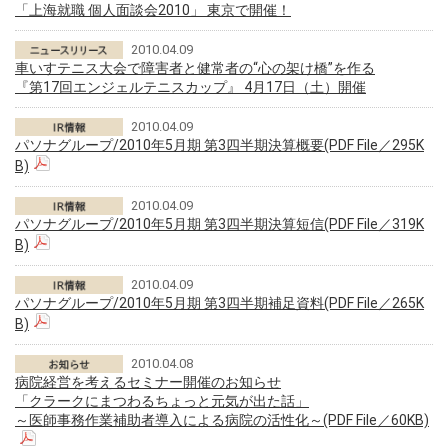
「上海就職 個人面談会2010」 東京で開催！
2010.04.09
車いすテニス大会で障害者と健常者の“心の架け橋”を作る
『第17回エンジェルテニスカップ』 4月17日（土）開催
2010.04.09
パソナグループ/2010年5月期 第3四半期決算概要(PDF File／295K
B)
2010.04.09
パソナグループ/2010年5月期 第3四半期決算短信(PDF File／319K
B)
2010.04.09
パソナグループ/2010年5月期 第3四半期補足資料(PDF File／265K
B)
2010.04.08
病院経営を考えるセミナー開催のお知らせ
「クラークにまつわるちょっと元気が出た話」
～医師事務作業補助者導入による病院の活性化～(PDF File／60KB)