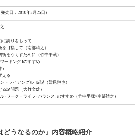
日（発売日：2010年2月25日）
靖之
自由に誇りをもって
会を目指して（南部靖之）
不均衡をなくすために（竹中平蔵）
トワーキング｣のすすめ
雄）
変える
デントライアングル｣仮説（鷲尾悦也）
めぐる諸問題（大竹文雄）
ャル･ワーク＝ライフ･バランス｣のすすめ（竹中平蔵×南部靖之）
はどうなるのか』内容概略紹介