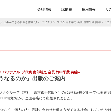
会社情報
IR情報
採用情報
サ
い仕事ができる社会を作りたい！パソナグルｰプ代表 南部靖之 会長 竹中平蔵 共編～ 『
パソナグルｰプ代表 南部靖之 会長 竹中平蔵 共編～
どうなるのか』出版のご案内
ソナグループ（本社：東京都千代田区）の代表取締役グループ代表 南部
PHP研究所)が、全国書店にて出版されました。
ではなく、個人の人生設計に合わせた働き方ができる社会にしていかな