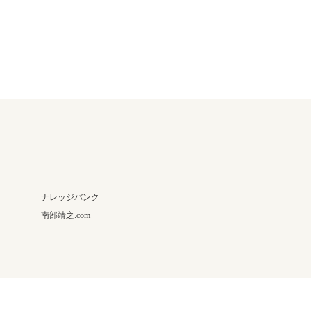
ナレッジバンク
南部靖之.com