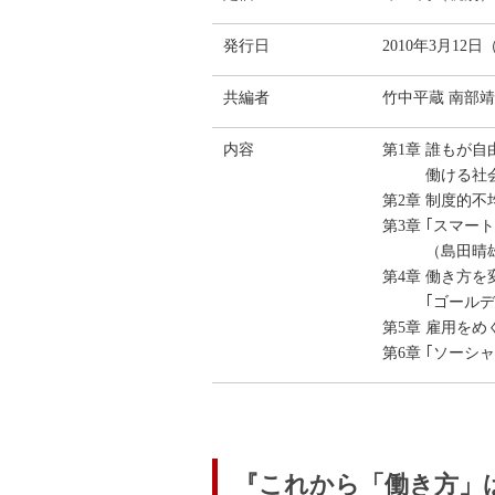
発行日
2010年3月12
共編者
竹中平蔵 南部
内容
第1章 誰もが
働ける社
第2章 制度的
第3章 ｢スマー
（島田晴
第4章 働き方を
｢ゴール
第5章 雇用を
第6章 ｢ソーシ
『これから「働き方」