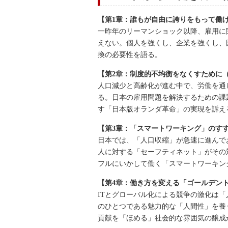
【第1章：誰もが自由に誇りをもって働
一昨年のリーマンショック以降、雇用に
えない。個人を強くし、企業を強くし、
換の必要性を語る。
【第2章：制度的不均衡をなくすために
人口減少と高齢化が進む中で、労働を通
る。日本の雇用問題を解決するための課
す「日本版オランダ革命」の実現を訴え
【第3章：「スマートワーキング」のす
日本では、「人口収縮」が急速に進んで
人に対する「セーフティネット」がその
フルにいかして働く「スマートワーキン
【第4章：働き方を変える「ゴールデン
ITとグローバル化による競争の激化は
のひとつである魅力的な「人間性」を養
貢献を「ほめる」社会的な雰囲気の醸成