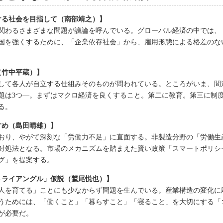
ける社会を目指して（南部靖之）】
関わるさまざまな問題が議論を呼んでいる。グローバル経済の中では、
国を強くするために、「企業依存社会」から、雇用形態による格差のな
（竹中平蔵）】
して各人が自立する仕組みそのものが問われている。ところがいま、間
題は3つ―。まずはマクロ経済を良くすること。第二に教育。第三に制
る。
すめ（島田晴雄）】
おり、やがて深刻な「労働力不足」に直面する。非製造分野の「労働生
対処法となる。市場のメカニズムを踏まえた賢い政策「スマートポリシ
グ」を提案する。
トライアングル」仮説（鷲尾悦也）】
「人を育てる」ことにも少なからず問題を生んでいる。産業構造の変化に
うためには、「働くこと」「暮らすこと」「寝ること」を大切にする「
が必要だ。