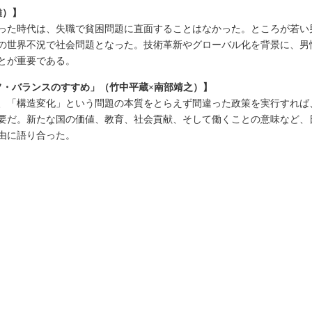
雄）】
った時代は、失職で貧困問題に直面することはなかった。ところが若い
8年の世界不況で社会問題となった。技術革新やグローバル化を背景に、
とが重要である。
フ・バランスのすすめ」（竹中平蔵×南部靖之）】
、「構造変化」という問題の本質をとらえず間違った政策を実行すれば
要だ。新たな国の価値、教育、社会貢献、そして働くことの意味など、
由に語り合った。