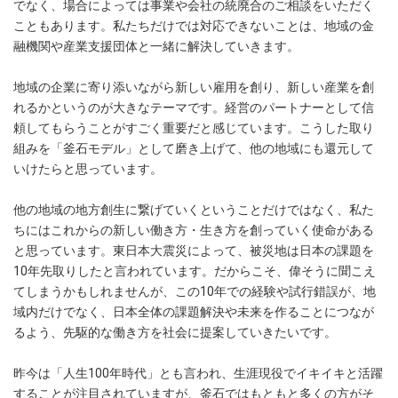
でなく、場合によっては事業や会社の統廃合のご相談をいただく
こともあります。私たちだけでは対応できないことは、地域の金
融機関や産業支援団体と一緒に解決していきます。
地域の企業に寄り添いながら新しい雇用を創り、新しい産業を創
れるかというのが大きなテーマです。経営のパートナーとして信
頼してもらうことがすごく重要だと感じています。こうした取り
組みを「釜石モデル」として磨き上げて、他の地域にも還元して
いけたらと思っています。
他の地域の地方創生に繋げていくということだけではなく、私た
ちにはこれからの新しい働き方・生き方を創っていく使命がある
と思っています。東日本大震災によって、被災地は日本の課題を
10年先取りしたと言われています。だからこそ、偉そうに聞こえ
てしまうかもしれませんが、この10年での経験や試行錯誤が、地
域内だけでなく、日本全体の課題解決や未来を作ることにつなが
るよう、先駆的な働き方を社会に提案していきたいです。
昨今は「人生100年時代」とも言われ、生涯現役でイキイキと活躍
することが注目されていますが、釜石ではもともと多くの方がそ