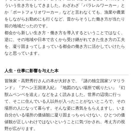
ういう生き方をしてきました。わざわざ「パラレルワーカー」と
か「ポートフォリオワーカー」などと言わなくても、漁業や農業
をしながらお勤めにも行くなど、昔からそうした働き方が当たり
前の地域だったのです。
都会から新しい生き方・働き方を導入するということではなく、
逆に、その地域や日本で古くから受け継がれてきた生き方の工夫
を、凝り固まってしまっている都会の働き方に活かしていけたら
なと思っています。
人生・仕事に影響を与えた本
冒険家・高野秀行さんの本が大好きで、『謎の独立国家ソマリラ
ンド』『アヘン王国潜入紀』『地図のない場所で眠りたい』『幻
獣ムベンベを追え』などをよく読みました。世界の辺境に行っ
て、そこに住んでいる人以外が入ったことがないところで、その
場所の人になって暮らす。そんな姿に勇気をもらえますし、いま
自分がいる場所の価値観に凝り固まっちゃいけない、ひとつの価
値観が正しいわけではないということに気づかされ、考え方の視
野が広がります。