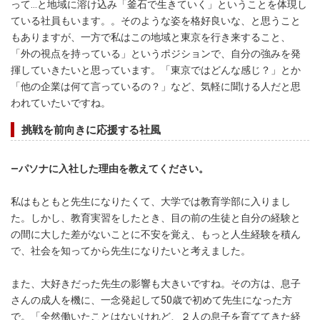
って…と地域に溶け込み「釜石で生きていく」ということを体現し
ている社員もいます。。そのような姿を格好良いな、と思うこと
もありますが、一方で私はこの地域と東京を行き来すること、
「外の視点を持っている」というポジションで、自分の強みを発
揮していきたいと思っています。「東京ではどんな感じ？」とか
「他の企業は何て言っているの？」など、気軽に聞ける人だと思
われていたいですね。
挑戦を前向きに応援する社風
―パソナに入社した理由を教えてください。
私はもともと先生になりたくて、大学では教育学部に入りまし
た。しかし、教育実習をしたとき、目の前の生徒と自分の経験と
の間に大した差がないことに不安を覚え、もっと人生経験を積ん
で、社会を知ってから先生になりたいと考えました。
また、大好きだった先生の影響も大きいですね。その方は、息子
さんの成人を機に、一念発起して50歳で初めて先生になった方
で。「全然働いたことはないけれど、２人の息子を育ててきた経