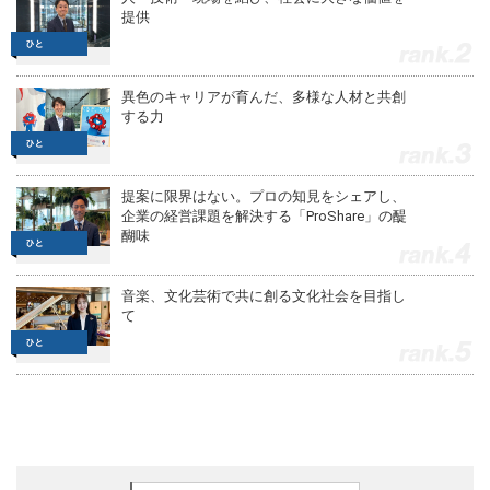
提供
2
異色のキャリアが育んだ、多様な人材と共創
する力
3
提案に限界はない。プロの知見をシェアし、
企業の経営課題を解決する「ProShare」の醍
醐味
4
音楽、文化芸術で共に創る文化社会を目指し
て
5