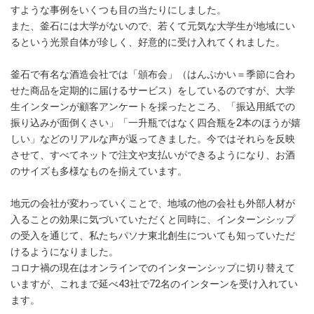
すような事例をいくつも目の当たりにしました。
また、釜石には大学がないので、若くて元気な大学生が地域にい
るという光景自体が珍しく、好意的に受け入れてくれました。
釜石で有名な酒造会社では「頒布会」（はんぷかい＝季節に合わ
せた商品を定期的に届けるサービス）をしているのですが、大学
生インターンが顧客アンケートを採ったところ、「振込用紙での
振り込みが面倒くさい」「一升瓶ではなく四合瓶を2本のほうが嬉
しい」などのリアルな声が返ってきました。今ではそれらを反映
させて、すべてネットで注文や支払いができるようになり、お酒
のサイズも多様なものを揃えています。
地元の会社が変わっていくことで、地域の他の会社も外部人材が
入ることの効果に気づいていただくと同時に、インターンシップ
の受入を通じて、私たちパソナ東北創生についても知っていただ
けるようになりました。
コロナ禍の現在はオンラインでのインターンシップに切り替えて
いますが、これまで延べ43社で72名のインターンを受け入れてい
ます。