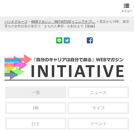
パソナグループ
>
WEBマガジン「INITIATIVE(イニシアチブ)」
>
震災から10年、東京
育ちの女性社長が釜石で「まちの人事部」を創るまで【後編】
一覧
ニュース
HR
ライフ
ひと
イベント