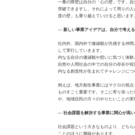
一番の障壁は自分の「心の壁」です。自
突破できますし、それによって周りの人
度の壁」も乗り越えていけると思います
― 新しい事業アイデアは、自分で考え
社内外、国内外で価値観が共感する仲間
して実行していきます。
内なる自分の価値観や想いに気づく体験
自然や人間社会の中での自分の存在や役
内なる創造性が生まれてチャレンジにつ
例えば、地方創生事業にはマクロの視点
ものすごく重要です。そこに寄り添った
や、地域住民の方々のやりたいことの実
― 社会課題を解決する事業に関心が高
社会課題という大きなものより、どちら
ことのほうに興味があります。