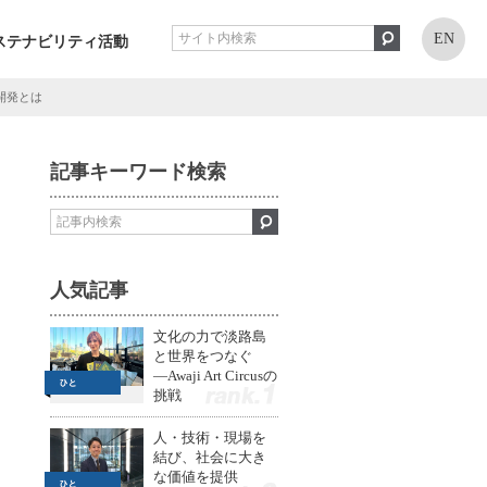
EN
ステナビリティ活動
開発とは
記事キーワード検索
人気記事
文化の力で淡路島
と世界をつなぐ
—Awaji Art Circusの
挑戦
1
人・技術・現場を
結び、社会に大き
な価値を提供