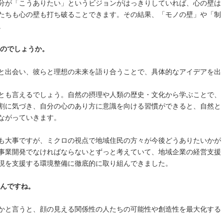
分が「こうありたい」というビジョンがはっきりしていれば、心の壁は
たちも心の壁も打ち破ることできます。その結果、「モノの壁」や「制
。
るのでしょうか。
と出会い、彼らと理想の未来を語り合うことで、具体的なアイデアを出
とも言えるでしょう。自然の摂理や人類の歴史・文化から学ぶことで、
割に気づき、自分の心のあり方に意識を向ける習慣ができると、自然と
ながっていきます。
も大事ですが、ミクロの視点で地域住民の方々が今後どうありたいかが
事業開発でなければならないとずっと考えていて、地域企業の経営支援
現を支援する環境整備に徹底的に取り組んできました。
いんですね。
かと言うと、顔の見える関係性の人たちの可能性や創造性を最大化する