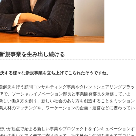
新規事業を生み出し続ける
解決する様々な新規事業を立ち上げてこられたそうですね。
題解決を行う顧問コンサルティング事業やタレントシェアリングプラッ
HUBで、ソーシャルイノベーション部長と事業開発部長を兼務していま
新しい働き方を創り、新しい社会のあり方を創造することをミッション
業人材のマッチングや、ワーケーションの企画・運営などに携わってい
想いが起点で始まる新しい事業やプロジェクトをインキュベーションす
ぞれの思いやアイデアに寄り添って、社内外から仲間を集めてプロジェ