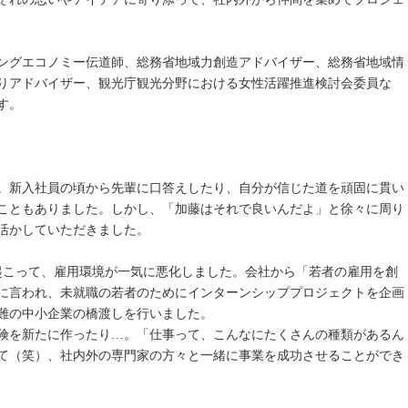
ングエコノミー伝道師、総務省地域力創造アドバイザー、総務省地域情
りアドバイザー、観光庁観光分野における女性活躍推進検討会委員な
す。
。新入社員の頃から先輩に口答えしたり、自分が信じた道を頑固に貫い
こともありました。しかし、「加藤はそれで良いんだよ」と徐々に周り
活かしていただきました。
起こって、雇用環境が一気に悪化しました。会社から「若者の雇用を創
に言われ、未就職の若者のためにインターンシッププロジェクトを企画
難の中小企業の橋渡しを行いました。
険を新たに作ったり…。「仕事って、こんなにたくさんの種類があるん
て（笑）、社内外の専門家の方々と一緒に事業を成功させることができ