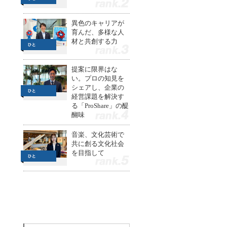
2
異色のキャリアが
育んだ、多様な人
材と共創する力
3
提案に限界はな
い。プロの知見を
シェアし、企業の
経営課題を解決す
る「ProShare」の醍
醐味
4
音楽、文化芸術で
共に創る文化社会
を目指して
5